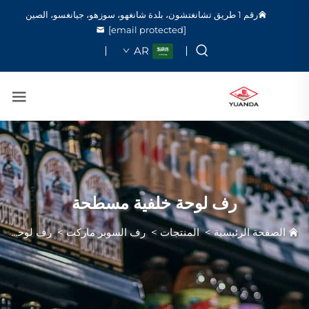
رقم 1 طريق تشانغتشون، بلدة شانغهو، سوزهو، جيانغسو، الصين
[email protected]
AR
رف لوحة خلفية مسطحة
الصفحة الرئيسية
>
المنتجات
>
رف السوبر ماركت
>
رف لوحة خلفية مسطحة