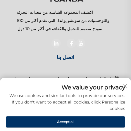
اكتشف المجموعة الشاملة من معدات التجزئة
واللوجستيات من سوتشو يواندا، التي تقدم أكثر من 100
نموذج مصمم للتحمل والكفاءة في أكثر من 10 دول.
اتصل بنا
رقم 1 طريق تشانغتشون، بلدة شانغهو، سوزهو، جيانغسو، الصين
We value your privacy
+86-15150179453
We use cookies and similar tools to provide our services.
If you don't want to accept all cookies, click Personalize
[email protected]
cookies.
Accept all
حقوق الت COPYRIGHT © 2026 شركة سوتشو يواندا للمنتجات التجارية
المحدودة. جميع الحقوق محفوظة.
سياسة الخصوصية