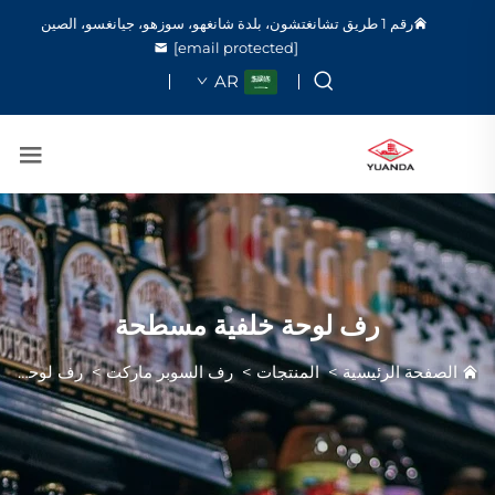
رقم 1 طريق تشانغتشون، بلدة شانغهو، سوزهو، جيانغسو، الصين
[email protected]
AR
رف لوحة خلفية مسطحة
الصفحة الرئيسية
>
المنتجات
>
رف السوبر ماركت
>
رف لوحة خلفية مسطحة