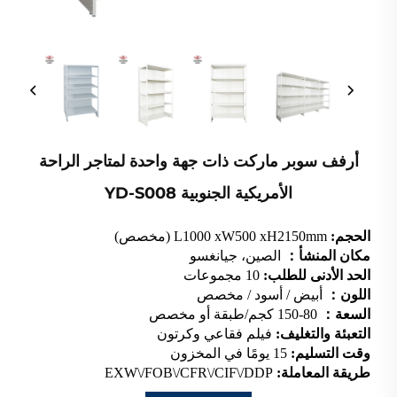
أرفف سوبر ماركت ذات جهة واحدة لمتاجر الراحة
الأمريكية الجنوبية YD-S008
الحجم:
L1000 xW500 xH2150mm (مخصص)
مكان المنشأ：
الصين، جيانغسو
الحد الأدنى للطلب:
10 مجموعات
اللون：
أبيض / أسود / مخصص
السعة：
80-150 كجم/طبقة أو مخصص
التعبئة والتغليف:
فيلم فقاعي وكرتون
وقت التسليم:
15 يومًا في المخزون
طريقة المعاملة:
EXW\/FOB\/CFR\/CIF\/DDP