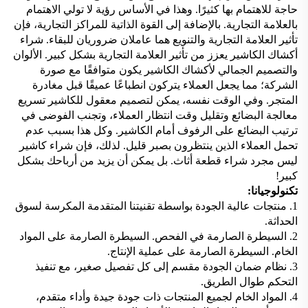
حاجة للاهتمام بها كثيرًا. وهذا في الأساس رؤية لا تولي الاهتمام
بالعلامة التجارية. بالإضافة إلى القوة الذاتية للمراكز التجارية، فإن
تأثير العلامة التجارية والتنويع هما عاملان ضروريان للبقاء. شراء
أكشاك الكاشير يعزز من تأثير العلامة التجارية بشكل كبير. الألوان
والتصميم الجمالي لأكشاك الكاشير يكون متوافقًا مع صورة
الشركة؛ مما يجعل العملاء يتركون انطباعًا عميقًا قبل مغادرة
المتجر. وفي الوقت نفسه، يمكن لتصميم معقول للكاشير تسريع
معالجة البضائع وتقليل وقت انتظار العملاء، وتجنب الفوضى في
ترتيب البضائع على الرفوف أمام الكاشير. وكل هذا بسبب عدم
تحمل العملاء الذين ينتظرون بصبر قليل. لذلك، فإن شراء كاشير
ليس مجرد شراء قطعة أثاث. بل يمكن أن يزيد من أرباحك بشكل
كبير!
تكنولوجيانا:
1. منتجات عالية الجودة بواسطة تقنيتنا المتقدمة المكرسة لسوق
الحداثة.
2. السيطرة الصارمة في الفحص. السيطرة الصارمة على المواد
الخام. السيطرة الصارمة على عملية الإنتاج.
3. نظام ضمان الجودة مقسم إلى كل تفصيل صغير، مع تنفيذ
التحكم طوال الطريق.
4. المواد الخام لجميع المنتجات ذات جودة جيدة وأداء متقدم،