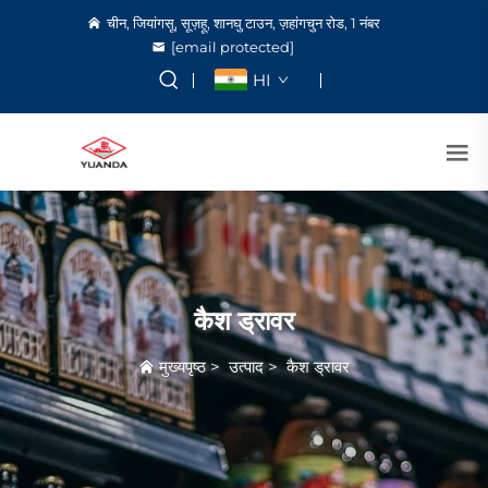
चीन, जियांगसू, सूज़हू, शानघु टाउन, ज़हांगचुन रोड, 1 नंबर
[email protected]
HI
कैश ड्रावर
मुख्यपृष्ठ
>
उत्पाद
>
कैश ड्रावर