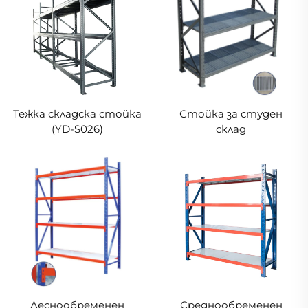
Тежка складска стойка
Стойка за студен
(YD-S026)
склад
Леснообременен
Среднообременен