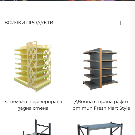
ВСИЧКИ ПРОДУКТИ
Стелаж с перфорирана
Двойна страна рафт
задна стена,
от тип Fresh Mart Style
двустенен, с отворена
YD-XF002
странична плоча за
край на рафт