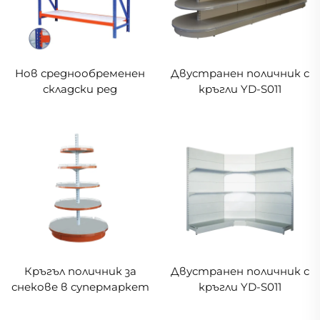
Нов среднообременен
Двустранен поличник с
складски ред
кръгли YD-S011
Кръгъл поличник за
Двустранен поличник с
снекове в супермаркет
кръгли YD-S011
YD-S012