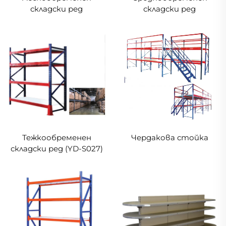
складски ред
складски ред
Тежкообременен
Чердакова стойка
складски ред (YD-S027)