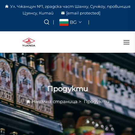
Ул. Чжанцун №1, градска част Шанху, Сучжоу, провинция
Цзянсу, Китай
[email protected]
BG
Продукти
Начална страница
>
Продукти