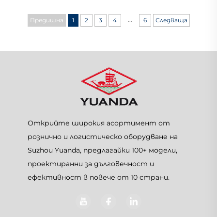
...
Предишна
1
2
3
4
6
Следваща
Открийте широкия асортимент от
рознично и логистическо оборудване на
Suzhou Yuanda, предлагайки 100+ модели,
проектиранни за дълговечност и
ефективност в повече от 10 страни.