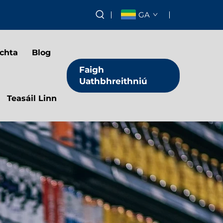
GA
chta
Blog
Faigh
Uathbhreithniú
Teasáil Linn