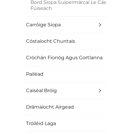
Bord Siopa Suipermárcaí Le Cás
Fúiseach
Carróige Siopa
Cóstaíocht Chuntais
Cróchán Fionóg Agus Gortlanna
Pailéad
Caiséal Bróig
Drámaíocht Airgead
Tróiléid Laga