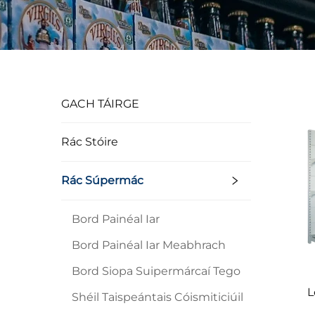
GACH TÁIRGE
Rác Stóire
Rác Súpermác
Bord Painéal Iar
Bord Painéal Iar Meabhrach
Bord Siopa Suipermárcaí Tego
L
Shéil Taispeántais Cóismiticiúil