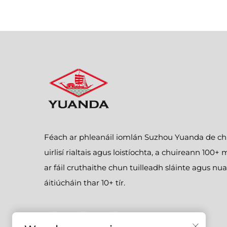
Féach ar phleanáil iomlán Suzhou Yuanda de ch
uirlisí rialtais agus loistíochta, a chuireann 100+
ar fáil cruthaithe chun tuilleadh sláinte agus nua
áitiúcháin thar 10+ tír.