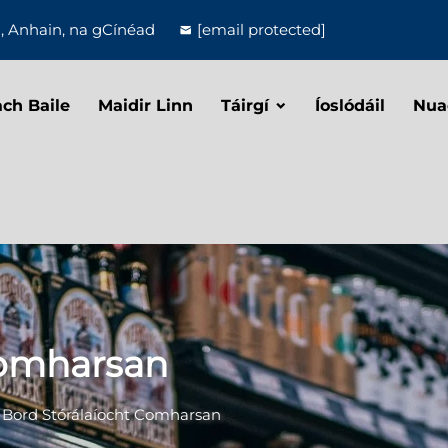
, Anhain, na gCínéad
[email protected]
ch Baile
Maidir Linn
Táirgí
Íoslódáil
Nua
Comharsan
>
Bord Stórálaíocht Comharsan