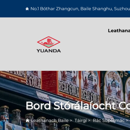
No.1 Bóthar Zhangcun, Baile Shanghu, Suzhou
Leathana
Bord Stórálaíocht 
Leathanach Baile
>
Táirgí
>
Rác Súpermác