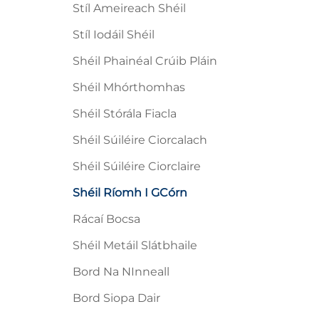
Stíl Ameireach Shéil
Stíl Iodáil Shéil
Shéil Phainéal Crúib Pláin
Shéil Mhórthomhas
Shéil Stórála Fiacla
Shéil Súiléire Ciorcalach
Shéil Súiléire Ciorclaire
Shéil Ríomh I GCórn
Rácaí Bocsa
Shéil Metáil Slátbhaile
Bord Na NInneall
Bord Siopa Dair