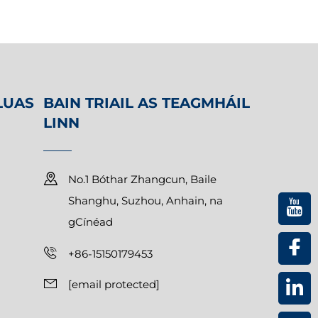
LUAS
BAIN TRIAIL AS TEAGMHÁIL
LINN
No.1 Bóthar Zhangcun, Baile
Shanghu, Suzhou, Anhain, na
gCínéad
+86-15150179453
[email protected]