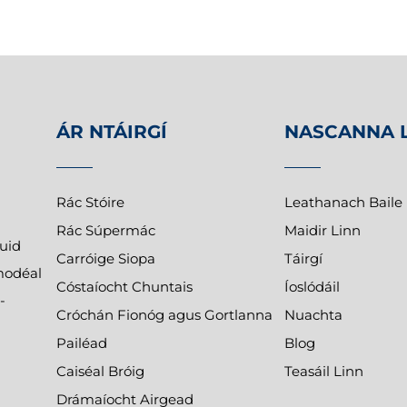
ÁR NTÁIRGÍ
NASCANNA 
Rác Stóire
Leathanach Baile
Rác Súpermác
Maidir Linn
uid
Carróige Siopa
Táirgí
 modéal
Cóstaíocht Chuntais
Íoslódáil
-
Cróchán Fionóg agus Gortlanna
Nuachta
Pailéad
Blog
Caiséal Bróig
Teasáil Linn
Drámaíocht Airgead