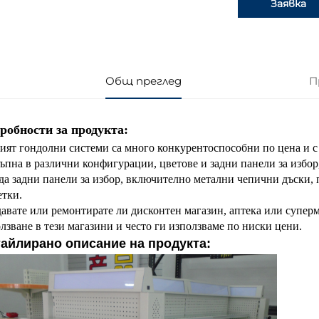
Заявка
Общ преглед
П
робности за продукта:
ят гондолни системи са много конкурентоспособни по цена и с 
ъпна в различни конфигурации, цветове и задни панели за избор,
да задни панели за избор, включително метални чепични дъски, 
тки.
авате или ремонтирате ли дисконтен магазин, аптека или супер
лзване в тези магазини и често ги използваме по ниски цени.
айлирано описание на продукта: