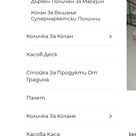
Дървен Поличен За Магазин
Колан За Вешање
Супермаркетски Полични
Количка За Колан
Касов Деск
Стойка За Продукти От
Градина
Палет
Количка За Колане
Касова Каса
Бял