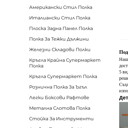
Американски Стил Полка
Италиански Стил Полка
Плоска Задна Панел Полка
Полка За Тежки Дължини
Железни Складови Полки
Под
Наши
Кръгла Крайна Супермаркет
Полка
дост
5 ви
Кръгла Супермаркет Полка
реше
Създ
Рознична Полка За Ъгъл
изпо
Легки Боксови Рафтове
Дет
Метална Слотова Полка
Стойка За Инструменти