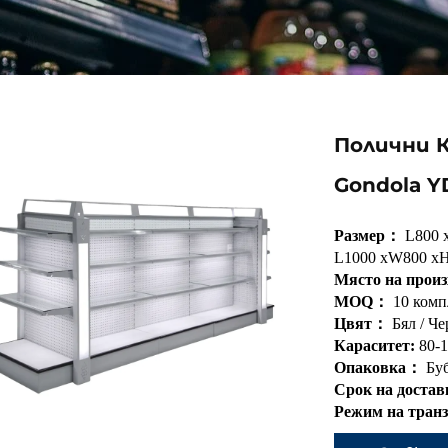
Полични 
Gondola Y
Размер：
L800 
L1000 xW800 xH
Място на прои
MOQ：
10 комп
Цвят：
Бял / Ч
Кapacитет:
80-
Опаковка：
Бу
Срок на достав
Режим на тран