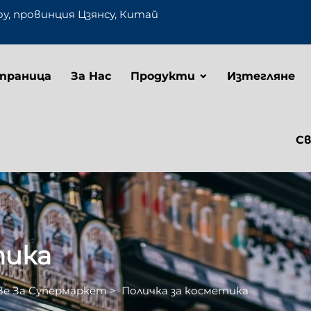
оу, провинция Цзянсу, Китай
траница
За Нас
Продукти
Изтегляне
Св
тика
е За Супермаркет
>
Поличка за косметика