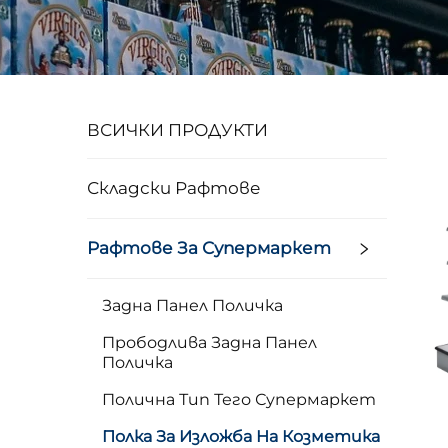
ВСИЧКИ ПРОДУКТИ
Складски Рафтове
Рафтове За Супермаркет
Задна Панел Поличка
Прободлива Задна Панел
Поличка
Полична Тип Тего Супермаркет
Полка За Изложба На Козметика