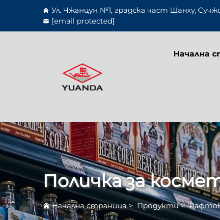
Ул. Чжанцун №1, градска част Шанху, Сучж
[email protected]
Начална с
Поличка за косме
Начална страница
>
Продукти
>
Рафтов