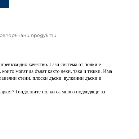
репоръчани продукти
превъзходно качество. Тази система от полки е
 които могат да бъдат както леки, така и тежки. Има
панелни стени, плоски дъски, вулканни дъски и
маркет? Гондолните полки са много подходящи за