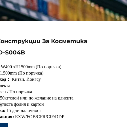
Конструкции За Косметика
D-S004B
xW400 xH1500mm (По поръчка)
1500mm (По поръчка)
зход：
Китай, Йонгсу
лекта
ерен / По поръчка
150кг/слой или по желание на клиента
булеста фолия и картон
ка:
15 дни наличност
закция:
EXW/FOB/CFR/CIF/DDP