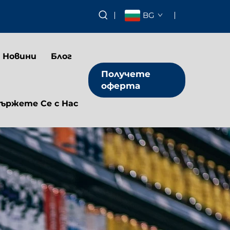
BG
Новини
Блог
Получете
оферта
ържете Се с Нас