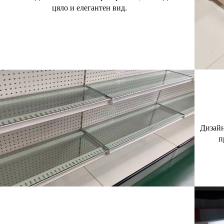
цяло и елегантен вид.
Дизайн
п