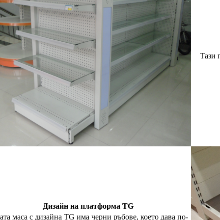
Тази 
Дизайн на платформа TG
ата маса с дизайна TG има черни ръбове, което дава по-