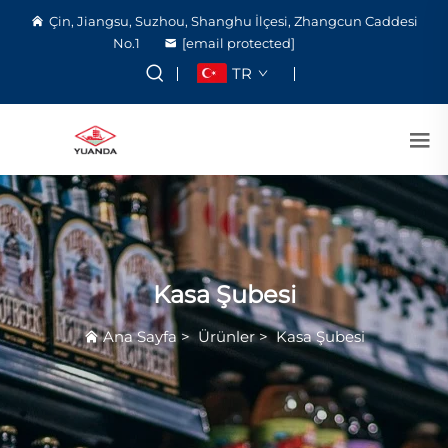
Çin, Jiangsu, Suzhou, Shanghu İlçesi, Zhangcun Caddesi
No.1
[email protected]
TR
Kasa Şubesi
Ana Sayfa
>
Ürünler
>
Kasa Şubesi