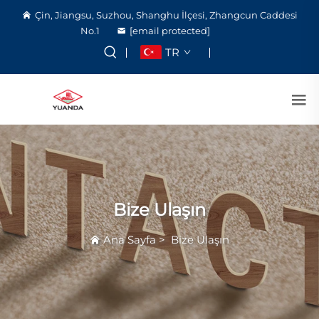
Çin, Jiangsu, Suzhou, Shanghu İlçesi, Zhangcun Caddesi
No.1
[email protected]
TR
Bize Ulaşın
Ana Sayfa
>
Bize Ulaşın