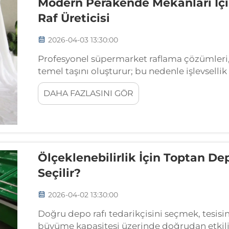
Modern Perakende Mekânları İç
Raf Üreticisi
2026-04-03 13:30:00
Profesyonel süpermarket raflama çözümleri
temel taşını oluşturur; bu nedenle işlevselli
farkında olan uzman üreticilerin bulunması g
DAHA FAZLASINI GÖR
üreticisinin seçilmesi doğrudan...
Ölçeklenebilirlik İçin Toptan Dep
Seçilir?
2026-04-02 13:30:00
Doğru depo rafı tedarikçisini seçmek, tesisin
büyüme kapasitesi üzerinde doğrudan etkili 