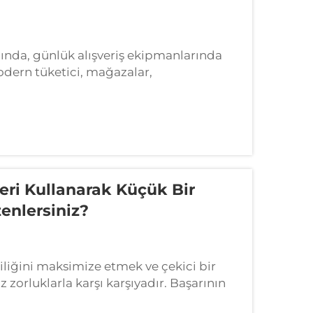
da, günlük alışveriş ekipmanlarında
ern tüketici, mağazalar,
olaşmak için önemli miktarda zaman
eri Kullanarak Küçük Bir
enlersiniz?
iğini maksimize etmek ve çekici bir
 zorluklarla karşı karşıyadır. Başarının
rlendiren akıllı düzenleme stratejileri