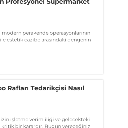
in Profesyonel Süpermarket
, modern perakende operasyonlarının
k ile estetik cazibe arasındaki dengenin
erekir. Nitelikli bir süpermarket raf
o Rafları Tedarikçisi Nasıl
izin işletme verimliliği ve gelecekteki
kritik bir karardır. Bugün vereceğiniz