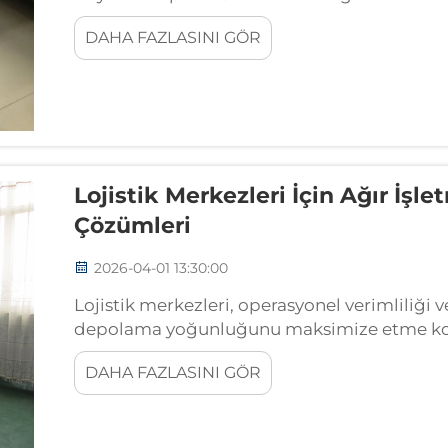
karar, depolama altyapınızın artan taleple
DAHA FAZLASINI GÖR
belirleyecektir...
Lojistik Merkezleri İçin Ağır İşl
Çözümleri
2026-04-01 13:30:00
Lojistik merkezleri, operasyonel verimliliği 
depolama yoğunluğunu maksimize etme konu
Başarılı bir depo operasyonunun temeli, bu 
DAHA FAZLASINI GÖR
depolama altyapısını seçmeye dayanır...