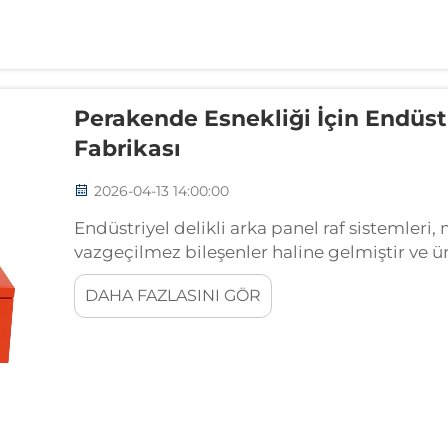
Perakende Esnekliği İçin Endüstr
Fabrikası
2026-04-13 14:00:00
Endüstriyel delikli arka panel raf sistemle
vazgeçilmez bileşenler haline gelmiştir ve ür
ihtiyaçlarına uyum sağlayabilen çok yönlü t
DAHA FAZLASINI GÖR
Bu özel raf ...