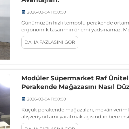
2026-03-04 11:00:00
Günümüzün hızlı tempolu perakende ortamın
ergonomik tasarımın önemi yadsınamaz. Mod
süpermarketler ve perakende alanlarında d
DAHA FAZLASINI GÖR
harcıyor; bu nedenle doğru ürün seçimi...
Modüler Süpermarket Raf Ünitel
Perakende Mağazasını Nasıl Düz
2026-03-04 11:00:00
Küçük perakende mağazaları, mekân verimlil
alışveriş ortamı yaratmak açısından benzersiz
anahtarı, her metrekareyi en iyi şekilde değe