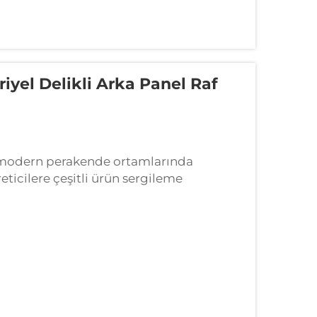
iyel Delikli Arka Panel Raf
ri, modern perakende ortamlarında
eticilere çeşitli ürün sergileme
eşhir çözümleri oluşturma imkânı sunar.