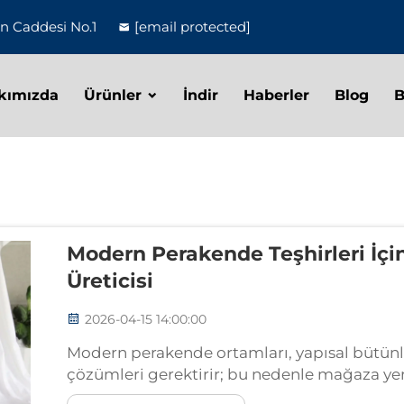
un Caddesi No.1
[email protected]
kımızda
Ürünler
İndir
Haberler
Blog
B
Modern Perakende Teşhirleri İçi
Üreticisi
2026-04-15 14:00:00
Modern perakende ortamları, yapısal bütünlüğ
çözümleri gerektirir; bu nedenle mağaza ye
perakendeciler için güvenilir bir arka panel r