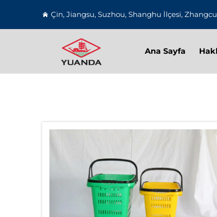
Çin, Jiangsu, Suzhou, Shanghu İlçesi, Zhangc
Ana Sayfa
Hak