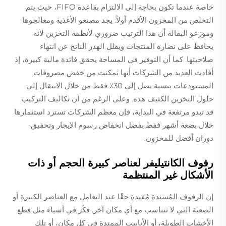
خاصة عندما تكون بحاجة إلى الالتزام بقاعدة FIFO، حيث يتم
التخلص من المخزون الأقدم أولاً. يجد مصنعو الأغذية ومعالجوها
وموزعو البقالة أن هذا الترتيب ضروري لأنظمة التخزين لأنه
يحافظ على نضارة المنتجات ويقلل الهدر الناتج عن انتهاء
صلاحيتها. كما أن التوفير في المساحة يحقق فائدة مالية كبيرة، إذ
أفادت العديد من الشركات أنها تمكنت من خفض مصروفات
المستودعات بنسبة تصل إلى 30٪ فقط من خلال الانتقال إلى
حلول التخزين الكثيف هذه. وعلى الرغم من أن تكاليف التركيب
قد تبدو مرتفعة في البداية، فإن معظم الشركات تسترد استثمارها
خلال بضعة أشهر فقط بفضل انخفاض رسوم الإيجار وتحقيق
دوران أفضل للمخزون.
رفوف الكانتيليفر لعناصر كبيرة الحجم أو ذات
الأشكال غير المنتظمة
إن الرفوف المُسندة مُفيدة حقًا عند التعامل مع العناصر الكبيرة أو
الصعبة التي لا تتناسب مع أي مكان آخر. فكّر في أشياء مثل قطع
الأخشاب الطويلة، أو الأنابيب الممتدة في كل مكان، أو تلك