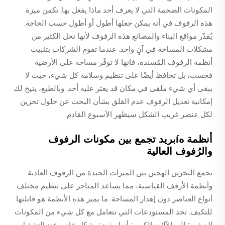
المكونات الضخمة التي لا يعرف أحد ماذا يفعل بها. تكمن ميزة
هذه الرفوف في أنه يمكن جعلها أطول أو أطول حسب الحاجة.
يُقدّر مواقع البناء والمصانع هذه الرفوف لأنها تحل الكثير من
مشكلات المساحة في آنٍ واحد. عندما تقوم الشركات بتثبيت
أنظمة الرفوف المُسندة، فإنها لا توفّر مساحة على الأرضية
فحسب، بل تحافظ أيضًا على تنظيم وسلامة كل شيء، حيث لا
يبقى أي شيء ملقى في مكان قد يعثر عليه أحد. وبالطبع، يتيح لك
إمكانية تعديل الرفوف عدم القلق بشأن البحث عن حلول تخزين
لكل عنصر غريب الشكل سيظهر الأسبوع القادم.
أنظمة هíبريد تجمع بين مكونات الرفوف
والرُفوف العالية
يجمع التخزين الهجين بين الميزات الجيدة من الرفوف العادية
وأنظمة الأرفف القياسية، مما يساعد المتاجر على تنظيم مختلف
أنواع العناصر دون إهدار المساحة. ما يميز هذه الأنظمة هو قابلتها
للتكيف. تجد المستودعات التي تتعامل مع كل شيء من المكونات
الصغيرة إلى الآلات الكبيرة أنها مفيدة بشكل خاص عند التشغيل