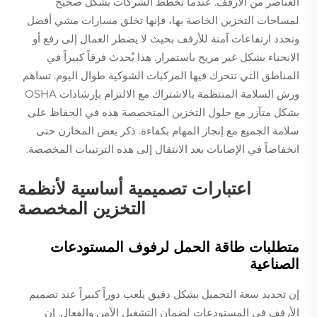
العناصر من الأرفف. عندما تخطط الشركات بشكل صحيح
لمساحات التخزين الخاصة بها، فإنها تخلق مسارات مشي أفضل
وتحدد ارتفاعات آمنة للأرفف بحيث لا يضطر العمال إلى رفع أو
الانحناء بشكل غير مريح باستمرار. هذا يُحدث فرقاً كبيراً في
المناطق التي تتحرك فيها المركبات الشوكية طوال اليوم. تساهم
ورش السلامة المنتظمة بالاشتراك مع الالتزام بإرشادات OSHA
بشكل متآزر مع حلول التخزين المتخصصة هذه في الحفاظ على
سلامة الجميع مع إنجاز المهام بكفاءة. ذكر بعض المخازن حتى
انخفاضاً في الإصابات بعد الانتقال إلى هذه الترتيبات المخصصة.
اعتبارات تصميمية أساسية لأنظمة
التخزين المخصصة
متطلبات طاقة الحمل لرفوف المستودعات
الصناعية
إن تحديد سعة التحميل بشكل دقيق يلعب دوراً كبيراً عند تصميم
الأرفف في المستودعات لضمان التشغيل الآمن والفعال. إن