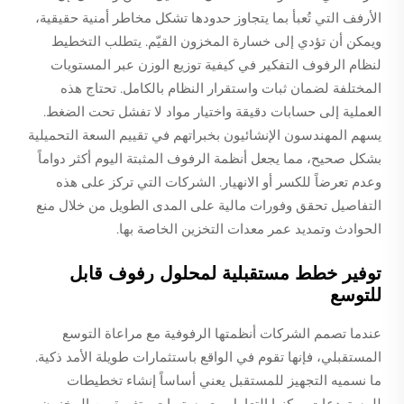
الأرفف التي تُعبأ بما يتجاوز حدودها تشكل مخاطر أمنية حقيقية،
ويمكن أن تؤدي إلى خسارة المخزون القيّم. يتطلب التخطيط
لنظام الرفوف التفكير في كيفية توزيع الوزن عبر المستويات
المختلفة لضمان ثبات واستقرار النظام بالكامل. تحتاج هذه
العملية إلى حسابات دقيقة واختيار مواد لا تفشل تحت الضغط.
يسهم المهندسون الإنشائيون بخبراتهم في تقييم السعة التحميلية
بشكل صحيح، مما يجعل أنظمة الرفوف المثبتة اليوم أكثر دواماً
وعدم تعرضاً للكسر أو الانهيار. الشركات التي تركز على هذه
التفاصيل تحقق وفورات مالية على المدى الطويل من خلال منع
الحوادث وتمديد عمر معدات التخزين الخاصة بها.
توفير خطط مستقبلية لمحلول رفوف قابل
للتوسع
عندما تصمم الشركات أنظمتها الرفوفية مع مراعاة التوسع
المستقبلي، فإنها تقوم في الواقع باستثمارات طويلة الأمد ذكية.
ما نسميه التجهيز للمستقبل يعني أساساً إنشاء تخطيطات
للمستودعات يمكنها التعامل مع مستويات متغيرة من المخزون