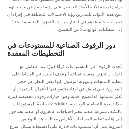
برامج نمذجة ثلاثية الأبعاد للحصول على رؤية أوضح عن مساحاتهم.
تتيح هذه الأدوات للمديرين رؤية الاحتمالات المختلفة قبل إجراء أي
تغييرات، وتساعدهم في اختيار خيارات التخزين المناسبة استنادًا
إلى متطلبات الواقع بدلًا من التخمين.
دور الرفوف الصناعية للمستودعات في
التخطيطات المعقدة
تُحدث الرفوف في المستودعات فرقًا كبيرًا عند التعامل مع
إعدادات تخزين معقدة. تساعد الرفوف الجيدة في الحفاظ على
تنظيم المنتجات وسهولة الوصول إليها بغض النظر عن حجم
المخزون. نحن نعيش في أوقات تتسع فيها الأعمال باستمرار أو
تُغيّر عملياتها، لذا تصبح أهمية وجود خيارات رفوف مخصصة كبيرة
جدًا. تسمح التصاميم الوحدوية (Modular) خاصةً للمستودعات
بالتكيف بسرعة عندما تتغير احتياجات المخزون أو عندما يحتاجون
إلى إعادة تنظيم المساحات لأغراض مختلفة. هذا النوع من
المرونة يعني أن المستودعات قادرة على الاستجابة بشكل أسرع