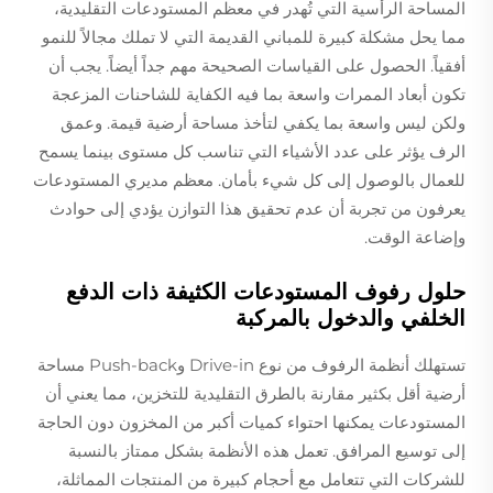
المساحة الرأسية التي تُهدر في معظم المستودعات التقليدية،
مما يحل مشكلة كبيرة للمباني القديمة التي لا تملك مجالاً للنمو
أفقياً. الحصول على القياسات الصحيحة مهم جداً أيضاً. يجب أن
تكون أبعاد الممرات واسعة بما فيه الكفاية للشاحنات المزعجة
ولكن ليس واسعة بما يكفي لتأخذ مساحة أرضية قيمة. وعمق
الرف يؤثر على عدد الأشياء التي تناسب كل مستوى بينما يسمح
للعمال بالوصول إلى كل شيء بأمان. معظم مديري المستودعات
يعرفون من تجربة أن عدم تحقيق هذا التوازن يؤدي إلى حوادث
وإضاعة الوقت.
حلول رفوف المستودعات الكثيفة ذات الدفع
الخلفي والدخول بالمركبة
تستهلك أنظمة الرفوف من نوع Drive-in وPush-back مساحة
أرضية أقل بكثير مقارنة بالطرق التقليدية للتخزين، مما يعني أن
المستودعات يمكنها احتواء كميات أكبر من المخزون دون الحاجة
إلى توسيع المرافق. تعمل هذه الأنظمة بشكل ممتاز بالنسبة
للشركات التي تتعامل مع أحجام كبيرة من المنتجات المماثلة،