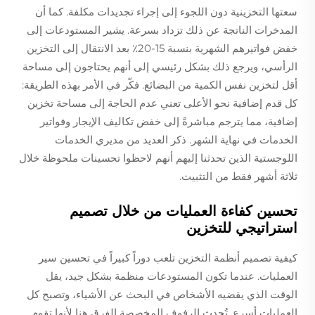
سعتها التخزينية دون اللجوء إلى إجراء تجديدات مكلفة. كما أن
المدخرات الناتجة عن ذلك تزداد بسرعة. يشير المستودعات إلى
خفض فواتيرهم الشهرية بنسبة 15-20٪ بعد الانتقال إلى التخزين
الرأسي، ويرجع ذلك بشكل رئيسي إلى أنهم يحتاجون إلى مساحة
أقل لتخزين نفس الكمية من البضائع. فكّر في الأمر بهذه الطريقة:
كل قدم إضافية نحو الأعلى تعني عدم الحاجة إلى مساحة تخزين
إضافية، مما يترجم مباشرةً إلى خفض تكاليف الإيجار وفواتير
الخدمات في نهاية الشهر. ذكر العديد من مديري الخدمات
اللوجستية الذين تحدثنا إليهم أنهم لاحظوا تحسينات ملحوظة خلال
ثلاثة أشهر فقط من التثبيت.
تحسين كفاءة العمليات من خلال تصميم
استراتيجي للتخزين
كيفية تصميم أنظمة التخزين تلعب دوراً كبيراً في تحسين سير
العمليات. عندما تكون المستودعات منظمة بشكل جيد، يقل
الوقت الذي يقضيه الأشخاص في البحث عن الأشياء، وتصبح كل
العمليات أسرع. تُحدث الرفوف المخصصة الفرق هنا لأنها تقوم