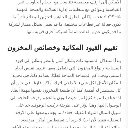
الأماكن إلى أرفف مخصصة تتناسب مع أحجام الحاويات غير
القياسية وتتوافق مع متطلبات إدارة السلامة والصحة المهنية
OSHA. لا عجب إذًا أن الحلول الجاهزة لتخزين البضائع نادراً ما
تكون فعالة عبر قطاعات مختلفة. ما قد يعمل بشكل ممتاز لشركة
ما قد يكون عديم الفائدة تماماً لشركة أخرى قريبة منها.
تقييم القيود المكانية وخصائص المخزون
يبدأ استغلال المستودعات بشكل أمثل بالنظر بتمعّن إلى قيود
المساحة وأنواع المخزون التي نتعامل معها. عندما نقيس أبعاد
المبنى ونحدد كم المساحة المتاحة فعليًا، يساعد ذلك في تحديد
المكان الأمثل لكل شيء. لا داعي لترك أماكن فارغة في حين أن
كل سنتيمتر له أهمية. كما أن طبيعة المخزون نفسها مهمة أيضًا،
إذ تختلف المواد كثيرًا من حيث الوزن والحجم ودرجة الحاجة إلى
الوصول إليها. وهذا يؤثر على طريقة تركيب الرفوف. خذ على
سبيل المثال المواد الثقيلة، فعادةً ما يجب وضعها على الأرفف
السفلية فقط لأن أحدًا لا يريد أن تسقط من أماكن مرتفعة.
وبالإضافة إلى ذلك، يستخدم العديد من المستودعات هذه الأيام