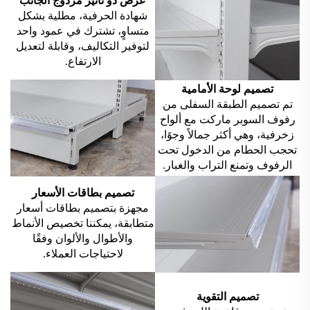
عرض ذو تأثير مزدوج الجانب
شهادة الحرفية، مطلية بشكل
متساوٍ، تشترك في عمود واحد
لتوفير التكاليف، وقابلة لتعديل
الارتفاع.
تصميم لوحة الأمامية
تم تصميم الطبقة السفلى من
رفوف السوبر ماركت مع ألواح
زخرفية، وهي أكثر جمالاً وجوًا،
تحجب الحطام من الدخول تحت
الرفوف وتمنع التراب والغبار.
تصميم بطاقات الأسعار
مجهزة بتصميم بطاقات أسعار
متطابقة، يمكننا تخصيص الأنماط
والأطوال والألوان وفقًا
لاحتياجات العملاء.
تصميم التقوية