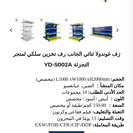
رَف غوندولا ثنائي الجانب رف تخزين سلكي لمتجر
التجزئة YD-S002A
الحجم:
L1000 xW1000 xH2000mm (مخصص)
مكان المنشأ：
الصين، جيانغسو
الحد الأدنى للطلب:
10 مجموعات
اللون：
أبيض / أسود / مخصص
السعة：
80-150 كجم/طبقة أو مخصص
التعبئة والتغليف:
فيلم فقاعي وكرتون
وقت التسليم:
15 يومًا في المخزون
طريقة المعاملة:
EXW\/FOB\/CFR\/CIF\/DDP