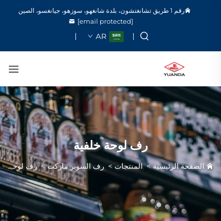
رقم 1 طريق تشانغتشون، بلدة شانغهو، سوزهو، جيانغسو، الصين
[email protected]
AR
رف لوحة خلفية
الصفحة الرئيسية
>
المنتجات
>
رف السوبر ماركت
>
رف لوحة خلفية