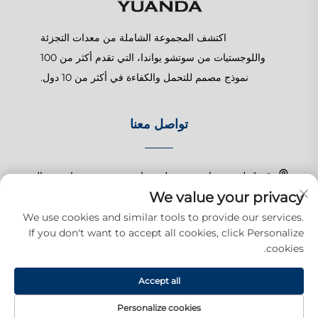
اكتشف المجموعة الشاملة من معدات التجزئة
واللوجستيات من سوتشو يواندا، التي تقدم أكثر من 100
نموذج مصمم للتحمل والكفاءة في أكثر من 10 دول.
تواصل معنا
رقم 1 طريق تشانغتشون، بلدة شانغهو، سوزهو، جيانغسو، الصين
We value your privacy
+86-15150179453
We use cookies and similar tools to provide our services.
If you don't want to accept all cookies, click Personalize
[email protected]
cookies.
Accept all
حقوق النشر © 2025 شركة سوزهو يوودا للمنتجات التجارية المحدودة. جميع
الحقوق محفوظة.
سياسة الخصوصية
Personalize cookies