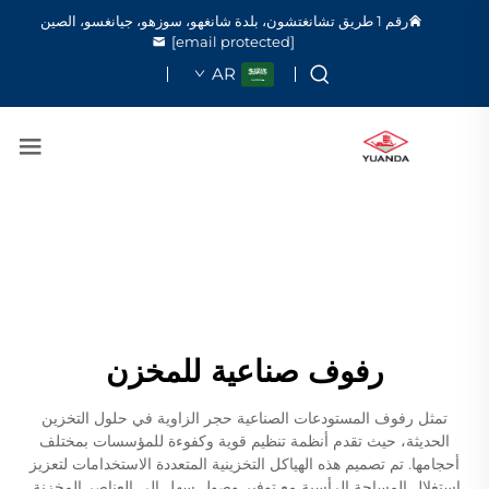
رقم 1 طريق تشانغتشون، بلدة شانغهو، سوزهو، جيانغسو، الصين
[email protected]
AR
رفوف صناعية للمخزن
تمثل رفوف المستودعات الصناعية حجر الزاوية في حلول التخزين
الحديثة، حيث تقدم أنظمة تنظيم قوية وكفوءة للمؤسسات بمختلف
أحجامها. تم تصميم هذه الهياكل التخزينية المتعددة الاستخدامات لتعزيز
استغلال المساحة الرأسية مع توفير وصول سهل إلى العناصر المخزنة.