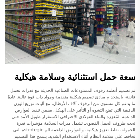
سعة حمل استثنائية وسلامة هيكلية
تم تصميم أنظمة رفوف المستودعات الصناعية الحديثة مع قدرات تحمل
فائقة، باستخدام مبادئ تصميم هيكلية متقدمة ومواد ذات قوة عالية. عادةً
ما يدعم كل مستوى من الرفوف آلاف الأرطال، مع آليات توزيع الوزن
الدقيقة التي تمنع التشوه أو التأثير على الهيكل. يضمن تنفيذ العوارض
الداعمة المُعززة والبناء الفولاذي الاحترافي الاستقرار طويل الأمد حتى
تحت ظروف الحمل القصوى. تشمل ميزات السلامة مؤشرات قدرة
الحمولة، نقاط تعزيز هيكلية، والعوارض الداعمة الم strategicة التي
تحافظ على سلامة النظام أثناء الاستخدام الشديد. يسمح هذا التصميم