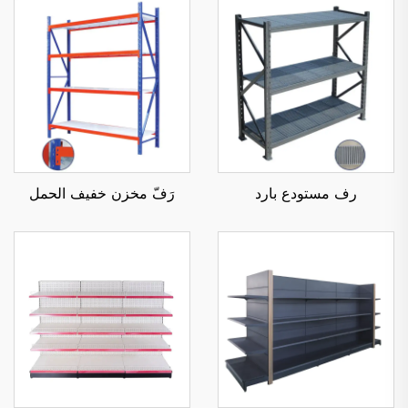
رف مستودع بارد
رَفّ مخزن خفيف الحمل