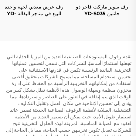
رف سوبر ماركت فاخر ذو
رف عرض معدني لجهة واحدة
جانبين YD-S035
للبيع في متاجر البقالة YD-
S003
تقدم رفوف المستودعات الصناعية العديد من المزايا الجذابة التي
تجعلها استثمارًا أساسيًا للشركات التي تسعى لتحسين عملياتها
التخزينية. الفائدة الرئيسية تكمن في قدرتها الاستثنائية على
تحسين استخدام المساحة، مما يسمح للشركات بتحقيق أقصى
استفادة من إمكانياتهم التخزينية الرأسية مع الحفاظ على إدارة
مخزون منظمة وسهلة الوصول. هذه الأنظمة تقلل بشكل كبير من
الوقت الذي يتم إنفاقه في العثور على العناصر واستردادها، مما
يؤدي إلى تحسين الإنتاجية في مكان العمل وتقليل التكاليف
التشغيلية. الصلابة لأنظمة الرفوف الصناعية الحديثة تضمن عائد
استثمار طويل الأمد، حيث يمكن أن تستمر العديد من الأنظمة
لعقود مع الصيانة المناسبة. المرونة لهذه الحلول التخزينية تتيح
للشركات تعديل تكوين تخزينهن حسب الحاجة، مما يل الحاجة إلى