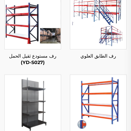
رف الطابق العلوي
رف مستودع ثقيل الحمل
(YD-S027)