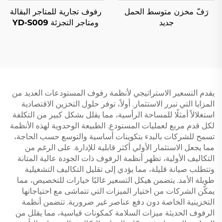
رَفّ مخزن متوسط الحمل
رفوف تجارية للمتاجر البقالة
جديد
ومتاجر التجزئة YD-S009
يقدم التسعير الاستراتيجي لأنظمة رفوف المستودعات العديد من
المزايا التي تبرر الاستثمار. أولاً، توفر حلول التخزين الاقتصادية
استغلالاً أمثلًا للمساحة الرأسية، مما يقلل بشكل كبير من التكلفة
لكل قدم مربع لعمليات المستودع. الطبيعة الوحدوية لهذه الأنظمة
تسمح للشركات بالبدء بتكوينات أساسية والتوسع حسب الحاجة،
مما يجعل الاستثمار الأولي أكثر قابلية للإدارة. على الرغم من
التكاليف الأولية، تظهر أنظمة الرفوف ذات الجودة عالية المتانة
وتتطلب صيانة قليلة، مما يؤدي إلى تقليل التكاليف التشغيلية
طويلة الأمد. يتضمن هيكل التسعير غالبًا خيارات للتخصيص، مما
يمكّن الشركات من اختيار الميزات التي تتماشى مع احتياجاتها
التخزينية الخاصة دون دفع عناصر غير ضرورية. تتضمن أنظمة
الرفوف الحديثة ميزات السلامة كمكونات قياسية، مما يقلل من