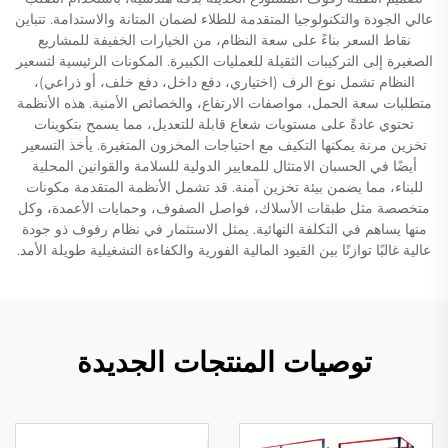
عالي الجودة والتكنولوجيا المتقدمة للطلاء لضمان المتانة والاستدامة. تتباين
نقاط السعر بناءً على سعة النظام، من الخيارات الخفيفة للمشاريع
الصغيرة إلى التركيبات الثقيلة للعمليات الكبيرة. المكونات الرئيسية لتسعير
النظام تشمل نوع الرف (اختياري، دفع داخل، دفع خلف، أو ذراعي)،
متطلبات سعة الحمل، مواصفات الارتفاع، والخصائص الأمنية. هذه الأنظمة
تحتوي عادةً على مستويات شعاع قابلة للتعديل، مما يسمح بتكوينات
تخزين مرنة يمكنها التكيف مع احتياجات المخزون المتغيرة. يأخذ التسعير
أيضًا في الحسبان الامتثال للمعايير الدولية للسلامة والقوانين المحلية
للبناء، مما يضمن بيئة تخزين آمنة. قد تشمل الأنظمة المتقدمة مكونات
متخصصة مثل طبقات الأسلاك، فواصل الصفوف، وحمايات الأعمدة، وكل
منها يساهم في التكلفة النهائية. يمثل الاستثمار في نظام رفوف ذو جودة
عالية غالبًا توازنًا بين القيود المالية الفورية والكفاءة التشغيلية طويلة الأمد.
توصيات المنتجات الجديدة