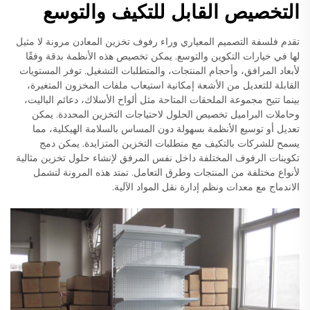
التخصيص القابل للتكيف والتوسع
تقدم فلسفة التصميم المعياري وراء رفوف تخزين المعادن مرونة لا مثيل
لها في خيارات التكوين والتوسع. يمكن تخصيص هذه الأنظمة بدقة وفقًا
لأبعاد المرافق، وأحجام المنتجات، والمتطلبات التشغيل. توفر المستويات
القابلة للتعديل من الأشعة إمكانية استيعاب ملفات المخزون المتغيرة،
بينما تتيح مجموعة الملحقات المتاحة مثل ألواح الأسلاك، دعائم الباليت،
وحاملات البراميل تخصيص الحلول لاحتياجات التخزين المحددة. يمكن
تعديل أو توسيع الأنظمة بسهولة دون المساس بالسلامة الهيكلية، مما
يسمح للشركات بالتكيف مع متطلبات التخزين المتزايدة. يمكن دمج
تكوينات الرفوف المختلفة داخل نفس المرفق لإنشاء حلول تخزين مثالية
لأنواع مختلفة من المنتجات وطرق التعامل. تمتد هذه المرونة لتشمل
الاندماج مع معدات ونظم إدارة نقل المواد الآلية.