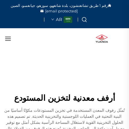
رقم 1 طريق تشانغتشون، بلدة شانغهو، سوزهو، جيانغسو، الصين
[email protected]
AR
أرفف معدنية لتخزين المستودع
تُمثّل رفوف المعدن المستخدمة في تخزين المستودعات مكوّنًا أساسيًا من
البنية التحتية في العمليات اللوجستية والتخزينية الحديثة. تم تصميم هذه
الحلول التخزينية القوية لاستغلال المساحة الرأسية بشكل أمثل مع توفير
وصول آمن وكفؤ إلى العناصر المخزنة. تُصنع هذه الرفوف من الفولاذ عالي