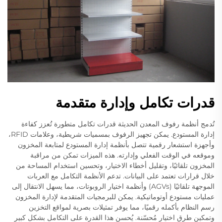
قدرات تكامل وإدارة متقدمة
تُدمج أنظمة رفوف المعدن الحديثة قدرات تكامل متطورة تُعزز كفاءة
إدارة المستودع. يمكن تجهيز الرفوف بمسميات شريطية، وعلامات RFID،
وأجهزة استشعار رقمية تتصل بأنظمة إدارة المستودع لمتابعة المخزون
وموقعه في الوقت الفعلي وإدارته. هذه الميزات تمكن من مراقبة
المخزون تلقائيًا، وتقليل أخطاء الاختيار، وتحسين استخدام المساحة من
خلال قرارات تعتمد على البيانات. تدعم الأنظمة التكامل مع العربات
الموجهة تلقائيًا (AGVs) وأنظمة اختيار الروبوتات، مما يسهل الانتقال إلى
عمليات مستودع أوتوماتيكية. يمكن للبرمجيات المتقدمة لإدارة المخزون
رسم النظام بأكمله رقميًا، مما يوفر تمثيلات بصرية لمواقع التخزين
وتمكين طرق اختيار مُحسّنة. يُحسن هذا القدرة على التكامل بشكل كبير