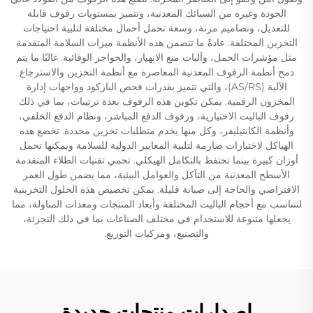
الجودة وغيره من السبائك المعدنية، وتتميز بمستويات رفوف قابلة
للتعديل، وتصاميم مرنة، وسعة تحمل أحمال مختلفة لتلبية احتياجات
التخزين المختلفة. عادةً ما تتضمن هذه الأنظمة ميزات السلامة المتقدمة
مثل مؤشرات الحمل، وآليات منع الانهيار، والحواجز الوقائية. غالبًا ما يتم
دمج أنظمة الرفوف المعدنية المعاصرة مع أنظمة التخزين والاسترجاع
الآلية (AS/RS)، والتي تتميز بقدرات فحص الباركود وواجهات إدارة
المخزون الرقمية. يمكن تكوين هذه الرفوف بعدة ترتيبات، بما في ذلك
رفوف الباليت الاختيارية، ورفوف الدفع المباشر، ونظام الدفع الخلفي،
وأنظمة الكانتيليفر، وكل منها يخدم متطلبات تخزين محددة. تخضع هذه
الهياكل لاختبارات صارمة لتلبية المعايير الدولية للسلامة ويمكنها تحمل
أوزان كبيرة بينما تحتفظ بالتكامل الهيكلي. تحمي تقنيات الطلاء المتقدمة
الأسطح المعدنية من التآكل والعوامل البيئية، مما يضمن طول العمر
الافتراضي والحاجة إلى صيانة قليلة. يمكن تخصيص هذه الحلول التخزينية
لتتناسب مع أحجام الباليت المختلفة وأبعاد المنتجات ومعدات المناولة، مما
يجعلها متنوعة للاستخدام في مختلف الصناعات بما في ذلك التجزئة،
والتصنيع، ومركبات التوزيع.
إصدارات منتجات جديدة