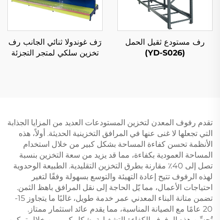
رف مستودع ثقيل الحمل
رَف غوندولا ثنائي الجانب رف
(YD-S026)
تخزين سلكي لمتجر التجزئة
YD-S002A
تقدم رفوف المعدن لتخزين المستودعات العديد من المزايا الجذابة
التي تجعلها لا غنى عنها في المرافق التخزينية الحديثة. أولاً، هذه
الأنظمة تحسن كفاءة المساحة بشكل كبير من خلال استخدام
المساحة العمودية بكفاءة، مما قد يزيد من سعة التخزين بنسبة
تصل إلى 40٪ مقارنة بطرق التخزين التقليدية. الطبيعة الوحدوية
لهذه الرفوف تتيح إعادة التهيئة والتوسع بسهولة وفقًا لتغير
احتياجات الأعمال، مما يّل الحاجة إلى نقل المرافق باهظ الثمن.
تضمن متانة البناء المعدني عمر خدمة طويل، غالبًا ما يتجاوز 15-
20 عامًا مع الصيانة المناسبة، مما يقدم عائد استثمار ممتاز.
تُحسِّن هذه الرفوف الكفاءة التشغيلية بشكل كبير من خلال تمكين