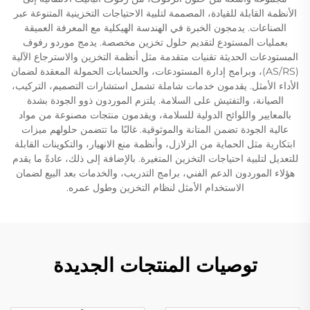
الأنظمة القابلة للقيادة، المصممة لتلبية الاحتياجات التخزينية المتنوعة عبر
الصناعات. يدمجون الخبرة في الهندسة الهيكلية مع المعرفة العميقة
بعمليات المستودع لتقديم حلول تخزين مخصصة. يدمج موردو رفوف
المستودعات الحديثة تقنيات متقدمة مثل أنظمة التخزين والاسترجاع الآلية
(AS/RS)، وبرامج إدارة المستودعات، والحسابات الحمولة المعقدة لضمان
الأداء الأمثل. يقدمون خدمات شاملة تشمل استشارات التصميم، التركيب،
الصيانة، والتفتيش على السلامة. يلتزم الموردون ذوو الجودة بشدة
بالمعايير واللوائح الدولية للسلامة، ويقدمون منتجات مصنوعة من مواد
عالية الجودة تضمن المتانة والموثوقية. غالبًا ما تتضمن حلولهم ميزات
ابتكارية مثل الحماية من الزلازل، وأنظمة منع الانهيار، والتكوينات القابلة
للتعديل لتلبية احتياجات التخزين المتغيرة. بالإضافة إلى ذلك، عادةً ما يقدم
هؤلاء الموردون الدعم الفني، برامج التدريب، والخدمات بعد البيع لضمان
الاستخدام الأمثل لنظام التخزين وطول عمره.
توصيات المنتجات الجديدة