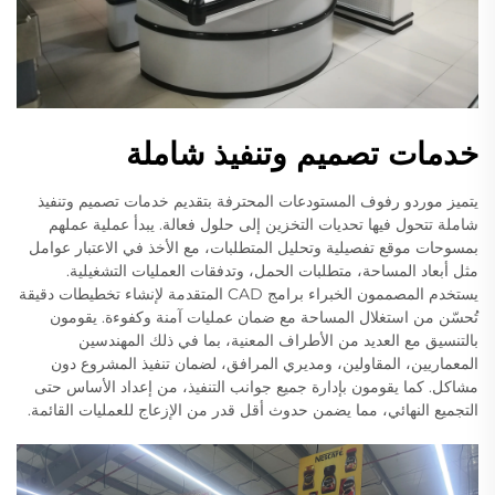
خدمات تصميم وتنفيذ شاملة
يتميز موردو رفوف المستودعات المحترفة بتقديم خدمات تصميم وتنفيذ
شاملة تتحول فيها تحديات التخزين إلى حلول فعالة. يبدأ عملية عملهم
بمسوحات موقع تفصيلية وتحليل المتطلبات، مع الأخذ في الاعتبار عوامل
مثل أبعاد المساحة، متطلبات الحمل، وتدفقات العمليات التشغيلية.
يستخدم المصممون الخبراء برامج CAD المتقدمة لإنشاء تخطيطات دقيقة
تُحسّن من استغلال المساحة مع ضمان عمليات آمنة وكفوءة. يقومون
بالتنسيق مع العديد من الأطراف المعنية، بما في ذلك المهندسين
المعماريين، المقاولين، ومديري المرافق، لضمان تنفيذ المشروع دون
مشاكل. كما يقومون بإدارة جميع جوانب التنفيذ، من إعداد الأساس حتى
التجميع النهائي، مما يضمن حدوث أقل قدر من الإزعاج للعمليات القائمة.