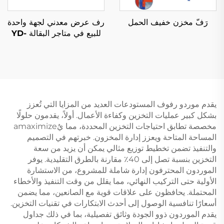
رَفّ مخزن خفيف الحمل
رف عرض معدني لجهة واحدة
للبيع في متاجر البقالة YD-
S003
يقدم موردو رفوف المستودعات العديد من المزايا التي تُعزز
بشكل كبير عمليات التخزين وكفاءة الأعمال. أولاً، يقدمون حلولًا
مخصصة تطابق احتياجات التخزين المحددة، مما يُamaximize
المساحة المتاحة ويعزز إدارة المخزون. خبرتهم في التصميم
والتنفيذ تضمن تخطيط توزيع مثالي يمكن أن يزيد من سعة
التخزين بنسبة تصل إلى 40٪ مقارنة بالطرق التقليدية. يوفر
الموردون المحترفون إدارة شاملة للمشروع، من الاستشارة
الأولية حتى التركيب النهائي، مما يقلل من وقت التنفيذ والأخطاء
المحتملة. يحافظون على علاقات قوية مع الصانعين، مما يضمن
أسعارًا تنافسية الوصول إلى أحدث الابتكارات في تقنيات التخزين.
يقدم الموردون ذوو الجودة وثائق تفصيلية، بما في ذلك جداول