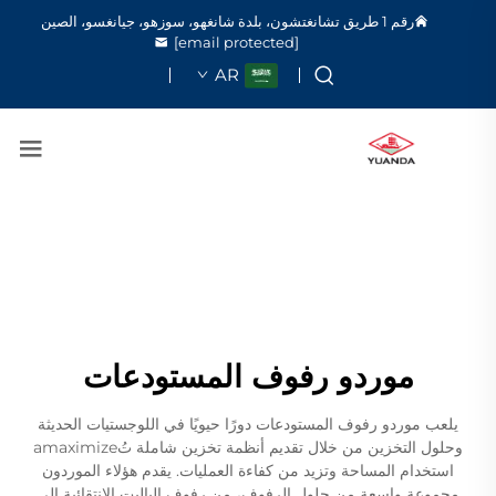
رقم 1 طريق تشانغتشون، بلدة شانغهو، سوزهو، جيانغسو، الصين
[email protected]
AR
موردو رفوف المستودعات
يلعب موردو رفوف المستودعات دورًا حيويًا في اللوجستيات الحديثة
وحلول التخزين من خلال تقديم أنظمة تخزين شاملة تُamaximize
استخدام المساحة وتزيد من كفاءة العمليات. يقدم هؤلاء الموردون
مجموعة واسعة من حلول الرفوف، من رفوف الباليت الانتقائية إلى