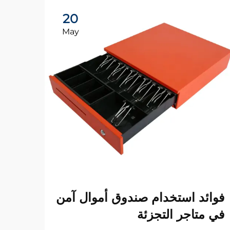
20
May
لماذ
فوائد استخدام صندوق أموال آمن
صندو
في متاجر التجزئة