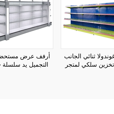
وندولا ثنائي الجانب
أرفف عرض مستحض
خزين سلكي لمتجر
ال
ة YD-S002A
S004B