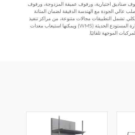
 رفوف صناديق اختيارية، ورفوف عميقة المزدوجة، ورفوف
لب عالي الجودة مع الهندسة الدقيقة لضمان المتانة
 الكلي. تشمل التطبيقات مجالات متنوعة، من مراكز تنفيذ
البيع بالتجزئة والتجارة الإلكترونية إلى المرافق الصناعية ومستودعات التخزين البارد. تتكامل هذه الأنظمة بسلاسة مع أنظمة إدارة المستودع الحديثة (WMS) ويمكنها استيعاب معدات
كبات الموجهة تلقائيًا.