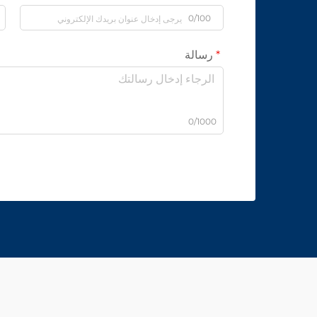
0/100
رسالة
0/1000