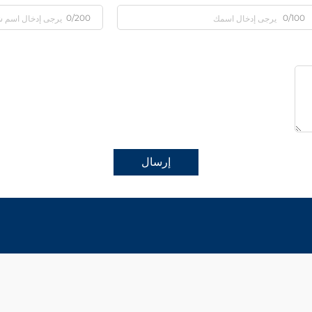
0/200
0/100
إرسال