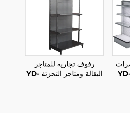
رات
رفوف تجارية للمتاجر
تجميل يد سلسلة YD-
البقالة ومتاجر التجزئة YD-
S009