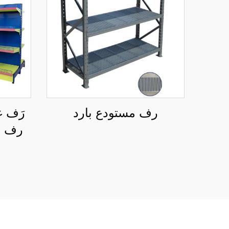
رف مستودع بارد
رَف غ
رف ت
التجزئ