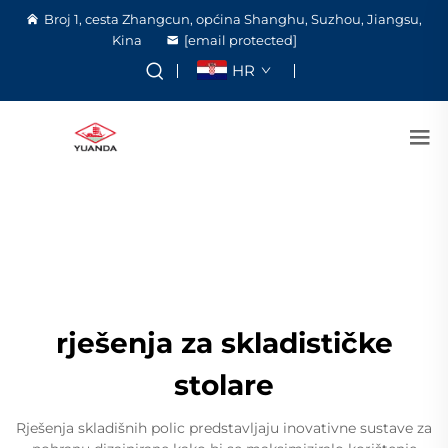
Broj 1, cesta Zhangcun, općina Shanghu, Suzhou, Jiangsu,
Kina
[email protected]
HR
rješenja za skladističke
stolare
Rješenja skladišnih polic predstavljaju inovativne sustave za