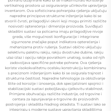
pohranu dizajnirane kako bi se maksimiziralo korištenje
vertikalnog prostora uz osiguravanje učinkovite upravljanja
inventarom. Ova sofisticirana pohranjska rješenja uključuju
napredne principove strukturne inženjerije kako bi se
stvorili čvrsti, prilagodljivi okviri koji mogu primiti različite
nosivosti opterećenja i dimenzije proizvoda. Suviđajući
skladišni sustavi sa policama imaju prilagodljive nivoje
greda, više mogućnosti konfiguracije i integrirane
sigurnosne značajke poput indikatora opterećenja i
mehanizama protiv rušenja. Sustavi obično uključuju
selektivnu paletnu rakiju, rakiju dvostruke dubine, rakiju
ulaz-izlaz i opciju rakije povratkom unatrag, svaka od njih
zadovoljava specifične potrebe pohrane. Ova rješenja
koriste visokokvalitetnu ocelsku konstrukciju kombiniranu
s preciznom inženjerijom kako bi se osigurala trajnost i
strukturna čestitost. Napredne tehnologije za obloživanje
štite od korozije i iznosenja, dok specijalizirani spojnici i
stabilizacijski sustavi poboljšavaju cjelkovitu stabilnost.
Primjene obuhvaćaju različite industrije, od trgovine i
centara za ispunjavanje e-trgovine do proizvodnih
postrojenja i skladišta hladnog skladista. Ti sustavi lako se
integriraju s moderne sustave upravljanja skladištima