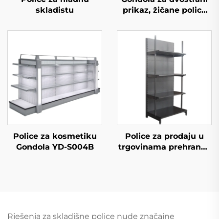
skladistu
prikaz, žičane police
za skladištenje za
maloprodajnu
trgovinu YD-S002A
Police za kosmetiku
Police za prodaju u
Gondola YD-S004B
trgovinama prehrane i
konvenijentnim
trgovinama YD-S009
Rješenja za skladišne police nude značajne