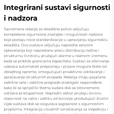
Integrirani sustavi sigurnosti
i nadzora
Savremena rešenja za skladišne police uključuju
kompleksne sigurnosne značajke i mogućnosti nadzora
koje postaju nove standardizacije u upravljanju sigurnošću
skladišta. Ova sustava uključuju napredne senzore
opterećenja koji neprestano praću distribuciju težine i
strukturnu čvrstoću, pružajući alarme u realnom vremenu
kada se približe granicama kapaciteta. Sustavi za otkrivanje
udaraca automatski prepoznaju i prijave moguće štete od
obradnog opreme, omogućujući proaktivno održavanje i
sprečavanje strukturnih propada. Rešenja imaju pojačane
zaštitne raile i zaštitne pregrade strategski raspoređene
kako bi se spriječilo štetna sudara dok se istovremeno
održava pristupačnost. Napredni oblozi pružaju izvrsnu
otpornost na vatra i zaštitu od korozije, produžujući životni
vijek sustava dok se osigurava saglasnost s sigurnosnim
propisima. Integracija vizualnih označavanja za inspekciju i