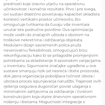
prednosti koje izravno utječu na operativnu
učinkovitost i konačne rezultate. Prvo i pre svega,
ovi sustavi drastično povećavaju kapacitet skladista
koristeći vertikalni prostor učinkovito, što
omogućuje tvrtkama da čuvaju više inventara
unutar iste područne površine. Ova optimizacija
može voditi do značajnih ušteda s obzirom na
troškove nekretnina i održavanja objekata.
Modularni dizajn savremenih polica pruža
neverovatnu fleksibilnost, omogućujući brzu
rekonfiguraciju kako bi se prilagodile promjenjivim
potrebama za skladistenje ili sezonskim varijacijama
u inventaru. Sigurnosne značajke ugrađene u ove
sustave smanjuju rizik od nesreća i štete proizvoda,
dok jasna organizacija poboljšava točnost izbora i
ubrzava proces ispunjavanja narudžbi. Trajanost ovih
rješenja osigurava dugoročan povrat ulaganja s
minimalnim zahtjevima za održavanje i čvrstom
konstrukcijom koja otpire dnevnom operativnom
nošenju i štetama. Mogućnosti integracije s