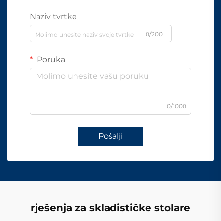
Naziv tvrtke
0/200
Poruka
0/1000
Pošalji
rješenja za skladističke stolare