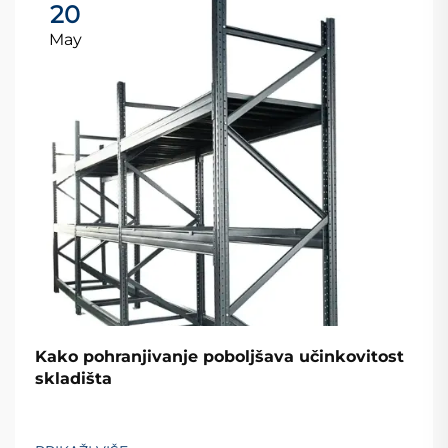
20
May
Kako pohranjivanje poboljšava učinkovitost
skladišta