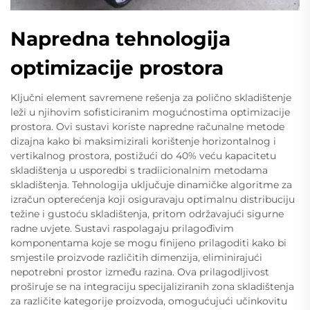
Napredna tehnologija
optimizacije prostora
Ključni element savremene rešenja za polično skladištenje
leži u njihovim sofisticiranim mogućnostima optimizacije
prostora. Ovi sustavi koriste napredne računalne metode
dizajna kako bi maksimizirali korištenje horizontalnog i
vertikalnog prostora, postižući do 40% veću kapacitetu
skladištenja u usporedbi s tradiicionalnim metodama
skladištenja. Tehnologija uključuje dinamičke algoritme za
izračun opterećenja koji osiguravaju optimalnu distribuciju
težine i gustoću skladištenja, pritom održavajući sigurne
radne uvjete. Sustavi raspolagaju prilagođivim
komponentama koje se mogu finijeno prilagoditi kako bi
smjestile proizvode različitih dimenzija, eliminirajući
nepotrebni prostor između razina. Ova prilagodljivost
proširuje se na integraciju specijaliziranih zona skladištenja
za različite kategorije proizvoda, omogućujući učinkovitu