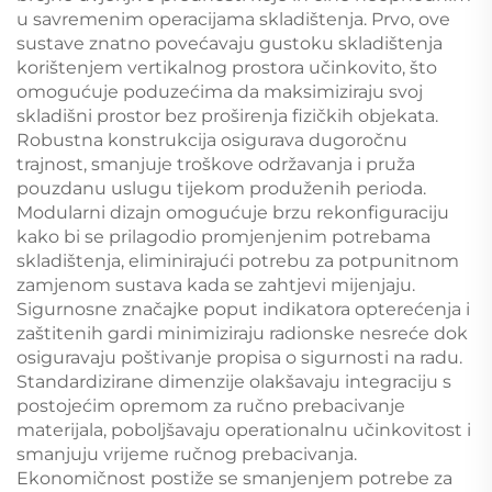
u savremenim operacijama skladištenja. Prvo, ove
sustave znatno povećavaju gustoku skladištenja
korištenjem vertikalnog prostora učinkovito, što
omogućuje poduzećima da maksimiziraju svoj
skladišni prostor bez proširenja fizičkih objekata.
Robustna konstrukcija osigurava dugoročnu
trajnost, smanjuje troškove održavanja i pruža
pouzdanu uslugu tijekom produženih perioda.
Modularni dizajn omogućuje brzu rekonfiguraciju
kako bi se prilagodio promjenjenim potrebama
skladištenja, eliminirajući potrebu za potpunitnom
zamjenom sustava kada se zahtjevi mijenjaju.
Sigurnosne značajke poput indikatora opterećenja i
zaštitenih gardi minimiziraju radionske nesreće dok
osiguravaju poštivanje propisa o sigurnosti na radu.
Standardizirane dimenzije olakšavaju integraciju s
postojećim opremom za ručno prebacivanje
materijala, poboljšavaju operationalnu učinkovitost i
smanjuju vrijeme ručnog prebacivanja.
Ekonomičnost postiže se smanjenjem potrebe za