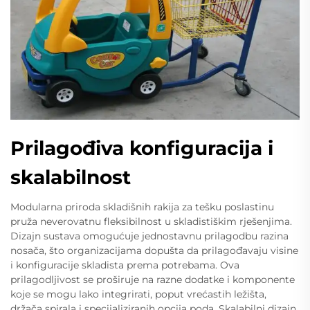
Prilagođiva konfiguracija i
skalabilnost
Modularna priroda skladišnih rakija za tešku poslastinu
pruža neverovatnu fleksibilnost u skladistiškim rješenjima.
Dizajn sustava omogućuje jednostavnu prilagodbu razina
nosača, što organizacijama dopušta da prilagođavaju visine
i konfiguracije skladista prema potrebama. Ova
prilagodljivost se proširuje na razne dodatke i komponente
koje se mogu lako integrirati, poput vrećastih ležišta,
držača spirala i specijaliziranih opcija poda. Skalabilni dizajn