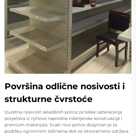
Površina odlične nosivosti i
strukturne čvrstoće
Izuzetna nosivost skladišnih polica za teške opterećenja
potječeva iz njihove napredne inženjerske konstrukcije i
premium materijala. Svaki nivo police dizajniran je za
podršku ogromnim težinama dok se istovremeno održava