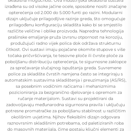
skladišna mogućnost. Ova industrijska skladišna sustava
izrađena su od visoke jačine ocele, sposobne nositi značajne
opterećenja od 2.000 do 5.000 funti po razini. Modularni
dizajn uključuje prilagodljive razinje greda, što omogućuje
prilagođenu konfiguraciju skladišta kako bi se smjestilo
različite veličine i oblike proizvoda. Napredna tehnologija
prašinske emaljanje pruža izvrsnu otpornost na koroziju,
produžujući radno vijek polica dok održava strukturnu
čitkost. Ovi sustavi imaju pojačane okomite stupove s više
točaka pričvršćivanja, te tesovne ploče ili čvrste ploče za
poboljšanu distribuciju opterećenja, te sigurnosne zaklopce
za sprečavanje slučajnog ispuštanja greda. Suvremene
police za skladište čvrstih namjena često se integriraju s
automatskim sustavima skladištenja i preuzimanja (AS/RS),
sa posebnim vodičnim račicama i mehanizmima
pozicioniranja za bezgranično djelovanje s opremom za
ručanje materijalom. Sustavi su projektirani da
zadovoljavaju međunarodna sigurnosna pravila i uključuju
potresne promatračke za poboljšanu stabilnost u različitim
okolišnim uvjetima. Njihov fleksibilni dizajn odgovara
raznovrsnim skladišnim potrebama, od paletiziranih roba
do masovnih materijala, čime postaju ključni elementi za