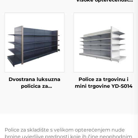
(YD-S026)
Dvostrana luksuzna
Police za trgovinu i
policica za
mini trgovine YD-S014
supermarket YD-S035
Police za skladište s velikom opterećenjem nude
brojne uvjerljive prednosti koje ih čine neophodnim