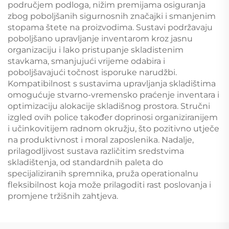
područjem podloga, nižim premijama osiguranja
zbog poboljšanih sigurnosnih značajki i smanjenim
stopama štete na proizvodima. Sustavi podržavaju
poboljšano upravljanje inventarom kroz jasnu
organizaciju i lako pristupanje skladistenim
stavkama, smanjujući vrijeme odabira i
poboljšavajući točnost isporuke narudžbi.
Kompatibilnost s sustavima upravljanja skladištima
omogućuje stvarno-vremensko praćenje inventara i
optimizaciju alokacije skladišnog prostora. Stručni
izgled ovih police također doprinosi organiziranijem
i učinkovitijem radnom okružju, što pozitivno utječe
na produktivnost i moral zaposlenika. Nadalje,
prilagodljivost sustava različitim sredstvima
skladištenja, od standardnih paleta do
specijaliziranih spremnika, pruža operationalnu
fleksibilnost koja može prilagoditi rast poslovanja i
promjene tržišnih zahtjeva.