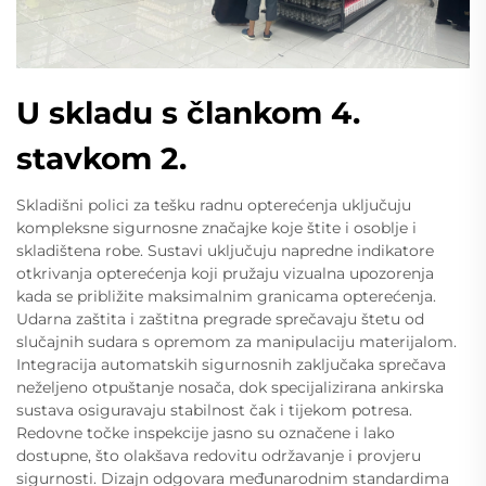
U skladu s člankom 4.
stavkom 2.
Skladišni polici za tešku radnu opterećenja uključuju
kompleksne sigurnosne značajke koje štite i osoblje i
skladištena robe. Sustavi uključuju napredne indikatore
otkrivanja opterećenja koji pružaju vizualna upozorenja
kada se približite maksimalnim granicama opterećenja.
Udarna zaštita i zaštitna pregrade sprečavaju štetu od
slučajnih sudara s opremom za manipulaciju materijalom.
Integracija automatskih sigurnosnih zaključaka sprečava
neželjeno otpuštanje nosača, dok specijalizirana ankirska
sustava osiguravaju stabilnost čak i tijekom potresa.
Redovne točke inspekcije jasno su označene i lako
dostupne, što olakšava redovitu održavanje i provjeru
sigurnosti. Dizajn odgovara međunarodnim standardima