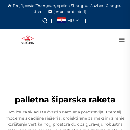
Broj 1, cesta Zhangcun, općina Shanghu, Suzhou, Jiangsu,
Kina
[email protected]
HR
palletna šiparska raketa
Polica za skladište čvrstih namjena predstavljaju temelj
moderne skladišne rješenja, projektirane za maksimiziranje
korištenja vertikalnog prostora dok osiguravaju robustna