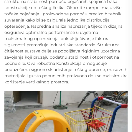
strukturna stabilnost pomoću pojačanih spojnica traka i
konstrukcije od teškog čelika. Okomite rampe imaju više
točaka pojačanja i proizvode se pomoću preciznih tehnik
suvarenja kako bi se osigurala jednolika distribucija
opterećenja. Napredna analiza naprezanja tijekom dizajna
osigurava optimalno performanse u uvjetima
maksimalnog opterećenja, dok uključivanje faktora
sigurnosti premašuje industrijske standarde. Strukturna
čitljenost sustava dalje se poboljšava rigidnim uzorcima
zavojanja koji pružaju dodatnu stabilnost i otpornost na
bočne sile. Ova robustna konstrukcija omogućuje
poduzećima sigurno skladistenje teškog opreme, masovnih
materijala i gusto popunjenih proizvoda dok se maksimizira
korištenje vertikalnog prostora.