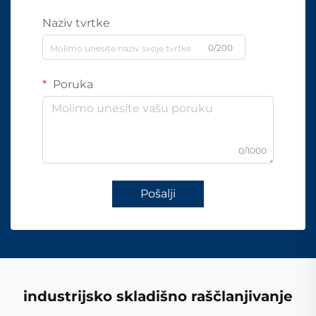
Naziv tvrtke
0/200
Poruka
0/1000
Pošalji
industrijsko skladišno raščlanjivanje