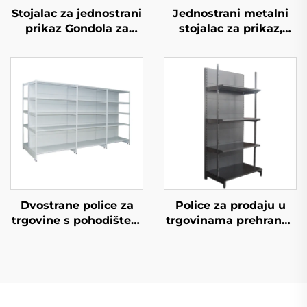
Stojalac za jednostrani
Jednostrani metalni
prikaz Gondola za
stojalac za prikaz,
trgovinske stolove YD-
police za prikaz u
S002
trgovini s jastrogom
na prodaju YD-S003
Dvostrane police za
Police za prodaju u
trgovine s pohodištem
trgovinama prehrane i
u Južnoj Americi YD-
konvenijentnim
S008A
trgovinama YD-S009