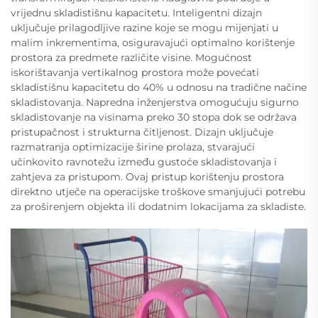
vrijednu skladistišnu kapacitetu. Inteligentni dizajn
uključuje prilagodljive razine koje se mogu mijenjati u
malim inkrementima, osiguravajući optimalno korištenje
prostora za predmete različite visine. Mogućnost
iskorištavanja vertikalnog prostora može povećati
skladistišnu kapacitetu do 40% u odnosu na tradične načine
skladistovanja. Napredna inženjerstva omogućuju sigurno
skladistovanje na visinama preko 30 stopa dok se održava
pristupačnost i strukturna čitljenost. Dizajn uključuje
razmatranja optimizacije širine prolaza, stvarajući
učinkovito ravnotežu između gustoće skladistovanja i
zahtjeva za pristupom. Ovaj pristup korištenju prostora
direktno utječe na operacijske troškove smanjujući potrebu
za proširenjem objekta ili dodatnim lokacijama za skladiste.