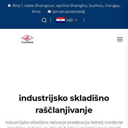
Broj 1, cesta Zhangcun, općina Shanghu, Suzhou, Jiangsu,
Kina
[email protected]
HR
industrijsko skladišno
raščlanjivanje
Industrijsko skladišno račvanje predstavlja temelj moderne