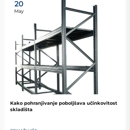
20
May
Kako pohranjivanje poboljšava učinkovitost
skladišta