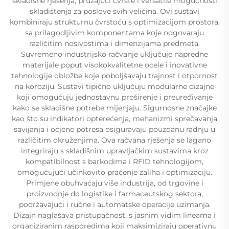
skladišne rješenja, pružajući čvrste i versatile mogućnosti
skladištenja za poslove svih veličina. Ovi sustavi
kombiniraju strukturnu čvrstoću s optimizacijom prostora,
sa prilagodljivim komponentama koje odgovaraju
različitim nosivostima i dimenzijama predmeta.
Suvremeno industrijsko račvanje uključuje napredne
materijale poput visokokvalitetne ocele i inovativne
tehnologije obložbe koje poboljšavaju trajnost i otpornost
na koroziju. Sustavi tipično uključuju modularne dizajne
koji omogućuju jednostavnu proširenje i preuređivanje
kako se skladišne potrebe mijenjaju. Sigurnosne značajke
kao što su indikatori opterećenja, mehanizmi sprečavanja
savijanja i ocjene potresa osiguravaju pouzdanu radnju u
različitim okruženjima. Ova račvana rješenja se lagano
integriraju s skladišnim upravljačkim sustavima kroz
kompatibilnost s barkodima i RFID tehnologijom,
omogućujući učinkovito praćenje zaliha i optimizaciju.
Primjene obuhvaćaju više industrija, od trgovine i
proizvodnje do logistike i farmaceutskog sektora,
podržavajući i ručne i automatske operacije uzimanja.
Dizajn naglašava pristupačnost, s jasnim vidim lineama i
organiziranim rasporedima koji maksimiziraju operativnu