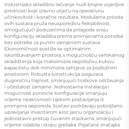
Industrijsko skladišno račvanje nudi brojne uvjerljive
prednosti koje izravno utječu na operativnu
učinkovitost i konačne rezultate. Modularna priroda
ovih sustava pruža neusporedivu fleksibilnost,
omogućujući poduzećima da prilagode svoju
konfiguraciju skladišta prema promjenama potreba
bez potrebe za punim zamjenom sustava.
Ekonomičnost postiže se optimalnim
iskorištavanjem prostora, s mogućnošću vertikalnog
skladištenja koja maksimizira raspoloživu kubnu
kapacitetu dok minimizira zahtjeve za podložnim
prostorom. Robusta konstrukcija osigurava
dugoročnu trajnost, smanjujući troškove održavanja
i učestalost zamjene. Jednostavna instalacija i
mogućnost ponovne konfiguracije smanjuju
vrijeme neaktivnosti tijekom postavljanja ili
promjena rasporeda. Sustavi podržavaju poboljšano
upravljanje inventarom kroz jasnu organizaciju i
jednostavni pristup čuvanim stavkama, smanjujući
vrijeme odabira i stopu grešaka. Pojačane značajke