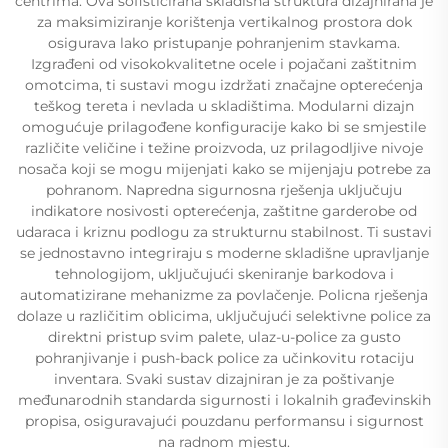
centrima. Ova sofisticirana skladišna struktura dizajnirana je
za maksimiziranje korištenja vertikalnog prostora dok
osigurava lako pristupanje pohranjenim stavkama.
Izgrađeni od visokokvalitetne ocele i pojačani zaštitnim
omotcima, ti sustavi mogu izdržati značajne opterećenja
teškog tereta i nevlada u skladištima. Modularni dizajn
omogućuje prilagođene konfiguracije kako bi se smjestile
različite veličine i težine proizvoda, uz prilagodljive nivoje
nosača koji se mogu mijenjati kako se mijenjaju potrebe za
pohranom. Napredna sigurnosna rješenja uključuju
indikatore nosivosti opterećenja, zaštitne garderobe od
udaraca i kriznu podlogu za strukturnu stabilnost. Ti sustavi
se jednostavno integriraju s moderne skladišne upravljanje
tehnologijom, uključujući skeniranje barkodova i
automatizirane mehanizme za povlačenje. Policna rješenja
dolaze u različitim oblicima, uključujući selektivne police za
direktni pristup svim palete, ulaz-u-police za gusto
pohranjivanje i push-back police za učinkovitu rotaciju
inventara. Svaki sustav dizajniran je za poštivanje
međunarodnih standarda sigurnosti i lokalnih građevinskih
propisa, osiguravajući pouzdanu performansu i sigurnost
na radnom mjestu.