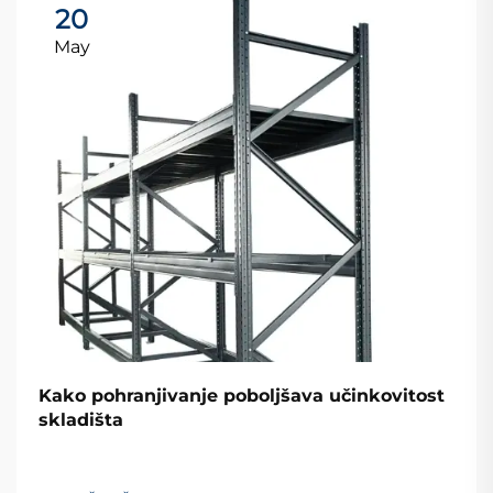
20
May
Kako pohranjivanje poboljšava učinkovitost
skladišta