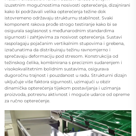
izuzetnim mogućnostima nosivosti opterećenja, dizajnirani
kako bi podržavali velika opterećenja težine dok
istovremeno održavaju strukturnu stabilnost. Svaki
komponent rakova prođe strogo testiranje kako bi se
osigurala saglasnost s međunarodnim standardima
sigurnosti i zahtjevima za nosivost opterećenja. Sustavi
raspolagaju pojačanim vertikalnim stupovima i grebena,
izračunatima da distribuiraju težinu ravnomjerno i
sprečavaju deformaciju pod stresom. Konstrukcija od
težinskog čelika, kombinirana s preciznim sudarenjem i
visokokvalitetnim bolidnim sustavima, osigurava
dugoročnu trajnost i pouzdanost u radu. Strukturni dizajn
uključuje više faktora sigurnosti, uzimajući u obzir
dinamička opterećenja tijekom postavljanja i uzimanja
proizvoda, potresnu aktivnost i moguće udarce od opreme
za ručno opterećenje.