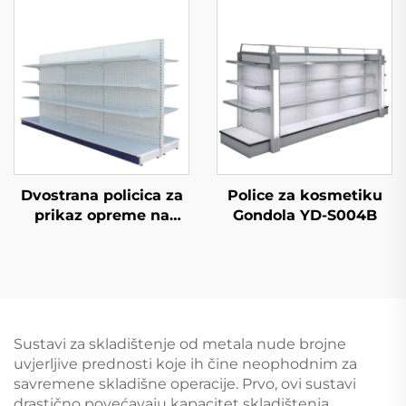
maloprodajnu
trgovinu YD-S002A
Dvostrana policica za
Police za kosmetiku
prikaz opreme na
Gondola YD-S004B
prodaju YD-S003A
Sustavi za skladištenje od metala nude brojne
uvjerljive prednosti koje ih čine neophodnim za
savremene skladišne operacije. Prvo, ovi sustavi
drastično povećavaju kapacitet skladištenja