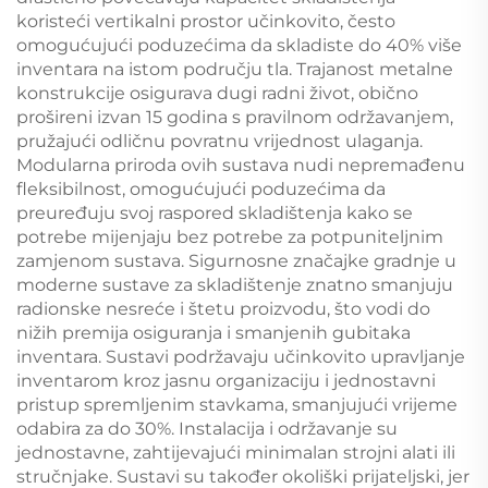
koristeći vertikalni prostor učinkovito, često
omogućujući poduzećima da skladiste do 40% više
inventara na istom području tla. Trajanost metalne
konstrukcije osigurava dugi radni život, obično
prošireni izvan 15 godina s pravilnom održavanjem,
pružajući odličnu povratnu vrijednost ulaganja.
Modularna priroda ovih sustava nudi nepremađenu
fleksibilnost, omogućujući poduzećima da
preuređuju svoj raspored skladištenja kako se
potrebe mijenjaju bez potrebe za potpuniteljnim
zamjenom sustava. Sigurnosne značajke gradnje u
moderne sustave za skladištenje znatno smanjuju
radionske nesreće i štetu proizvodu, što vodi do
nižih premija osiguranja i smanjenih gubitaka
inventara. Sustavi podržavaju učinkovito upravljanje
inventarom kroz jasnu organizaciju i jednostavni
pristup spremljenim stavkama, smanjujući vrijeme
odabira za do 30%. Instalacija i održavanje su
jednostavne, zahtijevajući minimalan strojni alati ili
stručnjake. Sustavi su također okoliški prijateljski, jer