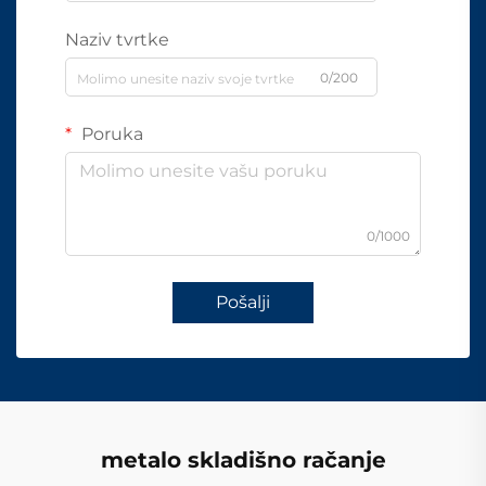
Naziv tvrtke
0/200
Poruka
0/1000
Pošalji
metalo skladišno račanje