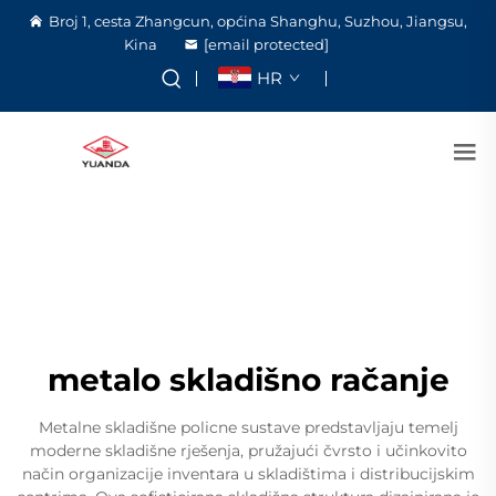
Broj 1, cesta Zhangcun, općina Shanghu, Suzhou, Jiangsu,
Kina
[email protected]
HR
metalo skladišno račanje
Metalne skladišne policne sustave predstavljaju temelj
moderne skladišne rješenja, pružajući čvrsto i učinkovito
način organizacije inventara u skladištima i distribucijskim