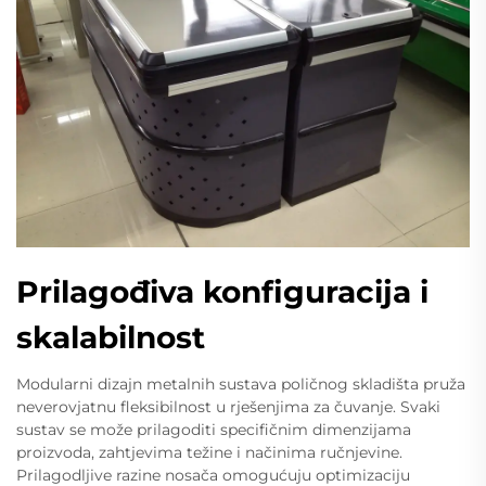
Prilagođiva konfiguracija i
skalabilnost
Modularni dizajn metalnih sustava poličnog skladišta pruža
neverovjatnu fleksibilnost u rješenjima za čuvanje. Svaki
sustav se može prilagoditi specifičnim dimenzijama
proizvoda, zahtjevima težine i načinima ručnjevine.
Prilagodljive razine nosača omogućuju optimizaciju