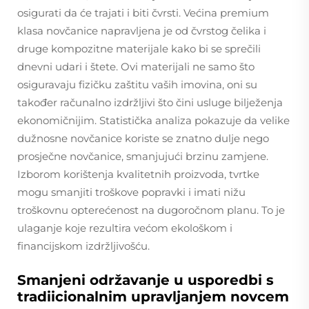
osigurati da će trajati i biti čvrsti. Većina premium
klasa novčanice napravljena je od čvrstog čelika i
druge kompozitne materijale kako bi se sprečili
dnevni udari i štete. Ovi materijali ne samo što
osiguravaju fizičku zaštitu vaših imovina, oni su
također računalno izdržljivi što čini usluge bilježenja
ekonomičnijim. Statistička analiza pokazuje da velike
dužnosne novčanice koriste se znatno dulje nego
prosječne novčanice, smanjujući brzinu zamjene.
Izborom korištenja kvalitetnih proizvoda, tvrtke
mogu smanjiti troškove popravki i imati nižu
troškovnu opterećenost na dugoročnom planu. To je
ulaganje koje rezultira većom ekološkom i
financijskom izdržljivošću.
Smanjeni održavanje u usporedbi s
tradiicionalnim upravljanjem novcem