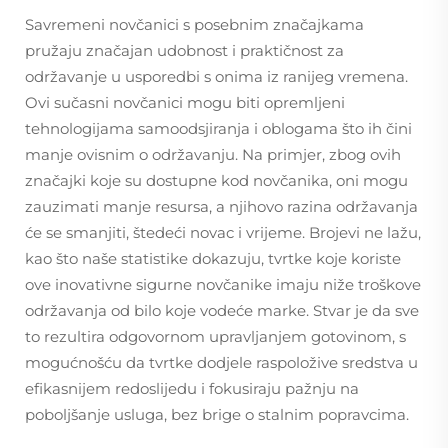
Savremeni novčanici s posebnim značajkama
pružaju značajan udobnost i praktičnost za
održavanje u usporedbi s onima iz ranijeg vremena.
Ovi sučasni novčanici mogu biti opremljeni
tehnologijama samoodsjiranja i oblogama što ih čini
manje ovisnim o održavanju. Na primjer, zbog ovih
značajki koje su dostupne kod novčanika, oni mogu
zauzimati manje resursa, a njihovo razina održavanja
će se smanjiti, štedeći novac i vrijeme. Brojevi ne lažu,
kao što naše statistike dokazuju, tvrtke koje koriste
ove inovativne sigurne novčanike imaju niže troškove
održavanja od bilo koje vodeće marke. Stvar je da sve
to rezultira odgovornom upravljanjem gotovinom, s
mogućnošću da tvrtke dodjele raspoložive sredstva u
efikasnijem redoslijedu i fokusiraju pažnju na
poboljšanje usluga, bez brige o stalnim popravcima.