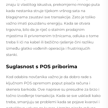
znaju iz vlastitog iskustva, prekomjerno mnogo puta
kada nestanka struje tijekom vršnog sata na
blagajnama zaustavi sve transakcije. Zato je toliko
važno imati pouzdanu energiju. Kada se otvara
trgovina, bilo da je riječ o stalnim prodajnim
mjestima ili privremenim tržnicama, odluka o tome
treba li ići na kabel ili bežično rješenje čini razliku
između glatko vođenih operacija i frustrirajućih
stanki.
Suglasnost s POS priborima
Kod odabira novčanika važno je da dobro rade s
ključnom POS opremom poput pisača računa i
skenera barkoda. Ove naprave su presudne za brzo i
točno izvođenje transakcija. Kada se sve uskladi kako
treba, smanjuju se problemi kada se pojave kvarovi i