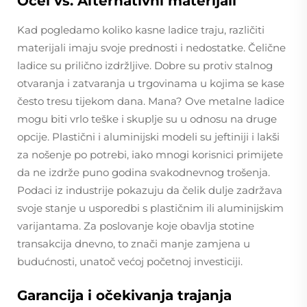
Ocel vs. Alternativni materijali
Kad pogledamo koliko kasne ladice traju, različiti
materijali imaju svoje prednosti i nedostatke. Čelične
ladice su prilično izdržljive. Dobre su protiv stalnog
otvaranja i zatvaranja u trgovinama u kojima se kase
često tresu tijekom dana. Mana? Ove metalne ladice
mogu biti vrlo teške i skuplje su u odnosu na druge
opcije. Plastični i aluminijski modeli su jeftiniji i lakši
za nošenje po potrebi, iako mnogi korisnici primijete
da ne izdrže puno godina svakodnevnog trošenja.
Podaci iz industrije pokazuju da čelik dulje zadržava
svoje stanje u usporedbi s plastičnim ili aluminijskim
varijantama. Za poslovanje koje obavlja stotine
transakcija dnevno, to znači manje zamjena u
budućnosti, unatoč većoj početnoj investiciji.
Garancija i očekivanja trajanja