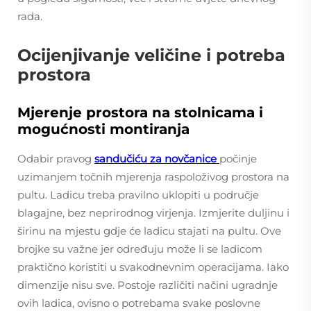
rada.
Ocijenjivanje veličine i potreba
prostora
Mjerenje prostora na stolnicama i
mogućnosti montiranja
Odabir pravog
sandučiću za novčanice
počinje
uzimanjem točnih mjerenja raspoloživog prostora na
pultu. Ladicu treba pravilno uklopiti u područje
blagajne, bez neprirodnog virjenja. Izmjerite duljinu i
širinu na mjestu gdje će ladicu stajati na pultu. Ove
brojke su važne jer određuju može li se ladicom
praktično koristiti u svakodnevnim operacijama. Iako
dimenzije nisu sve. Postoje različiti načini ugradnje
ovih ladica, ovisno o potrebama svake poslovne