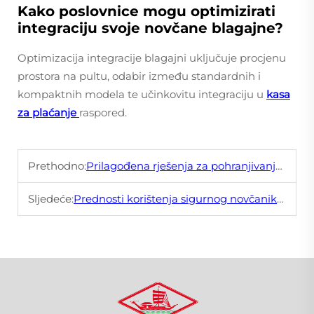
Kako poslovnice mogu optimizirati
integraciju svoje novčane blagajne?
Optimizacija integracije blagajni uključuje procjenu
prostora na pultu, odabir između standardnih i
kompaktnih modela te učinkovitu integraciju u
kasa
za plaćanje
raspored.
Prethodno:
Prilagođena rješenja za pohranjivanje za jedinstvene potrebe skladištenja
Sljedeće:
Prednosti korištenja sigurnog novčanika u maloprodajnim trgovinama