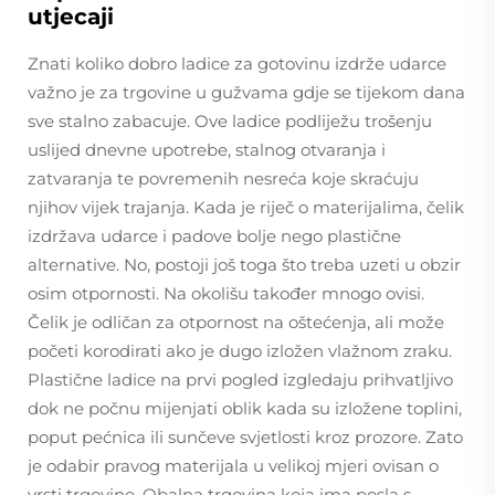
utjecaji
Znati koliko dobro ladice za gotovinu izdrže udarce
važno je za trgovine u gužvama gdje se tijekom dana
sve stalno zabacuje. Ove ladice podliježu trošenju
uslijed dnevne upotrebe, stalnog otvaranja i
zatvaranja te povremenih nesreća koje skraćuju
njihov vijek trajanja. Kada je riječ o materijalima, čelik
izdržava udarce i padove bolje nego plastične
alternative. No, postoji još toga što treba uzeti u obzir
osim otpornosti. Na okolišu također mnogo ovisi.
Čelik je odličan za otpornost na oštećenja, ali može
početi korodirati ako je dugo izložen vlažnom zraku.
Plastične ladice na prvi pogled izgledaju prihvatljivo
dok ne počnu mijenjati oblik kada su izložene toplini,
poput pećnica ili sunčeve svjetlosti kroz prozore. Zato
je odabir pravog materijala u velikoj mjeri ovisan o
vrsti trgovine. Obalna trgovina koja ima posla s