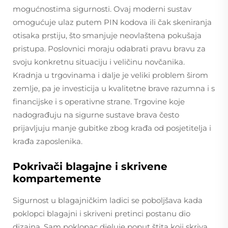
mogućnostima sigurnosti. Ovaj moderni sustav
omogućuje ulaz putem PIN kodova ili čak skeniranja
otisaka prstiju, što smanjuje neovlaštena pokušaja
pristupa. Poslovnici moraju odabrati pravu bravu za
svoju konkretnu situaciju i veličinu novčanika.
Kradnja u trgovinama i dalje je veliki problem širom
zemlje, pa je investicija u kvalitetne brave razumna i s
financijske i s operativne strane. Trgovine koje
nadograđuju na sigurne sustave brava često
prijavljuju manje gubitke zbog krađa od posjetitelja i
krađa zaposlenika.
Pokrivači blagajne i skrivene
kompartemente
Sigurnost u blagajničkim ladici se poboljšava kada
poklopci blagajni i skriveni pretinci postanu dio
dizajna. Sam poklopac djeluje poput štita koji skriva