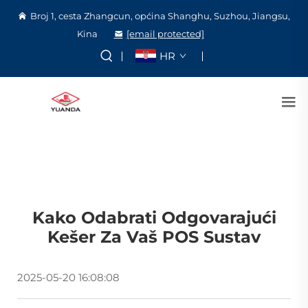
Broj 1, cesta Zhangcun, općina Shanghu, Suzhou, Jiangsu,
Kina
[email protected]
HR
Kako Odabrati Odgovarajući
Kešer Za Vaš POS Sustav
2025-05-20 16:08:08