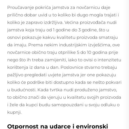
Proučavanje pokrića jamstva za novčarnicu daje
prilično dobar uvid u to koliko bi dugo mogla trajati i
koliko je zapravo izdržljiva. Većina proizvođača nudi
jamstva koja traju od 1 godine do 3 godine, što u
osnovi pokazuje kakvu kvalitetu proizvoda smatraju
da imaju. Prema nekim industrijskim izvješćima, ove
novčarnice obično traju otprilike 5 do 10 godina prije
nego što ih treba zamijeniti, iako to ovisi o intenzitetu
korištenja iz dana u dan. Poslovnice stvarno trebaju
pažljivo pregledati uvjete jamstva jer one pokazuju
koliko će podrške biti dostupno kada se nešto pokvari
u budućnosti. Kada tvrtka nudi produženo jamstvo,
to obično znači da vjeruju u kvalitetu svojih proizvoda
i žele da kupci budu samopouzdani u svoju odluku o
kupnji.
Otpornost na udarce i environski