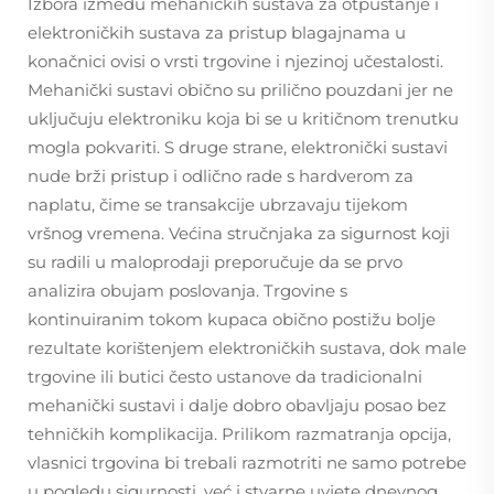
Izbora između mehaničkih sustava za otpuštanje i
elektroničkih sustava za pristup blagajnama u
konačnici ovisi o vrsti trgovine i njezinoj učestalosti.
Mehanički sustavi obično su prilično pouzdani jer ne
uključuju elektroniku koja bi se u kritičnom trenutku
mogla pokvariti. S druge strane, elektronički sustavi
nude brži pristup i odlično rade s hardverom za
naplatu, čime se transakcije ubrzavaju tijekom
vršnog vremena. Većina stručnjaka za sigurnost koji
su radili u maloprodaji preporučuje da se prvo
analizira obujam poslovanja. Trgovine s
kontinuiranim tokom kupaca obično postižu bolje
rezultate korištenjem elektroničkih sustava, dok male
trgovine ili butici često ustanove da tradicionalni
mehanički sustavi i dalje dobro obavljaju posao bez
tehničkih komplikacija. Prilikom razmatranja opcija,
vlasnici trgovina bi trebali razmotriti ne samo potrebe
u pogledu sigurnosti, već i stvarne uvjete dnevnog