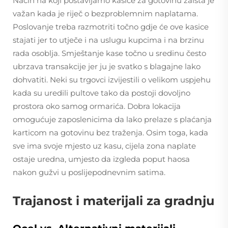
Način na koji postavljamo kasice za gotovinu zaista je
važan kada je riječ o bezproblemnim naplatama.
Poslovanje treba razmotriti točno gdje će ove kasice
stajati jer to utječe i na uslugu kupcima i na brzinu
rada osoblja. Smještanje kase točno u sredinu često
ubrzava transakcije jer ju je svatko s blagajne lako
dohvatiti. Neki su trgovci izvijestili o velikom uspjehu
kada su uredili pultove tako da postoji dovoljno
prostora oko samog ormarića. Dobra lokacija
omogućuje zaposlenicima da lako prelaze s plaćanja
karticom na gotovinu bez traženja. Osim toga, kada
sve ima svoje mjesto uz kasu, cijela zona naplate
ostaje uredna, umjesto da izgleda poput haosa
nakon gužvi u poslijepodnevnim satima.
Trajanost i materijali za gradnju