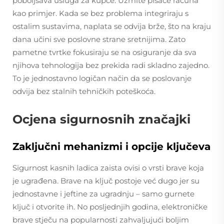
poboljšava usluga za kupce. Uzmite pisače računa
kao primjer. Kada se bez problema integriraju s
ostalim sustavima, naplata se odvija brže, što na kraju
dana učini sve poslovne strane sretnijima. Zato
pametne tvrtke fokusiraju se na osiguranje da sva
njihova tehnologija bez prekida radi skladno zajedno.
To je jednostavno logičan način da se poslovanje
odvija bez stalnih tehničkih poteškoća.
Ocjena sigurnosnih značajki
Zaključni mehanizmi i opcije ključeva
Sigurnost kasnih ladica zaista ovisi o vrsti brave koja
je ugrađena. Brave na ključ postoje već dugo jer su
jednostavne i jeftine za ugradnju – samo gurnete
ključ i otvorite ih. No posljednjih godina, elektroničke
brave stječu na popularnosti zahvaljujući boljim