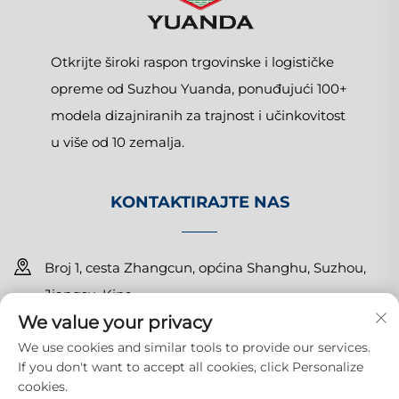
Otkrijte široki raspon trgovinske i logističke
opreme od Suzhou Yuanda, ponuđujući 100+
modela dizajniranih za trajnost i učinkovitost
u više od 10 zemalja.
KONTAKTIRAJTE NAS
Broj 1, cesta Zhangcun, općina Shanghu, Suzhou,
Jiangsu, Kina
We value your privacy
+86-15150179453
We use cookies and similar tools to provide our services.
If you don't want to accept all cookies, click Personalize
[email protected]
cookies.