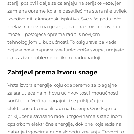
stariji poslovi i dalje se oslanjaju na serijske veze, jer
zamjena opreme koja je desetljećima stara nije uvijek
izvodiva niti ekonomski isplativa. Sve više poduzeća
prelazi na bežična rješenja, pa ima smisla provjeriti
može li postojeća oprema raditi s novijom
tehnologijom u budućnosti. To osigurava da kada
pojave nove naprave, sve funkcioniše skupa, umjesto
da izaziva probleme prilikom nadogradnji.
Zahtjevi prema izvoru snage
Vrsta izvora energije koju odaberemo za blagajne
zaista utječe na njihovu učinkovitost i mogućnosti
korištenja. Većina blagajni ili se priključuje u
električne utičnice ili radi na baterije. One koje su
priključene savršeno rade u trgovinama s stabilnom
opskrbom električne energije, dok one koje rade na
baterije trgovcima nude slobodu kretanja. Trgovci to