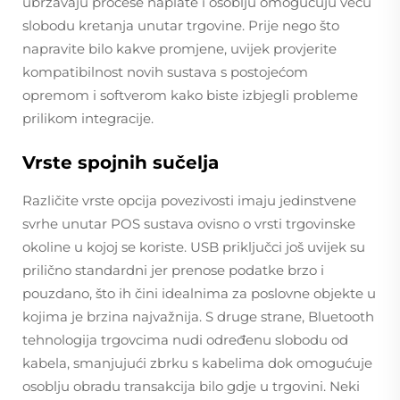
ubrzavaju procese naplate i osoblju omogućuju veću
slobodu kretanja unutar trgovine. Prije nego što
napravite bilo kakve promjene, uvijek provjerite
kompatibilnost novih sustava s postojećom
opremom i softverom kako biste izbjegli probleme
prilikom integracije.
Vrste spojnih sučelja
Različite vrste opcija povezivosti imaju jedinstvene
svrhe unutar POS sustava ovisno o vrsti trgovinske
okoline u kojoj se koriste. USB priključci još uvijek su
prilično standardni jer prenose podatke brzo i
pouzdano, što ih čini idealnima za poslovne objekte u
kojima je brzina najvažnija. S druge strane, Bluetooth
tehnologija trgovcima nudi određenu slobodu od
kabela, smanjujući zbrku s kabelima dok omogućuje
osoblju obradu transakcija bilo gdje u trgovini. Neki