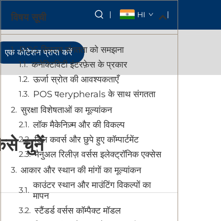
HI
विषय सूची
POS सिस्टम संगतता को समझना
एक कोटेशन प्राप्त करें
कनेक्टिविटी इंटरफ़ेस के प्रकार
ऊर्जा स्रोत की आवश्यकताएँ
POS पerypherals के साथ संगतता
सुरक्षा विशेषताओं का मूल्यांकन
लॉक मैकेनिज़्म और की विकल्प
े चुनें
टिल कवर्स और छुपे हुए कॉम्पार्टमेंट
मैनुअल रिलीज़ वर्सस इलेक्ट्रॉनिक एक्सेस
आकार और स्थान की मांगों का मूल्यांकन
काउंटर स्थान और माउंटिंग विकल्पों का
मापन
स्टैंडर्ड वर्सस कॉम्पैक्ट मॉडल