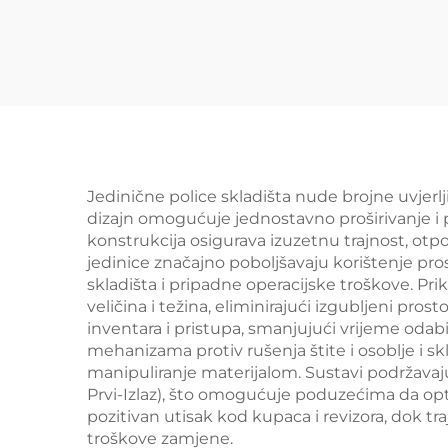
za 
m
trg
Jedinične police skladišta nude brojne uvjer
dizajn omogućuje jednostavno proširivanje i
konstrukcija osigurava izuzetnu trajnost, otp
jedinice značajno poboljšavaju korištenje pr
skladišta i pripadne operacijske troškove. P
veličina i težina, eliminirajući izgubljeni pro
inventara i pristupa, smanjujući vrijeme odab
mehanizama protiv rušenja štite i osoblje i 
manipuliranje materijalom. Sustavi podržavaju 
Prvi-Izlaz), što omogućuje poduzećima da optim
pozitivan utisak kod kupaca i revizora, dok tr
troškove zamjene.