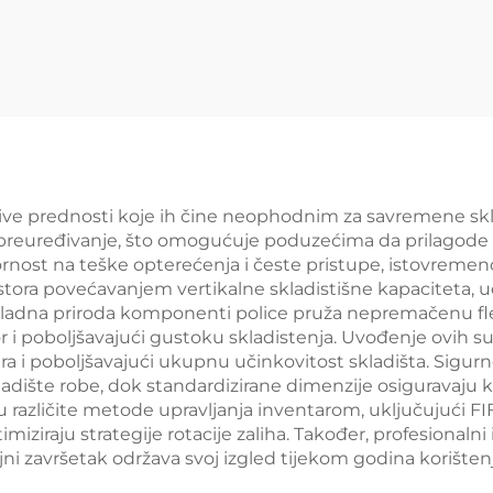
skladištenje za
prodaju YD-S0
aloprodajnu
ovinu YD-S002A
ljive prednosti koje ih čine neophodnim za savremene skl
 preuređivanje, što omogućuje poduzećima da prilagode s
ornost na teške opterećenja i česte pristupe, istovremen
ostora povećavanjem vertikalne skladistišne kapaciteta, 
rikladna priroda komponenti police pruža nepremačenu fle
stor i poboljšavajući gustoku skladistenja. Uvođenje ovih 
ira i poboljšavajući ukupnu učinkovitost skladišta. Sigu
skladište robe, dok standardizirane dimenzije osigurava
različite metode upravljanja inventarom, uključujući FIFO 
iziraju strategije rotacije zaliha. Također, profesionalni 
ajni završetak održava svoj izgled tijekom godina korišten