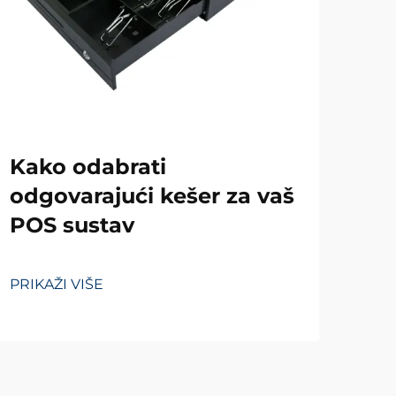
Za
Kako odabrati
im
odgovarajući kešer za vaš
POS sustav
PRIK
PRIKAŽI VIŠE