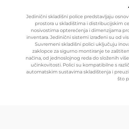
Jedinični skladišni police predstavljaju osno
prostora u skladištima i distribucijskim c
nosivostima opterećenja i dimenzijama pro
inventara. Jedinični sistemi izrađeni su od v
Suvremeni skladišni polici uključuju ino
zaklopce za sigurno montiranje te zaštiten
načina, od jednoslojnog reda do složenih viš
učinkovitosti. Polici su kompatibilne s raz
automatskim sustavima skladištenja i preuzim
što p