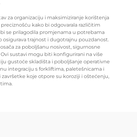
e
av za organizaciju i maksimiziranje korištenja
s preciznošću kako bi odgovarala različitim
o bi se prilagodila promjenama u potrebama
to osigurava trajnost i dugotrajnu pouzdanost.
nosača za poboljšanu nosivost, sigurnosne
Ovi sustavi mogu biti konfigurirani na više
ju gustoće skladišta i poboljšanje operativne
u integraciju s forkliftima, paletešnicama i
avršetke koje otpore su koroziji i oštećenju,
etima.