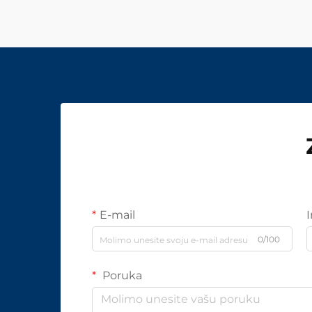
E-mail
0/100
Poruka