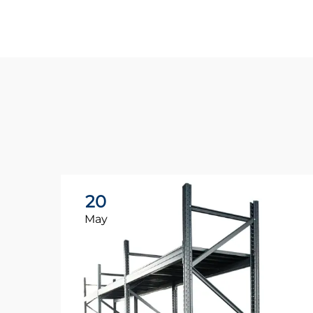
20
May