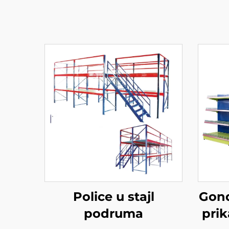
Police u stajl
Gond
podruma
prik