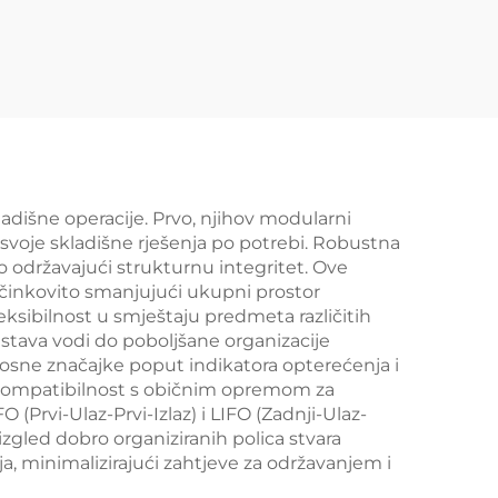
03A
jedne strane policice
za supermarket YD-
S008
adišne operacije. Prvo, njihov modularni
voje skladišne rješenja po potrebi. Robustna
o održavajući strukturnu integritet. Ove
učinkovito smanjujući ukupni prostor
ksibilnost u smještaju predmeta različitih
sustava vodi do poboljšane organizacije
rnosne značajke poput indikatora opterećenja i
ju kompatibilnost s običnim opremom za
(Prvi-Ulaz-Prvi-Izlaz) i LIFO (Zadnji-Ulaz-
izgled dobro organiziranih polica stvara
ja, minimalizirajući zahtjeve za održavanjem i