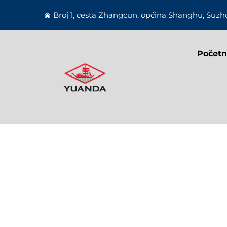
Broj 1, cesta Zhangcun, općina Shanghu, Suzho
Početn