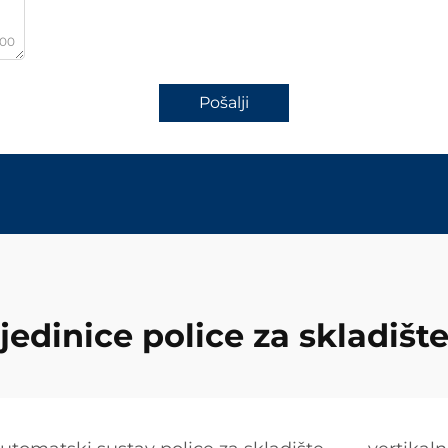
000
Pošalji
jedinice police za skladišt