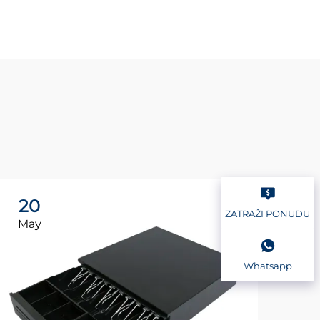
20
2
ZATRAŽI PONUDU
May
Ma
Whatsapp