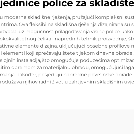
jedinice police za skladišt
vu moderne skladišne rješenja, pružajući kompleksni sust
entrima. Ova fleksibilna skladišna rješenja dizajnirana su 
izvoda, uz mogućnost prilagođavanja visine police kak
isokokvalitetnog čelika i naprednih tehnik proizvodnje, š
vativne elemente dizajna, uključujući posebne profilove 
i elementi koji sprečavaju štete tijekom dnevne obrade. 
eslojnih instalacija, što omogućuje poduzećima optimizaci
ličitim opremom za materijalnu obradu, omogućujući lagan
anja. Također, posjeduju napredne površinske obrade i z
rodužava njihov radni život u zahtjevnim skladišnim uvj