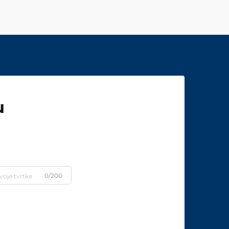
u
0/200