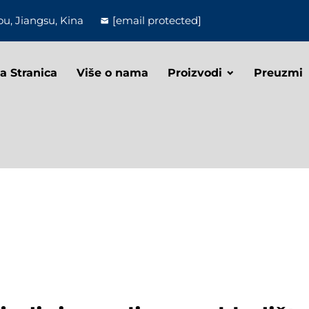
u, Jiangsu, Kina
[email protected]
a Stranica
Više o nama
Proizvodi
Preuzmi