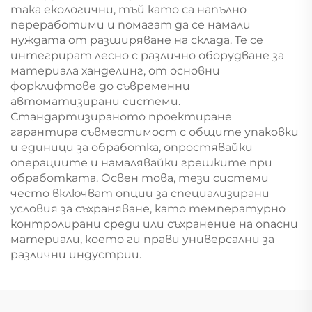
така екологични, тъй като са напълно
переработими и помагат да се намали
нуждата от разширяване на склада. Те се
интегрират лесно с различно оборудване за
материала ханделинг, от основни
форклифтове до съвременни
автоматизирани системи.
Стандартизираното проектиране
гарантира съвместимост с общите упаковки
и единици за обработка, опростявайки
операциите и намалявайки грешките при
обработката. Освен това, тези системи
често включват опции за специализирани
условия за съхраняване, като температурно
контролирани среди или съхранение на опасни
материали, което ги прави универсални за
различни индустрии.