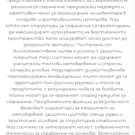
представляват ключов елемент на съвременните
решения за съхранение, предлагайки надежден и
ефективен начин за организиране на инвентара в
складове и дистрибуционни центрове. Тези
sofisticirani структури за съхранение са проектирани
да максимизират използването на вертикалното
пространство, като осигуряват лесен достъп до
запазените артикули. Построени от
висококачествена оцinkа и усилени с защитни
покрития, тези системи могат да издържат
значителни теглови натоварвания и стресни
складски условия. Модуларният дизайн позволява
персонализирани конфигурации, които могат да се
адаптират към различни размери и тегла на
продуктите, с регулируеми нивела на бомбите,
които могат да се променят според нуждите за
съхранение. Продвинатите функции за безопасност
включват индикатори за капацитет на
натоварване, защитни щитове срещу удари и
кръстосано усилване за структурна стабилност.
Тези системи се интегрират лесно с съвременните
технологии за управление на складове, включително