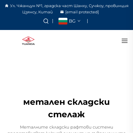
Ул. Чжанцун №1, градска част Шанху, Сучжоу, провинция
Цзянсу, Китай
[email protected]
BG
метален складски
стелаж
Металните складски рафтови системи