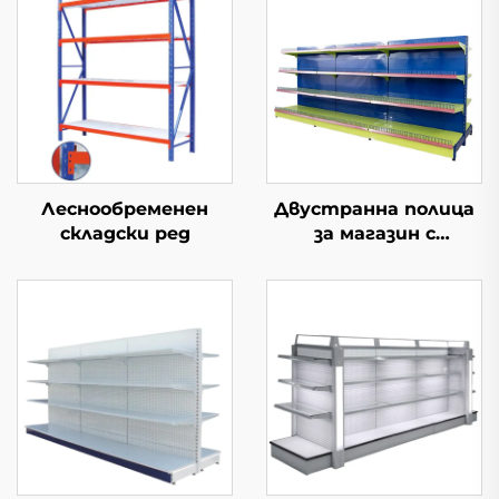
Леснообременен
Двустранна полица
складски ред
за магазин с
проводени полки YD-
S002A