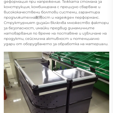
деформация при напрежение. Тежката стомана за
конструкция, комбинирана с прецизно сварване и
висококачествени болтови системи, гарантира
продължителна耐用ост и надежден перформанс.
Структурният дизайн включва множество фактори
за безопасност, имайки предвид динамичните
натоварвания по време на поставяне и извличане на
продукти, сейсмична активност и потенциално
удари от оборудването за обработка на материали.