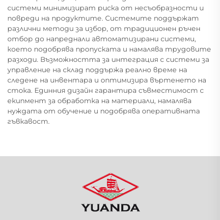
системи минимизират риска от несъобразности и
повреди на продуктите. Системите поддържат
различни методи за избор, от традиционен ръчен
отбор до напреднали автоматизирани системи,
което подобрява пропуската и намалява трудовите
разходи. Възможността за интеграция с системи за
управление на склад поддържа реално време на
следене на инвентара и оптимизира въртенето на
стока. Единния дизайн гарантира съвместимост с
екипмент за обработка на материали, намалява
нуждата от обучение и подобрява оперативната
гъвкавост.