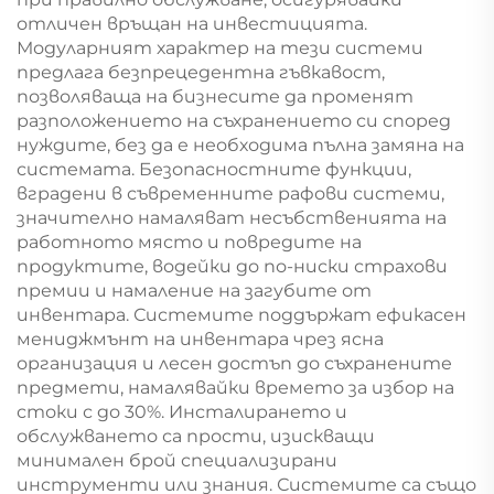
отличен връщан на инвестицията.
Модуларният характер на тези системи
предлага безпрецедентна гъвкавост,
позволяваща на бизнесите да променят
разположението на съхранението си според
нуждите, без да е необходима пълна замяна на
системата. Безопасностните функции,
вградени в съвременните рафови системи,
значително намаляват несъбственията на
работното място и повредите на
продуктите, водейки до по-ниски страхови
премии и намаление на загубите от
инвентара. Системите поддържат ефикасен
мениджмънт на инвентара чрез ясна
организация и лесен достъп до съхранените
предмети, намалявайки времето за избор на
стоки с до 30%. Инсталирането и
обслужването са прости, изискващи
минимален брой специализирани
инструменти или знания. Системите са също