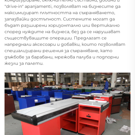
конфигуриране, включително съставни, двойни и
"drive-in" арanjamenti, позволяват на бизнесите да
максимизират плътността на съхраняването,
запазвайки достъпност. Системите могат да
бъдат разширени хоризонтално или вертикално
според нуждите на бизнеса, без да се нарушават
съществуващите операции. Предлагат се
напреднали аксесоари и добавки, които позволяват
специализирани решения за съхраняване, като
дъжбове за барабани, мрежова палуба и подпорни
жезли за палети.