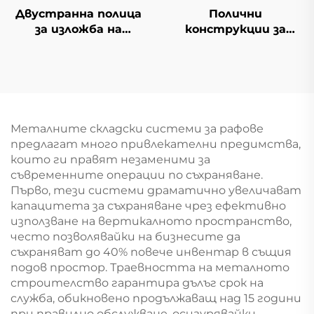
Двустранна полица
Полични
за изложба на
конструкции за
оборудване за
косметика Gondola
продажба YD-S003A
YD-S004B
Металните складски системи за рафове
предлагат много привлекателни предимства,
които ги правят незаменими за
съвременните операции по съхраняване.
Първо, тези системи драматично увеличават
капацитета за съхраняване чрез ефективно
използване на вертикалното пространство,
често позволявайки на бизнесите да
съхраняват до 40% повече инвентар в същия
подов простор. Траевността на металното
строителство гарантира дълъг срок на
служба, обикновено продължаващ над 15 години
при правилно обслужване, осигурявайки