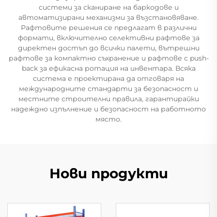
системи за сканиране на баркодове и
автоматизирани механизми за възстановяване.
Рафтовите решения се предлагат в различни
формати, включително селективни рафтове за
директен достъп до всички палети, вътрешни
рафтове за компактно съхранение и рафтове с push-
back за ефикасна ротация на инвентара. Всяка
система е проектирана да отговаря на
международните стандарти за безопасност и
местните строителни правила, гарантирайки
надеждно изпълнение и безопасност на работното
място.
Нови продукти