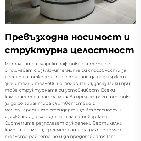
Превъзходна носимост и
структурна целостност
Металните складски рафтови системи се
отличават с изключителните си способности за
носене на тежести, проектирани да поддържат
значителни теглови натоварвания, запазвайки при
това структурната си устойчивост. Всеки
компонент на рафта минава през строги тестове,
за да се гарантира съответствие с
международните стандарти за безопасност и
изисквания за капацитет на натоварване.
Системите разполагат с укрепени вертикални
колони и пилони, пресметнати да разпределят
теглото равnomerno и да предотвратяват