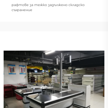
рафтове за тежко задължено складско
съхранение