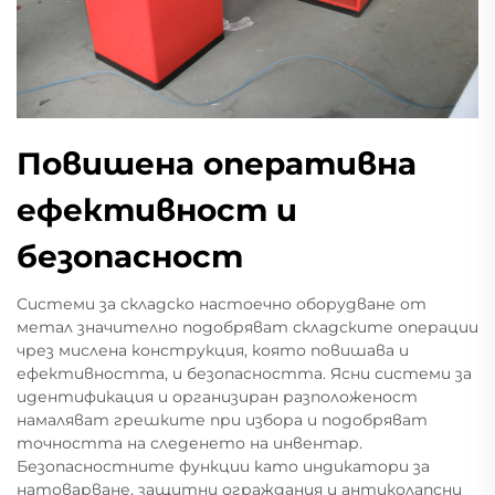
Повишена оперативна
ефективност и
безопасност
Системи за складско настоечно оборудване от
метал значително подобряват складските операции
чрез мислена конструкция, която повишава и
ефективността, и безопасността. Ясни системи за
идентификация и организиран разположеност
намаляват грешките при избора и подобряват
точността на следенето на инвентар.
Безопасностните функции като индикатори за
натоварване, защитни ограждания и антиколапсни