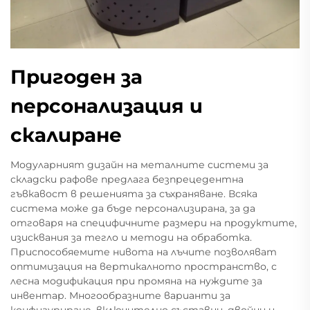
Пригоден за
персонализация и
скалиране
Модуларният дизайн на металните системи за
складски рафове предлага безпрецедентна
гъвкавост в решенията за съхраняване. Всяка
система може да бъде персонализирана, за да
отговаря на специфичните размери на продуктите,
изисквания за тегло и методи на обработка.
Приспособяемите нивота на лъчите позволяват
оптимизация на вертикалното пространство, с
лесна модификация при промяна на нуждите за
инвентар. Многообразните варианти за