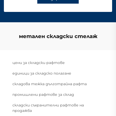
метален складски стелаж
цени за складски рафтове
единици за складско полагане
складова тежка дълготрайна рафта
промишлени рафтове за склад
складски съхранителни рафтове на
продажба