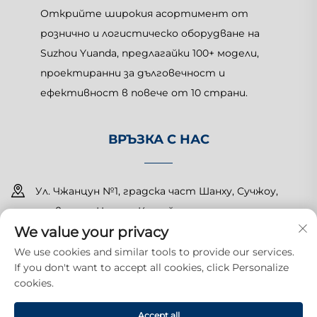
Открийте широкия асортимент от
рознично и логистическо оборудване на
Suzhou Yuanda, предлагайки 100+ модели,
проектиранни за дълговечност и
ефективност в повече от 10 страни.
ВРЪЗКА С НАС
Ул. Чжанцун №1, градска част Шанху, Сучжоу,
провинция Цзянсу, Китай
We value your privacy
+86-15150179453
We use cookies and similar tools to provide our services.
If you don't want to accept all cookies, click Personalize
[email protected]
cookies.
Всички права запазени. Copyright © 2025 Suzhou Yuanda
Accept all