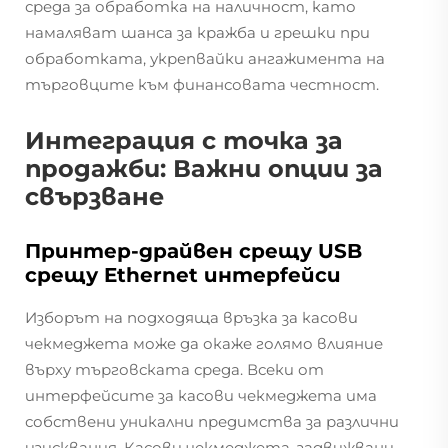
среда за обработка на наличност, като
намаляват шанса за кражба и грешки при
обработката, укрепвайки ангажимента на
търговците към финансовата честност.
Интеграция с точка за
продажби: Важни опции за
свързване
Принтер-драйвен срещу USB
срещу Ethernet интерfeйси
Изборът на подходяща връзка за касови
чекмеджета може да окаже голямо влияние
върху търговската среда. Всеки от
интерфейсите за касови чекмеджета има
собствени уникални предимства за различни
изисквания. Касови чекмеджета, задвижвани