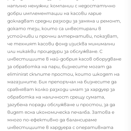
напълно ненужни: компании с недостатъчно
добри имплементации на касови ларие
докладват средни разходи за замяна и ремонт,
докато тези, които са инвестирали в
устойчиви и прочни алтернативи, показват,
че техният касови фонд изисква минимални
или никакви процедури за обслужване. С
инвестициите в най-добрия касов оборудване
за обработка на пари, бизнесите могат да
eliminirat скъпите простои, които шкодят на
магазините. Бих препоръчал на бизнесите да
сравняват колко разходи имат за хардуер за
обработка на наличност срещу сумата,
загубена поради обслужване и простои, за да
видят ясна икономическа печалба. Затова е
много по-ефективно да балансираме
инвестициите в хардуера с оперативната