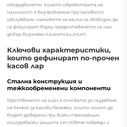
оборудването. Когато обработката на
наличност е безпроблемна при касовото
обслужване, членовете на екипа са свободни да
се фокусират върху предоставянето на най-
добър възможен клиентски опит.
Ключови характеристики,
които дефинират по-прочен
касов лар
Стална конструкция и
тежкообременени компоненти
Изготвянето на оцел е основата за създаване
на fondozi за касови бележки, които могат да
бъдат доверени при всеки транзакция,
осигурявайки защита от повече повреди и