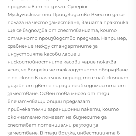
продължават по-дълго. Суперior
Мускулоскелетно Производство Вместо да се
полага на често заместване, вашата практика
ще се възползва от спестяванията, които
отличното производство предлага. Например,
сравнение между стандартните за
индустрията касови ларие и
нискостойностните касови ларие показва
ясно, че въпреки че тежкодутното оборудване
е по-скъпо в началния период, то е най-скъпият
дизайн от двете поради необходимостта от
заместване. Освен това много от тези
впечатляващи опции предлагат
привлекателни гаранционни пакети, които
окончателно помагат на бизнесите да
спестяват потенциални разходи за
заместване. В тази връзка, инвестицията в