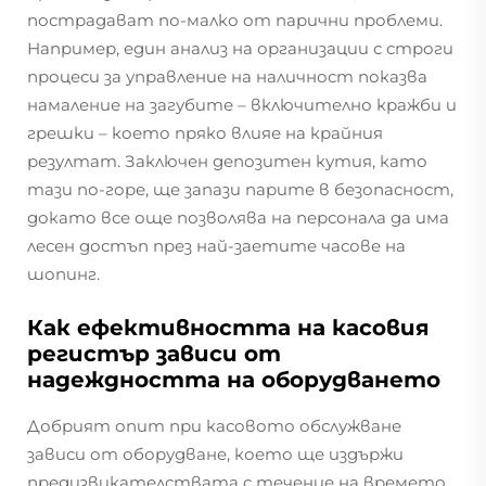
пострадават по-малко от парични проблеми.
Например, един анализ на организации с строги
процеси за управление на наличност показва
намаление на загубите – включително кражби и
грешки – което пряко влияе на крайния
резултат. Заключен депозитен кутия, като
тази по-горе, ще запази парите в безопасност,
докато все още позволява на персонала да има
лесен достъп през най-заетите часове на
шопинг.
Как ефективността на касовия
регистър зависи от
надеждността на оборудването
Добрият опит при касовото обслужване
зависи от оборудване, което ще издържи
предизвикателствата с течение на времето,