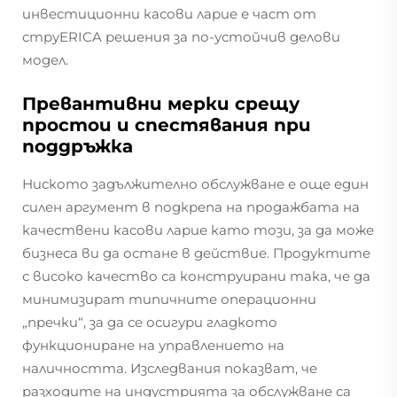
инвестиционни касови ларие е част от
струERICA решения за по-устойчив делови
модел.
Превантивни мерки срещу
простои и спестявания при
поддръжка
Ниското задължително обслужване е още един
силен аргумент в подкрепа на продажбата на
качествени касови ларие като този, за да може
бизнеса ви да остане в действие. Продуктите
с високо качество са конструирани така, че да
минимизират типичните операционни
„пречки“, за да се осигури гладкото
функциониране на управлението на
наличността. Изследвания показват, че
разходите на индустрията за обслужване са