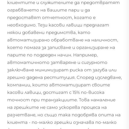
клиентите и служителите да предотвратят
ограбването на вашите пари и да
предоставят отчетност, когато е
необходимо. Тези касови лавици предлагат
някои добавени предимства, като
автоматизирано обработване на наличност,
което помага за записване и организиране на
парите по подреден начин. Например,
автоматичното затваряне и сигурното
заключване минимизират риска от загуба или
грешно дадена реституция. Според изследване,
компании, които автоматизират своите
касови лавици, достигат с 15% по-висока
точност при транзакциите. Това намаление
на грешките не само ускорява процеса на
разчетване, но също така подобрява опита на
клиента - по-малко грешки означава по-малко