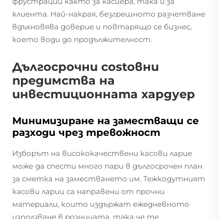
фрустрации както за касиера, така и за
клиента. Най-накрая, безгрешното разчетване
вдъхновява доверие и повтарящо се бизнес,
което води до продължителност.
Дългосрочни costoвни
предимства на
инвестиционната хардуер
Минимизиране на заместващи се
разходи чрез тревожност
Изборът на висококачествени касови ларие
може да спести много пари в дългосрочен план
за сметка на заместването им. Тежкодутният
касови ларии са направени от прочни
материали, които издържат ежедневното
използване в розницата, така че те