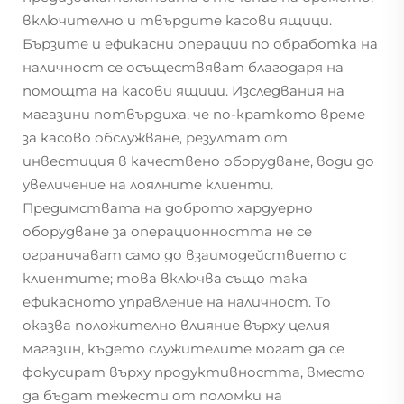
включително и твърдите касови ящици.
Бързите и ефикасни операции по обработка на
наличност се осъществяват благодаря на
помощта на касови ящици. Изследвания на
магазини потвърдиха, че по-краткото време
за касово обслужване, резултат от
инвестиция в качествено оборудване, води до
увеличение на лоялните клиенти.
Предимствата на доброто хардуерно
оборудване за операционността не се
ограничават само до взаимодействието с
клиентите; това включва също така
ефикасното управление на наличност. То
оказва положително влияние върху целия
магазин, където служителите могат да се
фокусират върху продуктивността, вместо
да бъдат тежести от поломки на