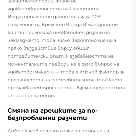
значително повишаване на
удовлетвореността на клиентите.
Индустриалните данни показаха 20%
намаление на времето в реда в магазините,
които приложиха иновативен дизайн на
чекмеджето; това число вероятно ще има
пряко въздействие върху общия
потребителски опит. Незабавността на
моменталните преводи не е само въпрос на
удобство, макар и — това е ключов фактор за
предаността на потребителите, тъй като
премахва нетърпението и взема трудността
от шопинга общо.
Смяна на грешките за по-
безпроблемни разчети
Добър касов апарат може да помогне на