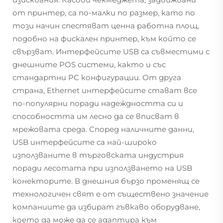
от принтер, са по-малки по размер, като по
този начин спестяват ценна работна площ,
подобно на фискален принтер, към който се
свързват. Интерфейсите USB са съвместими с
днешните POS системи, както и със
стандартни PC конфигурации. От друга
страна, Ethernet интерфейсите стават все
по-популярни поради надеждността си и
способността им лесно да се вписват в
мрежовата среда. Според наличните данни,
USB интерфейсите са най-широко
използваните в търговската индустрия
поради лесотата при използването на USB
конекторите. В днешния бързо променящ се
технологичен свят е от съществено значение
компаниите да избират гъвкаво оборудване,
което да може да се адаптира към