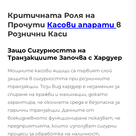
Критичната Роля на
Прочути
Касови апарати
в
Рознични Каси
Защо Сигурността на
Транзакциите Започва с Хардуер
Мощните касови ящици са първият слой
защита в сигурността при розничните
транзакции. Този вид хардуер е незаменим за
спиране на кражби и махинации, докато
гарантира, че околната среда е безопасна за
парични транзакции. Данните от
всекидневното функциониране показват, че
предприятията, които използват сигурни
процеси за обработка на наличност,