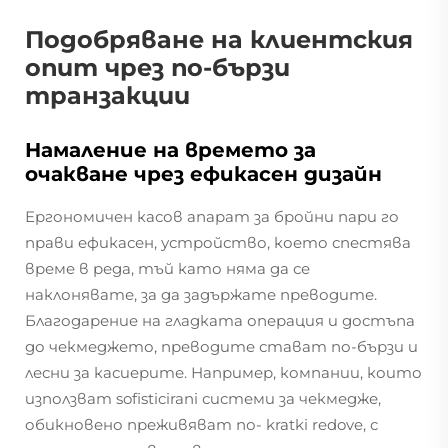
Подобряване на клиентския
опит чрез по-бързи
транзакции
Намаление на времето за
очакване чрез ефикасен дизайн
Ергономичен касов апарат за бройни пари го
прави ефикасен, устройство, което спестява
време в реда, тъй като няма да се
наклонявате, за да задържате преводите.
Благодарение на гладката операция и достъпа
до чекмеджето, преводите стават по-бързи и
лесни за касиерите. Например, компании, които
използват sofisticirani системи за чекмедже,
обикновено преживяват по- kratki redove, с