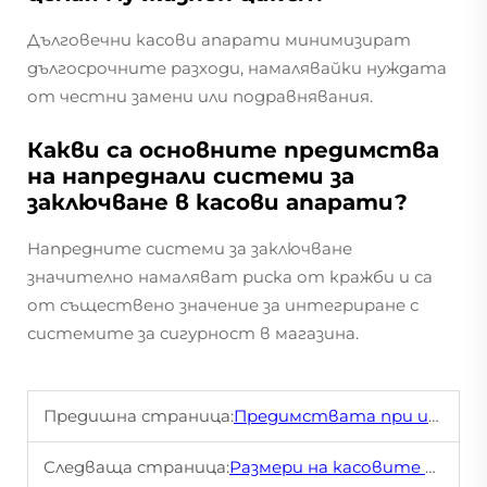
Дълговечни касови апарати минимизират
дългосрочните разходи, намалявайки нуждата
от честни замени или подравнявания.
Какви са основните предимства
на напреднали системи за
заключване в касови апарати?
Напредните системи за заключване
значително намаляват риска от кражби и са
от съществено значение за интегриране с
системите за сигурност в магазина.
Предишна страница:
Предимствата при използването на сигурни кесета в розничните магазини
Следваща страница:
Размери на касовите чекмеджета: Кое ще съответства на витрината ви?