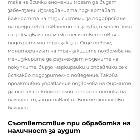
така че всички аномалии могат да бъдат
забелязани. Изследванията подчертават
важността на тези системи за подобряване
на предотвратяването на загуби, и много firми
са докладвали по-малко несъответствия и
подозрителни транзакции. Още повече,
мониторингът на транзакциите позволява на
мениджърите да разглеждат моделите на
покупките, бързо маркирайки и справяйки се с
всякакво подозрително поведение. Такова
проактивно управление позволява на фирмите
да остават внимателни относно потока на
наличност, защитавайки своите финансови
баланси.
Съответствие при обработка на
наличност за аудит