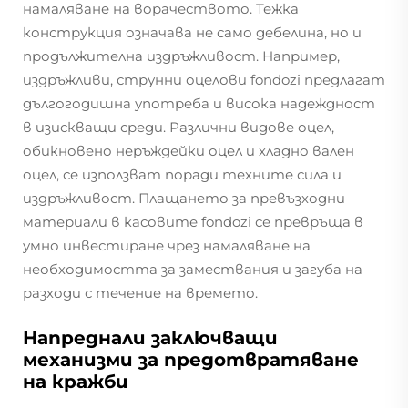
намаляване на ворачеството. Тежка
конструкция означава не само дебелина, но и
продължителна издръжливост. Например,
издръжливи, струнни оцелови fondozi предлагат
дългогодишна употреба и висока надеждност
в изискващи среди. Различни видове оцел,
обикновено неръждейки оцел и хладно вален
оцел, се използват поради техните сила и
издръжливост. Плащането за превъзходни
материали в касовите fondozi се превръща в
умно инвестиране чрез намаляване на
необходимостта за замествания и загуба на
разходи с течение на времето.
Напреднали заключващи
механизми за предотвратяване
на кражби