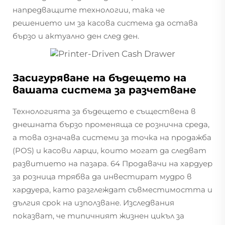
напредващите технологии, така че
решението им за касова система да остава
бързо и актуално ден след ден.
Засигуряване на бъдещето на
вашата система за разчетване
Технологията за бъдещето е съществена в
днешната бързо променяща се рознична среда,
а това означава системи за точка на продажба
(POS) и касови ларци, които могат да следват
развитието на пазара. 64 Продавачи на хардуер
за розница трябва да инвестират мудро в
хардуера, като разглеждат съвместимостта и
дългия срок на използване. Изследвания
показват, че типичният жизнен цикъл за