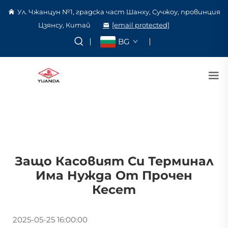
Ул. Чжанцун №1, градска част Шанху, Сучжоу, провинция
Цзянсу, Китай
[email protected]
BG
Защо Касовият Си Терминал
Има Нужда От Прочен
Кесет
2025-05-25 16:00:00