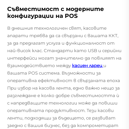
Съвместимост с модерните
конфигурации на POS
В днешния технологичен свят, касовите
апарати трябва да са свързани с вашата ККТ,
за да предлагат услуга и функционалност от
най-висок клас. Стандарти като USB и серийни
интерфейси могат значително да повлияят на
взаимодействието между
касиен ларец
и
вашата POS система. Възможности за
оперативна ефективност в свързаната епоха
При избор на касова лента, едно важно нещо за
разглеждане е колко добре съвместимостта ѝ
с напредващите технологии може да повиши
оперативната продуктивност. Тези касови
ленти, подходящи за бъдещето, се развиват
заедно с вашия бизнес, без да компрометират