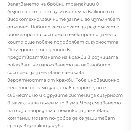
Запазването на бройни транзакции в
безопасност е от изключителна важност и
високотехнологичните замъчи го изпълняват
отлично. Новите каси могат да разполагат с
биометрични системи и електронни замъчи,
които още повече подобряват сигурността.
Последните тенденции в
предотвратяването на кражби в розницата
показват, че използването на най-новите
системи за замъчване намалява
вероятността от кражби. Това иновационно
решение не само защитава парите, но е
съвместимо и с другите системи за сигурност
в магазина за пълен мир в ума. Чрез следването
на тези напреднали техники за замъчване,
компании могат по-добре да се защитават
срещу възможни загуби.