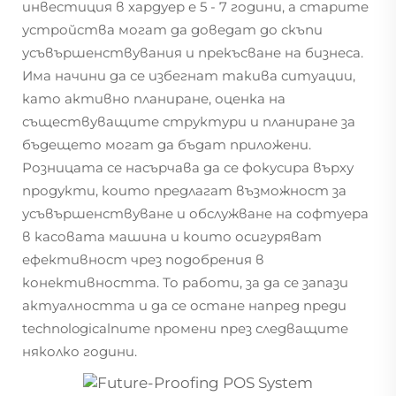
инвестиция в хардуер е 5 - 7 години, а старите
устройства могат да доведат до скъпи
усъвършенствувания и прекъсване на бизнеса.
Има начини да се избегнат такива ситуации,
като активно планиране, оценка на
съществуващите структури и планиране за
бъдещето могат да бъдат приложени.
Розницата се насърчава да се фокусира върху
продукти, които предлагат възможност за
усъвършенствуване и обслужване на софтуера
в касовата машина и които осигуряват
ефективност чрез подобрения в
конективността. То работи, за да се запази
актуалността и да се остане напред преди
technologicalnите промени през следващите
няколко години.