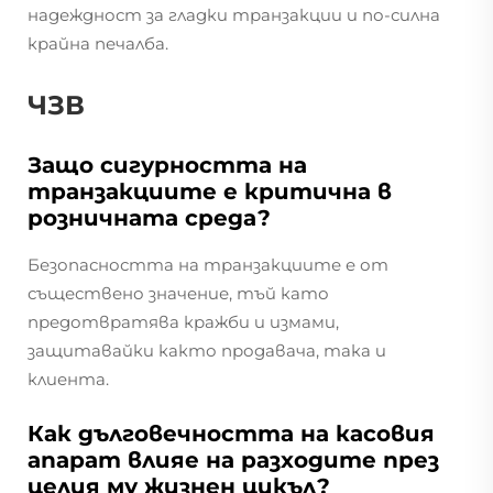
надеждност за гладки транзакции и по-силна
крайна печалба.
ЧЗВ
Защо сигурността на
транзакциите е критична в
розничната среда?
Безопасността на транзакциите е от
съществено значение, тъй като
предотвратява кражби и измами,
защитавайки както продавача, така и
клиента.
Как дълговечността на касовия
апарат влияе на разходите през
целия му жизнен цикъл?