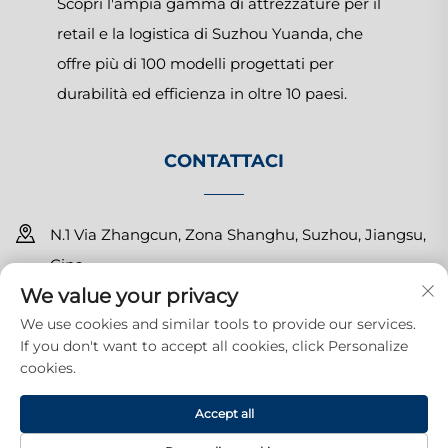
Scopri l'ampia gamma di attrezzature per il
retail e la logistica di Suzhou Yuanda, che
offre più di 100 modelli progettati per
durabilità ed efficienza in oltre 10 paesi.
CONTATTACI
N.1 Via Zhangcun, Zona Shanghu, Suzhou, Jiangsu,
Cina
We value your privacy
+86-15150179453
We use cookies and similar tools to provide our services.
If you don't want to accept all cookies, click Personalize
[email protected]
cookies.
Copyright © 2025 Suzhou Yuanda Commercial Products Co.,
Accept all
Ltd. Tutti i diritti riservati.
Informativa sulla Privacy