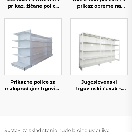
prikaz, žičane police
prikaz opreme na
za skladištenje za
prodaju YD-S003A
maloprodajnu
trgovinu YD-S002A
Prikazne police za
Jugoslovenski
maloprodajne trgovine
trgovinski čuvak s
YD-S034
jedne strane policice
za supermarket YD-
S008
Sustavi za skladištenje nude brojne uvjerljive