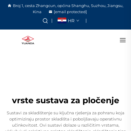
Broj 1, cesta Zhangcun, općina Shanghu, Suzhou, Jiangsu,
Kina
[email protected]
HR
vrste sustava za pločenje
Sustavi za skladištenje su ključna rješenja za pohranu koja
optimiziraju prostor skladišta i poboljšavaju operativnu
učinkovitost. Ovi sustavi dolaze u različitim vrstama,