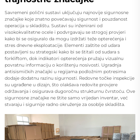
Savremeni polični sustavi uključuju najnovije sigurnosne
značajke koje znatno povećavaju sigurnost i pouzdanost
operacija u skladištu. Sustavi su inženirani od
visokokvalitetne ocele i podvrgavaju se strogoj provjeri
kako bi se osiguralo da mogu izdržati teže opterećenja i
stres dnevne eksploatacije. Elementi zaštite od udara
postavljeni su strategski kako bi se štitali od sudara s
forkliftom, dok indikatori opterećenja pružaju vizualnu
povratnu informaciju o korištenju nosivosti. Ugradnja
antisismičkih značajki u regijama podložnim potresima
dodaje dodatnu razinu sigurnosti. Redovne točke inspekcije
su ugrađene u dizajn, što olakšava redovite provjere
održavanja i osigurava dugoročnu strukturnu čvrstoću. Ove
sigurnosne značajke ne štite samo vrijedan inventar, već
stvaraju i sigurnije radno okruženje za osoblje skladišta.