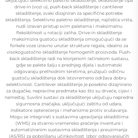
uključujući selektivno paletno skladištenje, skladištenje tipa
drive-in (vozi u), push-back skladištenje i cantilever
skladištenje, svaki dizajniran za specifične potrebe
skladištenja. Selektivno paletno skladištenje, najčešća vrsta,
nudi izravan pristup svim paletama i maksimalnu
fleksibilnost u rotaciji zaliha. Drive-in skladištenje
maksimizira gustoću skladištenja omogućujući da se
forkele voze izravno unutar strukture regala, idealno za
visokogustočno skladištenje homogenih proizvoda. Push-
back skladištenje radi na klonjenom račinskom sustavu,
gdje se palete šalju s prednjeg dijela i automatski
odgovaraju prethodnim teretima, pružajući odličnu
gustoću skladištenja dok istovremeno održava dobru
selektivnost. Cantilever skladištenje je posebno dizajnirano
za dugačke, nepravilne predmete kao što su drveće, cijevi i
nameštaj. Suvišni sustavi za skladištenje uključuju napredna
sigurnosna značajka, uključujući zaštitu od udara,
indikatore opterećenja i mehanizme protiv srušavanja.
Mogu se integrirati s sustavima upravljanja skladištima
(WMS) za stvarno-vremensko praćenje inventure i
automatiziranim sustavima skladištenja i preuzimanja
(AS/RS) za poboljšanu učinkovitost. Izbor odgovarajućih