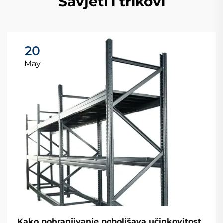
Savjeti i trikovi
20
May
Kako pohranjivanje poboljšava učinkovitost