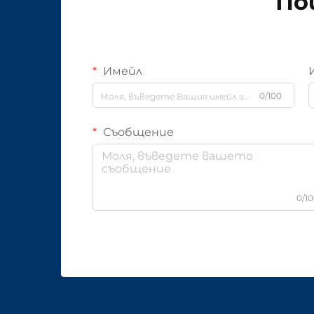
По
Имейл
0/100
Съобщение
0/1