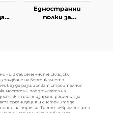
Едностранни
за
полки за
S034
супермаркет за
южноамерикански
мини-маркети YD-
S008
ними в съвременните складски
 използване на вертикалното
ises без да разширяват строителния
вижимостта и поддръжката на
доставят организирани решения за
ната организация и системите за
нение на поръчки. Трето, съвременните