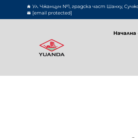
Ул. Чжанцун №1, градска част Шанху, Сучж
[email protected]
Начална