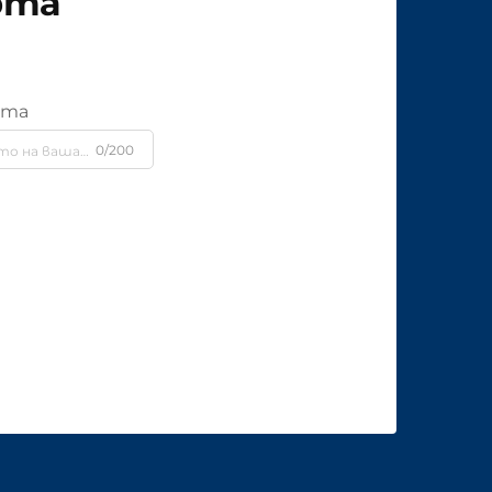
рта
ята
0/200