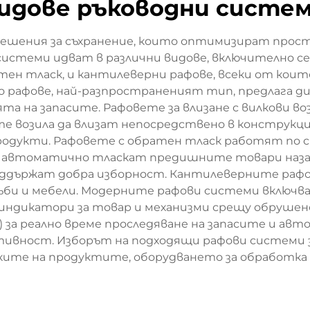
идове ръководни систе
решения за съхранение, които оптимизират прос
истеми идват в различни видове, включително се
ратен тласк, и кантилеверни рафове, всеки от кои
 рафове, най-разпространеният тип, предлага д
та на запасите. Рафовете за влизане с вилкови 
те возила да влизат непосредствено в конструкци
родукти. Рафовете с обратен тласк работят по с
 автоматично тласкат предишните товари назад
ддържат добра изборност. Кантилеверните рафове
ъби и мебели. Модерните рафови системи включв
индикатори за товар и механизми срещу обрушене
) за реално време проследяване на запасите и ав
ективност. Изборът на подходящи рафови системи
те на продуктите, оборудването за обработка и