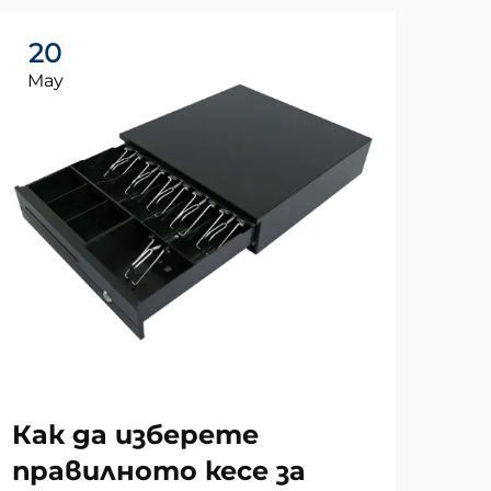
20
2
May
Ma
За
Как да изберете
те
правилното кесе за