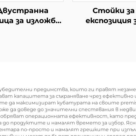
Двустранна
Стойки за
ица за изложба
експозиция 
 оборудване за
магазини YD-
дажба YD-S003A
убедителни предимства, които ги правят незаме
ават капацитета за съхраняване чрез ефективно
ите да максимизират кубатурата на своите prem
оже да доведе до значителни спестявания в нед
добряват операционната ефективност, като пре
а до продуктите и намалят времето за избор. Яс
ентара по-просто и намалят грешките при изпъл