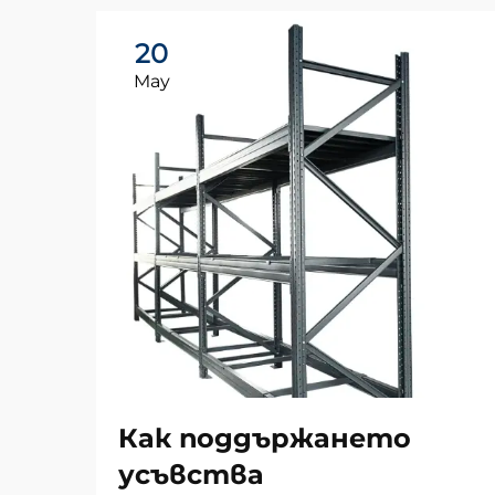
20
May
Как поддържането
усъвства