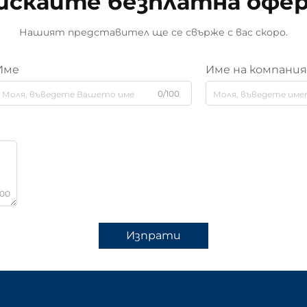
искайте безплатна офе
Нашият представител ще се свърже с вас скоро.
Име
Име на компани
0/100
000
Изпрати