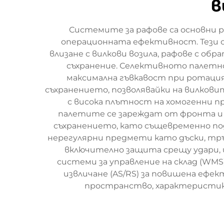
в
Системите за рафове са основни 
операционната ефективност. Тези с
влизане с вилкови возила, рафове с об
съхранение. Селективното палетно
максимална гъвкавост при ротация
съхранението, позволявайки на вилкови
с висока плътност на хомогенни п
палетите се зареждат от фронта и
съхранението, като същевременно по
нерегулярни предмети като дъски, тр
включително защита срещу удари, 
системи за управление на склад (WMS
извличане (AS/RS) за повишена еф
пространство, характеристики