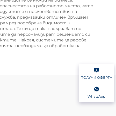
менящите се нужди на бизнеса,
езопасността на работното място, като
 продуктите и несъответствия на
служба, предлагайки отличен връщаем
ра чрез подобрена видимост и
нтара. Те също така насърчават по-
есите да персонализират решението си
уктите. Накрая, системите за рафове
лията, необходими за обработка на
ПОЛУЧИ ОФЕРТА
WhatsApp