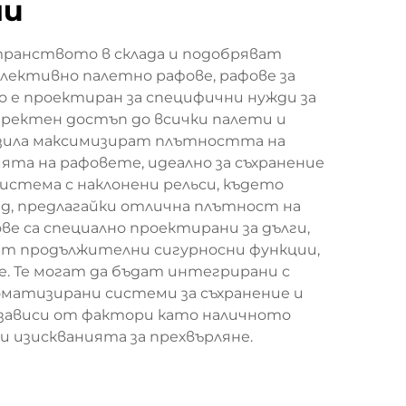
ми
транството в склада и подобряват
лективно палетно рафове, рафове за
то е проектиран за специфични нужди за
иректен достъп до всички палети и
возила максимизират плътността на
ята на рафовете, идеално за съхранение
истема с наклонени рельси, където
, предлагайки отлична плътност на
 са специално проектирани за дълги,
ат продължителни сигурносни функции,
. Те могат да бъдат интегрирани с
томатизирани системи за съхранение и
 зависи от фактори като наличното
 изискванията за прехвърляне.