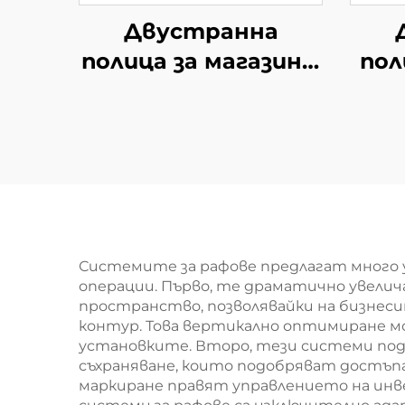
Двустранна
полица за магазин с
пол
проводени полки
на
YD-S002A
про
Системите за рафове предлагат много 
операции. Първо, те драматично увелич
пространство, позволявайки на бизнес
контур. Това вертикално оптимиране м
установките. Второ, тези системи по
съхраняване, които подобряват достъп
маркиране правят управлението на инв