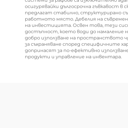
системи за рафове са изключително ада
осигурявайки дългосрочна гъвкавост в 
предлагат стабилно, структурирано съ
работното място. Дебелия на съвременн
на инвестицията. Освен това, тези си
достъпност, което води до намаление н
добро използване на пространството ч
за съхраняване според специфичните ха
допринасят за по-ефективно използване
продукти и управление на инвентара.