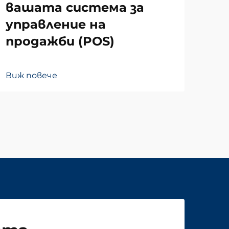
от
вашата система за
управление на
Виж
продажби (POS)
Виж повече