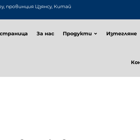
оу, провинция Цзянсу, Китай
 страница
За нас
Продукти
Изтегляне
Ко