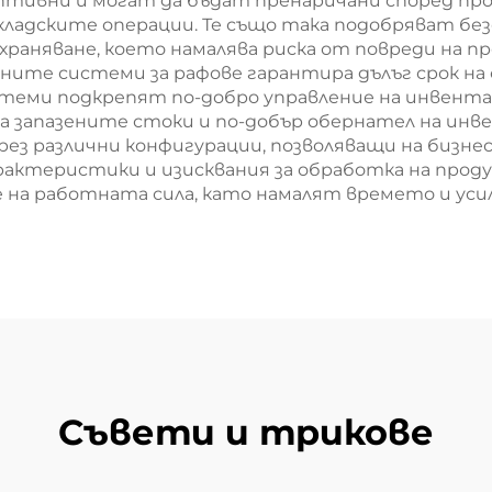
птивни и могат да бъдат пренаричани според про
складските операции. Те също така подобряват б
храняване, което намалява риска от повреди на
ите системи за рафове гарантира дълъг срок на 
стеми подкрепят по-добро управление на инвента
а запазените стоки и по-добър обернател на инве
рез различни конфигурации, позволяващи на бизн
рактеристики и изисквания за обработка на прод
 на работната сила, като намалят времето и уси
Съвети и трикове