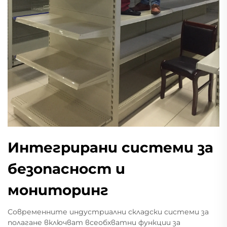
Интегрирани системи за
безопасност и
мониторинг
Современните индустриални складски системи за
полагане включват всеобхватни функции за