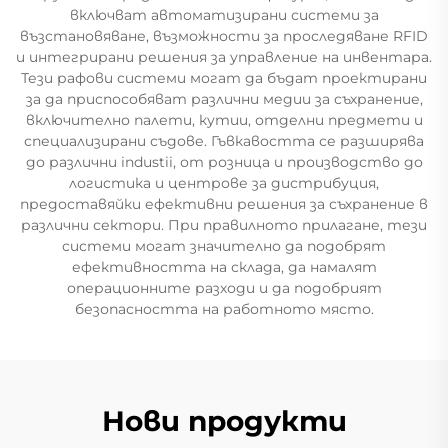
включват автоматизирани системи за
възстановяване, възможности за проследяване RFID
и интегрирани решения за управление на инвентара.
Тези рафови системи могат да бъдат проектирани
за да приспособяват различни медии за съхранение,
включително палети, кутии, отделни предмети и
специализирани съдове. Гъвкавостта се разширява
до различни industii, от розница и производство до
логистика и центрове за дистрибуция,
предоставяйки ефективни решения за съхранение в
различни сектори. При правилното прилагане, тези
системи могат значително да подобрят
ефективността на склада, да намалят
операционните разходи и да подобрият
безопасността на работното място.
Нови продукти