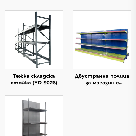
Тежка складска
Двустранна полица
стойка (YD-S026)
за магазин с
проводени полки YD-
S002A