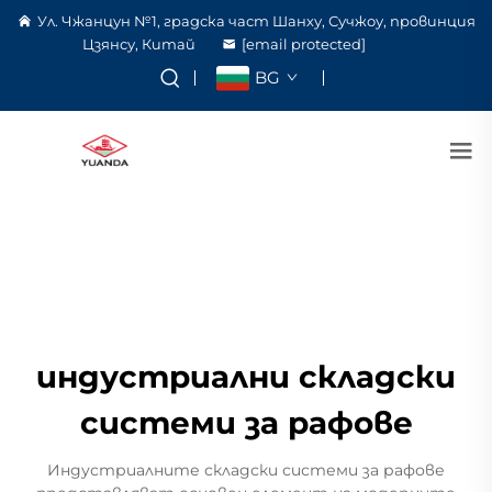
Ул. Чжанцун №1, градска част Шанху, Сучжоу, провинция
Цзянсу, Китай
[email protected]
BG
индустриални складски
системи за рафове
Индустриалните складски системи за рафове