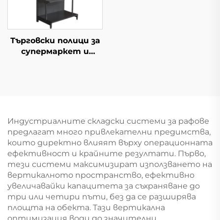
Търговски полици за
супермаркет и
минимаркет YD-S009
Индустриалните складски системи за рафове
предлагат много привлекателни предимства,
които директно влияят върху операционната
ефективност и крайните резултати. Първо,
тези системи максимизират използването на
вертикалното пространство, ефективно
увеличавайки капацитета за съхраняване до
три или четири пъти, без да се разширява
площта на обекта. Тази вертикална
оптимизация води до значителни