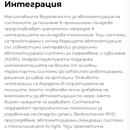
Интеграция
Масштабните възможности за автоматизация на
системите за поличене в промишлени складове
представляват значителен напредък в
интеграцията на складова технология. Тези системи
са проектирани с оглед бъдещата автоматизация,
със совместими интерфейси за различни
автоматизирани системи за съхраняване и извличане
(AS/RS). Инфраструктурата поддържа
имплементацията на всичко от основни
транспортни системи до sofisticirani роботизирани
решения за избор на артикули. Точковите
интеграции са вградени в структурата на
полиците, което позволява лесно добавяне на
компоненти за автоматизация по мере, както
бизнес нуждите се развиват. Системите
поддържат продължителни технологии за
управление на складски запаси, включително RFID
проследяване, автоматизирани сканиращи системи
и технология pick-to-light. Тази прагматична