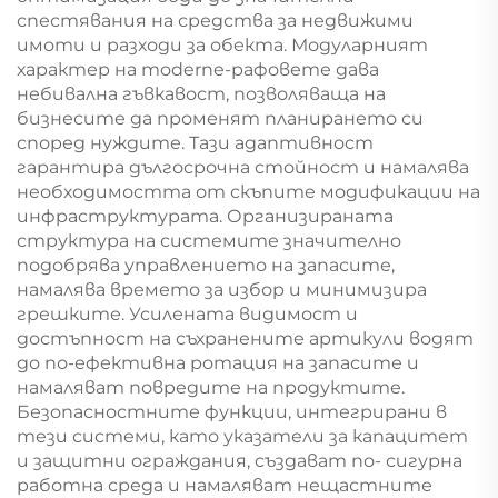
спестявания на средства за недвижими
имоти и разходи за обекта. Модуларният
характер на moderne-рафовете дава
небивална гъвкавост, позволяваща на
бизнесите да променят планирането си
според нуждите. Тази адаптивност
гарантира дългосрочна стойност и намалява
необходимостта от скъпите модификации на
инфраструктурата. Организираната
структура на системите значително
подобрява управлението на запасите,
намалява времето за избор и минимизира
грешките. Усилената видимост и
достъпност на съхранените артикули водят
до по-ефективна ротация на запасите и
намаляват повредите на продуктите.
Безопасностните функции, интегрирани в
тези системи, като указатели за капацитет
и защитни ограждания, създават по- сигурна
работна среда и намаляват нещастните