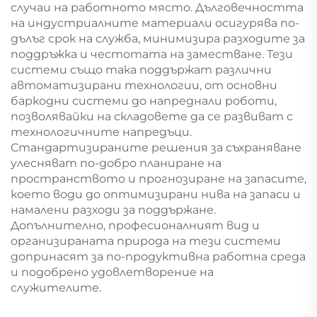
случаи на работното място. Дълговечността
на индустриалните материали осигурява по-
дълъг срок на служба, минимизира разходите за
поддръжка и честотата на заместване. Тези
системи също така поддържат различни
автоматизирани технологии, от основни
баркодни системи до напреднали роботи,
позволявайки на складовете да се развиват с
технологичните напредъци.
Стандартизираните решения за съхраняване
улесняват по-добро планиране на
пространството и прогнозиране на запасите,
което води до оптимизирани нива на запаси и
намалени разходи за поддържане.
Допълнително, професионалният вид и
организираната природа на тези системи
допринасят за по-продуктивна работна среда
и подобрено удовлетворение на
служителите.