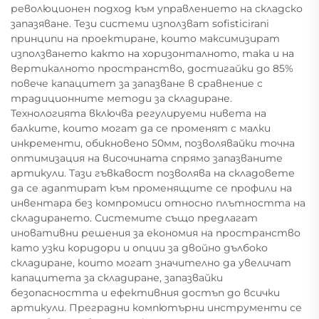
революционен подход към управлението на складско
запазяване. Тези системи използват sofisticirani
принципи на проектиране, които максимизират
използването както на хоризонталното, така и на
вертикалното пространство, достигайки до 85%
повече капацитет за запазване в сравнение с
традиционните методи за складиране.
Технологията включва регулируеми нивета на
балките, които могат да се променят с малки
инкременти, обикновено 50мм, позволявайки точна
оптимизация на височината спрямо запазваните
артикули. Тази гъвкавост позволява на складовете
да се адаптират към променящите се профили на
инвентара без компромиси относно плътността на
складирането. Системите също предлагат
иновативни решения за економия на пространство
като узки коридори и опции за двойно дълбоко
складиране, които могат значително да увеличат
капацитета за складиране, запазвайки
безопасността и ефективния достъп до всички
артикули. Преградни компютърни инструменти се