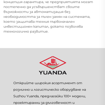
концепция гарантира, че предприятията могат
постепенно да усъвършенстват своите
възможности за автоматизация без
необходимостта за пълен замян на системата,
което защитава техния първоначален
инвестиционен капитал, докато позволява
технологично развитие.
Открийте широкия асортимент от
рознично и логистическо оборудване на
Suzhou Yuanda, предлагайки 100+ модели,
проектиранни за дълговечност и