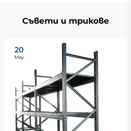
Съвети и трикове
20
May