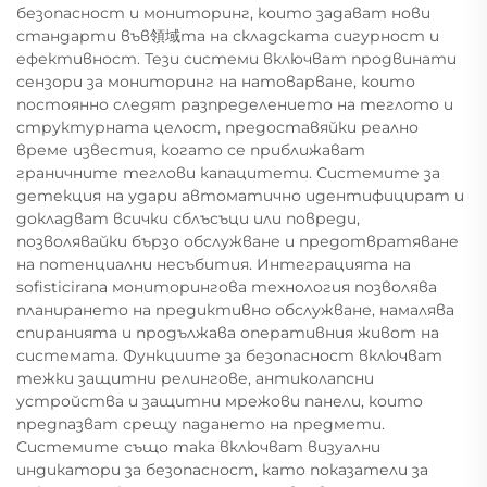
безопасност и мониторинг, които задават нови
стандарти във領域та на складската сигурност и
ефективност. Тези системи включват продвинати
сензори за мониторинг на натоварване, които
постоянно следят разпределението на теглото и
структурната целост, предоставяйки реално
време известия, когато се приближават
граничните теглови капацитети. Системите за
детекция на удари автоматично идентифицират и
докладват всички сблъсъци или повреди,
позволявайки бързо обслужване и предотвратяване
на потенциални несъбития. Интеграцията на
sofisticirana мониторингова технология позволява
планирането на предиктивно обслужване, намалява
спиранията и продължава оперативния живот на
системата. Функциите за безопасност включват
тежки защитни релингове, антиколапсни
устройства и защитни мрежови панели, които
предпазват срещу падането на предмети.
Системите също така включват визуални
индикатори за безопасност, като показатели за