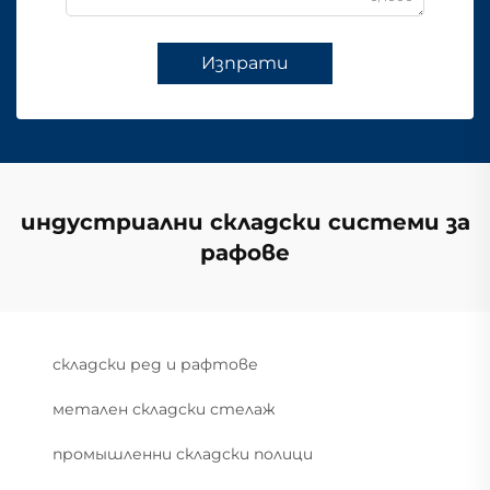
Изпрати
индустриални складски системи за
рафове
складски ред и рафтове
метален складски стелаж
промышленни складски полици