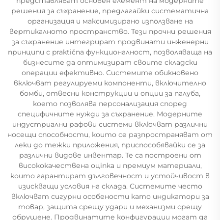
представляват основен елемент на модерните
решения за съхранение, предлагайки систематична
организация и максимизирано използване на
вертикалното пространство. Тези прочни решения
за съхранение интегрират продвинати инженерни
принципи с praktična функционалност, позволяваща на
бизнесите да оптимизират своите складски
операции ефективно. Системите обикновено
включват регулируеми компоненти, включително
бомби, отвесни конструкции и опции за палуба,
което позволява персонализация според
специфичните нужди за съхранение. Модерните
индустриални рафови системи включват различни
носещи способности, които се разпространяват от
леки до тежки приложения, приспособявайки се за
различни видове инвентар. Те са построени от
висококачествена оцinka и премиум материали,
които гарантират дълговечност и устойчивост в
изискващи условия на склада. Системите често
включват сигурни особености като индикатори за
товар, защита срещу удари и механизми срещу
обрушене. Продвинатите конфигурации могат да