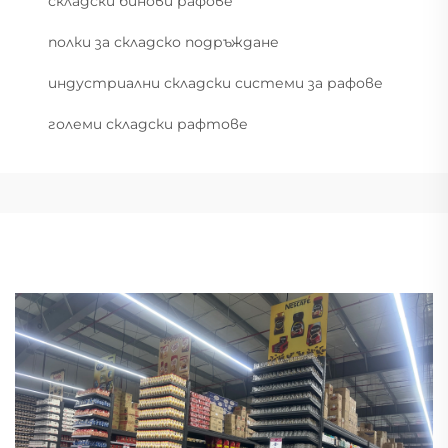
складски бинови рафове
полки за складско подръждане
индустриални складски системи за рафове
големи складски рафтове