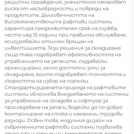
защитни ограждания, значително намаляват
риска от несъобразности и повреди на
продуктите. Дълговечността на
висококачествените рафтови системи
гарантира продължителен срок на служба,
често над 15 години при правилно обслужване,
осигурявайки отличен връщан на
инвестицията. Тези решения за складиране
също така подобряват ефективността на
управлението на запасите, създавайки
организирани, лесно достъпни зони за
складиране, които подобряват точността и
скоростта на избор на поръчки.
Стандартизираната природа на рафтовите
системи облеснява внедряването на системи
за управление на складове и софтуер за
проследяване на запаси, водейки до по-добро
контролиране на стока и намалени трудови
разходи. Освен това, модулния дизайн на
съвременните рафтови системи позволява
лесно разширение или пренареждане, което