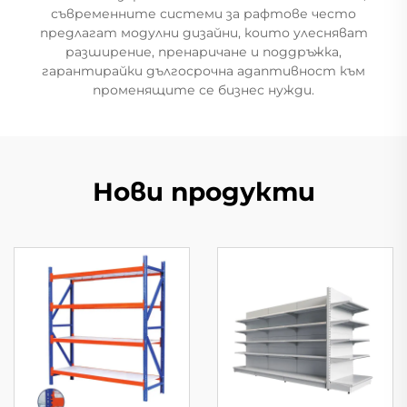
съвременните системи за рафтове често
предлагат модулни дизайни, които улесняват
разширение, пренаричане и поддръжка,
гарантирайки дългосрочна адаптивност към
променящите се бизнес нужди.
Нови продукти