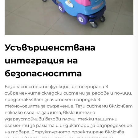
Усъвършенствана
интеграция на
безопасността
Безопасностните функции, интегрирани в
съвременните складски системи за рафове и полици,
представляват значителен напредък в
технологията за съхранение. Тези системи включват
няколко слоя на защита, включително
удараустойчиви базови плочи, тежки защитни
елементи за рамата и индикатори за разпределение
на товара. Структурното проектиране включва