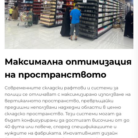
Максимална оптимизация
на пространството
Современните складски рафтови и системи за
полици се отличават с максимизирано използване на
вертикалното пространство, превръщайки
предишни неползвани надхедни области в ценно
складско пространство. Тези системи могат да
бъдат конфигурирани да достигат височини от до
40 фута или повече, според спецификациите и
нуждите на фабриката. Инovативният дизайн