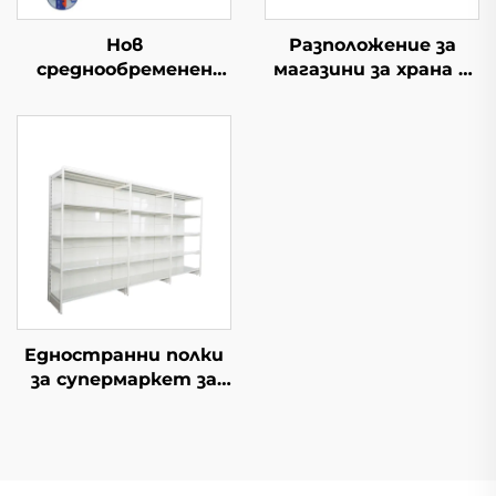
Нов
Разположение за
среднообременен
магазини за храна и
складски ред
мини-маркет YD-
S014
Едностранни полки
за супермаркет за
южноамерикански
мини-маркети YD-
S008