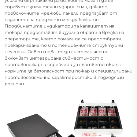
усилени вертикални рами, които могат да се
справят с значителни ударни сили, докато
проволочните мрежови панели предпазват от
падането на предмети между балките.
Продвинатите индикатори за капацитет на
товара предоставят визуална обратна връзка на
операторите, което помага да се предотврати
прекаричаването и потенциалните структурни
неуспехи. Освен това, тези системи често
включват интегрирана съвместимост с
противопожарни спрейчери за съответствие с
нормите за безопасност при пожар и специализирани
противосейсмични характеристики в подходящи
региони.