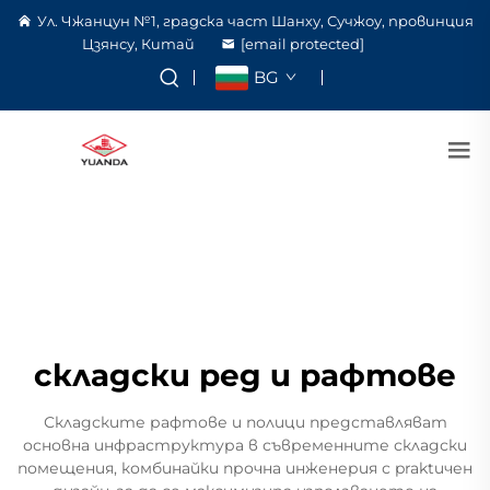
Ул. Чжанцун №1, градска част Шанху, Сучжоу, провинция
Цзянсу, Китай
[email protected]
BG
складски ред и рафтове
Складските рафтове и полици представляват
основна инфраструктура в съвременните складски
помещения, комбинайки прочна инженерия с praktичен