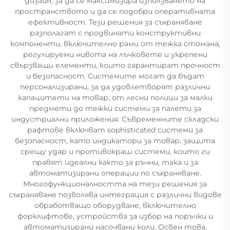
дизайн, за да се максимизира използването на
пространството и да се подобри оперативната
ефективност. Тези решения за съхраняване
разполагат с продвинати конструктивни
компоненти, включително рами от тежка стомана,
регулируеми нивота на лъчковете и укрепени
свързващи елементи, които гарантират прочност
и безопасност. Системите могат да бъдат
персонализирани, за да удовлетворят различни
капацитети на товар, от лесни полици за малки
предмети до тежки системи за палети за
индустриални приложения. Съвременните складски
рафтове включват sophisticated системи за
безопасност, като индикатори за товар, защита
срещу удар и противокраш системи, които ги
правят идеални както за ръчни, така и за
автоматизирани операции по съхраняване.
Многофункционалността на тези решения за
съхраняване позволява интеграция с различни видове
обработващо оборудване, включително
форклифтове, устройства за избор на поръчки и
автоматизирани насочвани коли. Освен това,