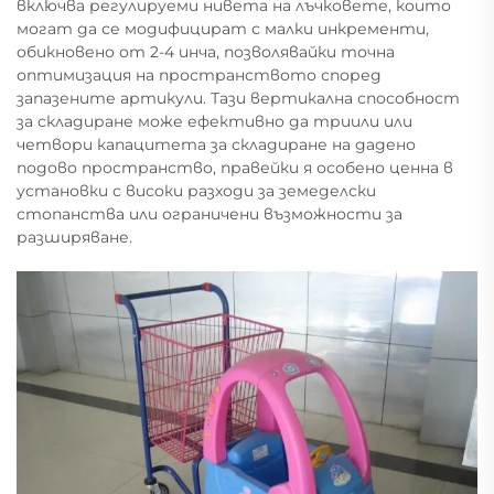
включва регулируеми нивета на лъчковете, които
могат да се модифицират с малки инкременти,
обикновено от 2-4 инча, позволявайки точна
оптимизация на пространството според
запазените артикули. Тази вертикална способност
за складиране може ефективно да триили или
четвори капацитета за складиране на дадено
подово пространство, правейки я особено ценна в
установки с високи разходи за земеделски
стопанства или ограничени възможности за
разширяване.