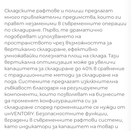
Складските рафтове и полици предлагат
много привлекателни предимства, които ги
правят незаменими в съвременните операции
по складиране. Първо, те драматично
подобряват използването на
пространството чрез възможността за
вертикално складиране, ефективно
умножавайки полезната площ на склада. Тази
вертикална оптимизация може да увеличи
капацитета за складиране до 40% в сравнение
с традиционните методи за складиране на
пода. Системите предлагат изключителна
гъвкавост благодаря на регулируемите
компоненти, които позволяват на бизнесите
да променят конфигурацията си за
складиране според променящите се нужди от
инVENTORY. Безопасностните функции,
вградени в съвременните рафтови системи,
като индикатори за капацитет на товар и