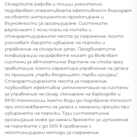
Складските рафове и полици значително
подобряват оперативната ефективност благодаря
на своето интелигентно проектиране и
възможности за организиране. Системите
разполагат с ясни плани на пътеки и
стандартизираните места за съхранение, които
улесняват бързото избиране на поръчки и
управление на складския запас. Продвинатите
конфигурации на рафовете могат да включват
системи за автоматично въртене на стока чрез
гравитация, което гарантира управление на запаса
по принципа „първи-входящият, първи-излизащ“.
Стандартизираните места за съхранение
позволяват ефективна имплементация на системи
за управление на склад, скениране на баркодове и
RFID-технологии, което води до подобрена точност
при отслежването на запаса и намалени грешки при
избирането на поръчки. Тази систематична
организация може да намали времето за изпълнение
на поръчките с до 50% в сравнение с
неоптимизирани методи за съхранение.