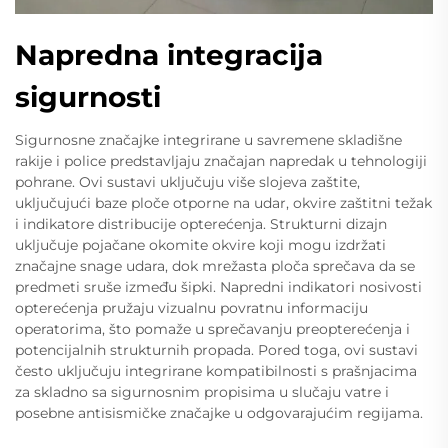
Napredna integracija
sigurnosti
Sigurnosne značajke integrirane u savremene skladišne
rakije i police predstavljaju značajan napredak u tehnologiji
pohrane. Ovi sustavi uključuju više slojeva zaštite,
uključujući baze ploče otporne na udar, okvire zaštitni težak
i indikatore distribucije opterećenja. Strukturni dizajn
uključuje pojačane okomite okvire koji mogu izdržati
značajne snage udara, dok mrežasta ploča sprečava da se
predmeti sruše između šipki. Napredni indikatori nosivosti
opterećenja pružaju vizualnu povratnu informaciju
operatorima, što pomaže u sprečavanju preopterećenja i
potencijalnih strukturnih propada. Pored toga, ovi sustavi
često uključuju integrirane kompatibilnosti s prašnjacima
za skladno sa sigurnosnim propisima u slučaju vatre i
posebne antisismičke značajke u odgovarajućim regijama.