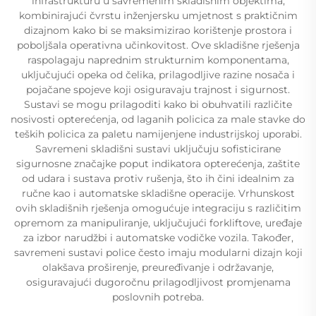
infrastrukturu u savremenim skladišnim objektima,
kombinirajući čvrstu inženjersku umjetnost s praktičnim
dizajnom kako bi se maksimizirao korištenje prostora i
poboljšala operativna učinkovitost. Ove skladišne rješenja
raspolagaju naprednim strukturnim komponentama,
uključujući opeka od čelika, prilagodljive razine nosača i
pojačane spojeve koji osiguravaju trajnost i sigurnost.
Sustavi se mogu prilagoditi kako bi obuhvatili različite
nosivosti opterećenja, od laganih policica za male stavke do
teških policica za paletu namijenjene industrijskoj uporabi.
Savremeni skladišni sustavi uključuju sofisticirane
sigurnosne značajke poput indikatora opterećenja, zaštite
od udara i sustava protiv rušenja, što ih čini idealnim za
ručne kao i automatske skladišne operacije. Vrhunskost
ovih skladišnih rješenja omogućuje integraciju s različitim
opremom za manipuliranje, uključujući forkliftove, uređaje
za izbor narudžbi i automatske vodičke vozila. Također,
savremeni sustavi police često imaju modularni dizajn koji
olakšava proširenje, preuređivanje i održavanje,
osiguravajući dugoročnu prilagodljivost promjenama
poslovnih potreba.