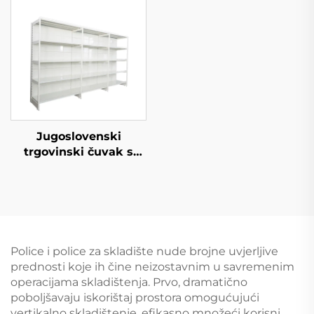
Jugoslovenski
trgovinski čuvak s
jedne strane policice
za supermarket YD-
S008
Police i police za skladište nude brojne uvjerljive
prednosti koje ih čine neizostavnim u savremenim
operacijama skladištenja. Prvo, dramatično
poboljšavaju iskorištaj prostora omogućujući
vertikalno skladištenje, efikasno množeći korisni