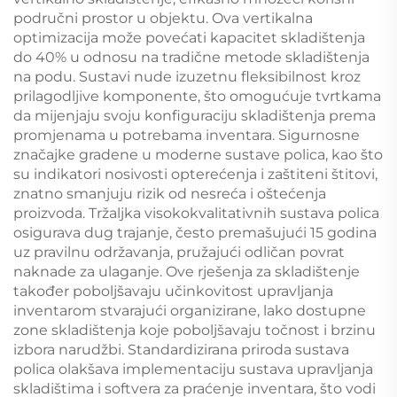
područni prostor u objektu. Ova vertikalna
optimizacija može povećati kapacitet skladištenja
do 40% u odnosu na tradične metode skladištenja
na podu. Sustavi nude izuzetnu fleksibilnost kroz
prilagodljive komponente, što omogućuje tvrtkama
da mijenjaju svoju konfiguraciju skladištenja prema
promjenama u potrebama inventara. Sigurnosne
značajke gradene u moderne sustave polica, kao što
su indikatori nosivosti opterećenja i zaštiteni štitovi,
znatno smanjuju rizik od nesreća i oštećenja
proizvoda. Tržaljka visokokvalitativnih sustava polica
osigurava dug trajanje, često premašujući 15 godina
uz pravilnu održavanja, pružajući odličan povrat
naknade za ulaganje. Ove rješenja za skladištenje
također poboljšavaju učinkovitost upravljanja
inventarom stvarajući organizirane, lako dostupne
zone skladištenja koje poboljšavaju točnost i brzinu
izbora narudžbi. Standardizirana priroda sustava
polica olakšava implementaciju sustava upravljanja
skladištima i softvera za praćenje inventara, što vodi