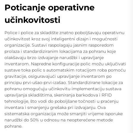
Poticanje operativne
učinkovitosti
Police i police za skladište znatno poboljšavaju operativnu
učinkovitost kroz svoj inteligentni dizajn i mogućnosti
organizacije. Sustavi raspolagaju jasnim rasporedom
prolaza i standardiziranim lokacijama za pohranu koje
olakšavaju brzo izdvajanje narudžbi i upravljanje
inventarom. Napredne konfiguracije polic možu uključivati
sustave toka polic s automatskim rotacijom roba pomoću
gravitacije, osiguravajući upravljanje inventarom po
principu prvi-ušao-prvi-izašao. Standardizirane lokacije za
pohranu omogućuju učinkovitu implementaciju sustava
upravljanja skladištima, skeniranja barkodova i RFID
tehnologije, što vodi do poboljšane točnosti u praćenju
inventara i smanjenju grešaka pri izdvajanju. Ova
sistematska organizacija može smanjiti vrijeme isporuke
narudžbi do 50% u odnosu na neopterećene metode
pohrane.