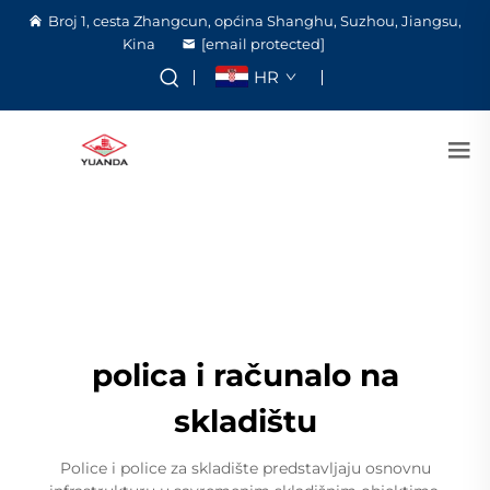
Broj 1, cesta Zhangcun, općina Shanghu, Suzhou, Jiangsu,
Kina
[email protected]
HR
polica i računalo na
skladištu
Police i police za skladište predstavljaju osnovnu