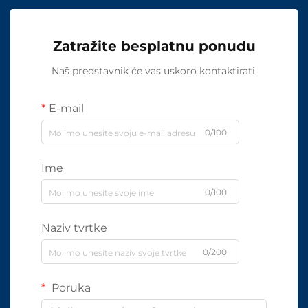
Zatražite besplatnu ponudu
Naš predstavnik će vas uskoro kontaktirati.
E-mail
0/100
Ime
0/100
Naziv tvrtke
0/200
Poruka