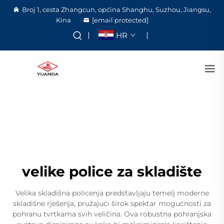
Broj 1, cesta Zhangcun, općina Shanghu, Suzhou, Jiangsu,
Kina
[email protected]
HR
velike police za skladište
Velika skladišna policenja predstavljaju temelj moderne
skladišne rješenja, pružajući širok spektar mogućnosti za
pohranu tvrtkama svih veličina. Ova robustna pohranjska