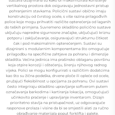
sustava dizajnirana su kako bi maksimizirala korištenje
vertikalnog prostora dok osiguravaju jednostavni pristup
pohranjenim stavkama. Policični sustavi obično imaju
konstrukciju od čvrstog ocele, s više razina prilagođivih
police koje mogu prihvatiti različite opterećenja od laganih
do teških primjena. Suvremeno skladišno policično sustave
uključuju napredne sigurnosne značajke, uključujući kriznu
potporu i zaključavanje, osiguravajući strukturnu čitkost
čak i pod maksimalnim opterećenjem. Sustavi su
dizajnirani s modularnim komponentama što omogućuje
prilagodbu na specifične zahtjeve za pohranu i dimenzije
skladišta. Većina jedinica ima prašinsko oblaganu površinu
koja otpire koroziji i oštećenju, širenju njihovog radnog
vijeka. Polici se mogu konfigurirati s različitim dodatcima
kao što su žična podeška, drvene ploče ili opleće od ocele,
pružajući fleksibilnost u opcijama za pohranu. Ovi sustavi
često integriraju skladišno upravljanje softverom putem
označavanja barkodima i kartiranja lokacija, omogućujući
učinkovito praćenje i upravljanje inventarom. Dizajn
prioritetno stavlja na pristupačnost, uz odgovarajuće
rasponove prolaza i visine da bi se smjestili alati za ručno
obrađivanje materijala poput forklifta i palete.