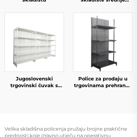
opterećenosti
Jugoslovenski
Police za prodaju u
trgovinski čuvak s
trgovinama prehrane i
jedne strane policice
konvenijentnim
za supermarket YD-
trgovinama YD-S009
S008
Velika skladišna policenja pružaju brojne praktične
prednosti koje izravno utječu na operativnu