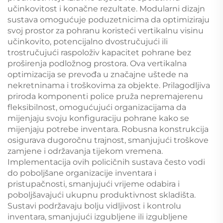
učinkovitost i konačne rezultate. Modularni dizajn
sustava omogućuje poduzetnicima da optimiziraju
svoj prostor za pohranu koristeći vertikalnu visinu
učinkovito, potencijalno dvostručujući ili
trostručujući raspoloživ kapacitet pohrane bez
proširenja podložnog prostora. Ova vertikalna
optimizacija se prevođa u značajne uštede na
nekretninama i troškovima za objekte. Prilagodljiva
priroda komponenti police pruža nepremajerenu
fleksibilnost, omogućujući organizacijama da
mijenjaju svoju konfiguraciju pohrane kako se
mijenjaju potrebe inventara. Robusna konstrukcija
osigurava dugoročnu trajnost, smanjujući troškove
zamjene i održavanja tijekom vremena.
Implementacija ovih policičnih sustava često vodi
do poboljšane organizacije inventara i
pristupačnosti, smanjujući vrijeme odabira i
poboljšavajući ukupnu produktivnost skladišta.
Sustavi podržavaju bolju vidljivost i kontrolu
inventara, smanjujući izgubljene ili izgubljene