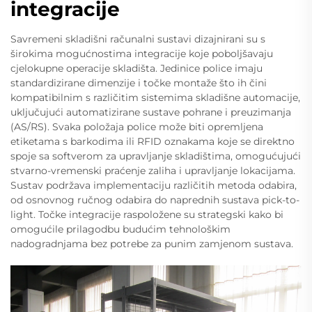
integracije
Savremeni skladišni računalni sustavi dizajnirani su s
širokima mogućnostima integracije koje poboljšavaju
cjelokupne operacije skladišta. Jedinice police imaju
standardizirane dimenzije i točke montaže što ih čini
kompatibilnim s različitim sistemima skladišne automacije,
uključujući automatizirane sustave pohrane i preuzimanja
(AS/RS). Svaka položaja police može biti opremljena
etiketama s barkodima ili RFID oznakama koje se direktno
spoje sa softverom za upravljanje skladištima, omogućujući
stvarno-vremenski praćenje zaliha i upravljanje lokacijama.
Sustav podržava implementaciju različitih metoda odabira,
od osnovnog ručnog odabira do naprednih sustava pick-to-
light. Točke integracije raspoložene su strategski kako bi
omogućile prilagodbu budućim tehnološkim
nadogradnjama bez potrebe za punim zamjenom sustava.