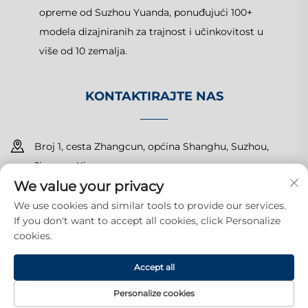
opreme od Suzhou Yuanda, ponuđujući 100+
modela dizajniranih za trajnost i učinkovitost u
više od 10 zemalja.
KONTAKTIRAJTE NAS
Broj 1, cesta Zhangcun, općina Shanghu, Suzhou,
Jiangsu, Kina
We value your privacy
+86-15150179453
We use cookies and similar tools to provide our services.
If you don't want to accept all cookies, click Personalize
[email protected]
cookies.
Accept all
Autorska prava © 2025 Suzhou Yuanda Commercial Products
Co., Ltd. Sva prava pridržana.
Politika privatnosti
Personalize cookies