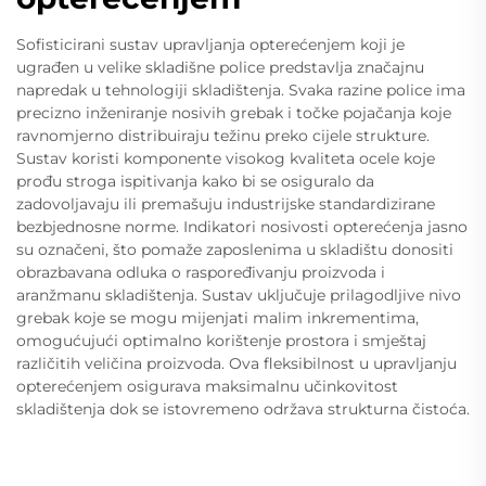
Sofisticirani sustav upravljanja opterećenjem koji je
ugrađen u velike skladišne police predstavlja značajnu
napredak u tehnologiji skladištenja. Svaka razine police ima
precizno inženiranje nosivih grebak i točke pojačanja koje
ravnomjerno distribuiraju težinu preko cijele strukture.
Sustav koristi komponente visokog kvaliteta ocele koje
prođu stroga ispitivanja kako bi se osiguralo da
zadovoljavaju ili premašuju industrijske standardizirane
bezbjednosne norme. Indikatori nosivosti opterećenja jasno
su označeni, što pomaže zaposlenima u skladištu donositi
obrazbavana odluka o raspoređivanju proizvoda i
aranžmanu skladištenja. Sustav uključuje prilagodljive nivo
grebak koje se mogu mijenjati malim inkrementima,
omogućujući optimalno korištenje prostora i smještaj
različitih veličina proizvoda. Ova fleksibilnost u upravljanju
opterećenjem osigurava maksimalnu učinkovitost
skladištenja dok se istovremeno održava strukturna čistoća.