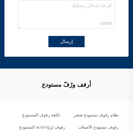
0/1000
إرسال
أرفف ورُفّ مستودع
نظام رفوف مستودع صغير
تكلفة رفوف المستودع
رفوف مستودع الأصناف
رفوف لرacking المستودع