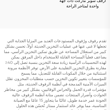
أرفف سوبر ماركت ذات جهة
واحدة لمتاجر الراحة
الأمريكية الجنوبية YD-S008
تقدم رفوف ورُفوف المستودعات العديد من المزايا الجذابة التي
تجعلها لا غنى عنها في عمليات التخزين الحديثة. أولاً، تحسن بشكل
كبير من استغلال المساحة عن طريق تمكين التخزين الرأسي، مما
يضاعف فعلياً المساحة القابلة للاستخدام داخل المرفق. يمكن
لهذه التحسينات الرأسية زيادة سعة التخزين بنسبة تصل إلى 40٪
مقارنة بطرق التخزين التقليدية على الأرض. توفر الأنظمة مرونة
استثنائية من خلال المكونات القابلة للتعديل، مما يسمح
للمؤسسات بتغيير تكوين التخزين حسب متطلبات المخزون. تقلل
الميزات الأمنية المدمجة في أنظمة الرفوف الحديثة، مثل
مؤشرات قدرة الحمل والحراس الوقائيين، بشكل كبير من مخاطر
الحوادث وأضرار المنتجات. تضمن متانة أنظمة الرفوف عالية
الجودة عمر خدمة طويل، غالبًا ما يتجاوز 15 عامًا مع الصيانة
المناسبة، مما يوفر عائد استثمار ممتاز. تُحسّن هذه الحلول