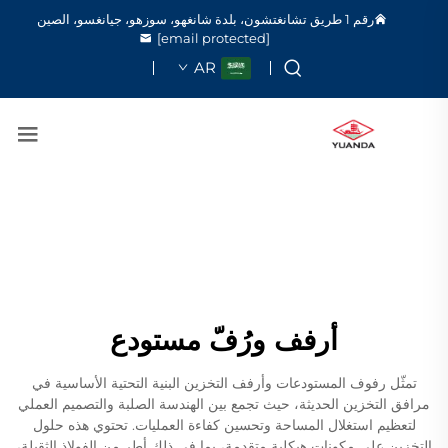
رقم 1 طريق تشانغتشون، بلدة شانغهو، سوزهو، جيانغسو، الصين
[email protected]
AR
أرفف ورُفّ مستودع
تمثّل رفوف المستودعات وأرفف التخزين البنية التحتية الأساسية في
مرافق التخزين الحديثة، حيث تجمع بين الهندسة الصلبة والتصميم العملي
لتعظيم استغلال المساحة وتحسين كفاءة العمليات. تحتوي هذه حلول
التخزين على مكونات هيكلية متقدمة، بما في ذلك أطر من الفولاذ الثقيلة،