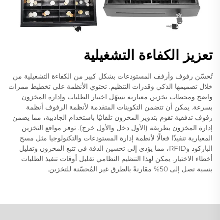
تعزيز الكفاءة التشغيلية
تُحسّن رفوف وأرفف المستودعات بشكل كبير من الكفاءة التشغيلية من
خلال تصميمها الذكي وقدرات التنظيم. تحتوي الأنظمة على تخطيط ممرات
واضح ومحطات تخزين معيارية تسهّل اختيار الطلبات وإدارة المخزون
بسرعة. يمكن أن تتضمن التكوينات المتقدمة لأنظمة الرفوف أنظمة
رفوف تدفقية تقوم بتدوير المخزون تلقائيًا باستخدام الجاذبية، مما يضمن
إدارة المخزون بطريقة (الأول دخل والأول خرج). توفر مواقع التخزين
المعيارية تنفيذًا فعالًا لأنظمة إدارة المستودعات والتكنولوجيا مثل مسح
الباركود وRFID، مما يؤدي إلى تحسين الدقة في تتبع المخزون وتقليل
أخطاء الاختيار. يمكن لهذا التنظيم النظامي تقليل أوقات تنفيذ الطلبات
بنسبة تصل إلى 50% مقارنةً بالطرق غير المُحسّنة للتخزين.