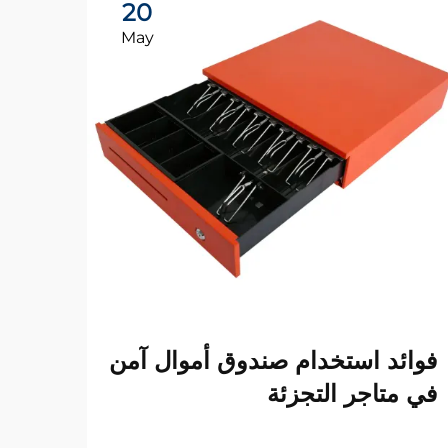
20
May
لماذ
فوائد استخدام صندوق أموال آمن
صندو
في متاجر التجزئة
عرض ا