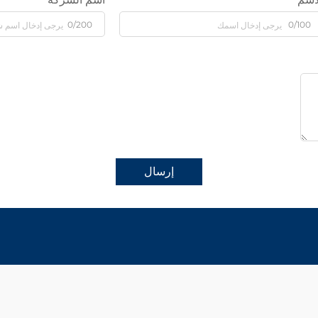
0/200
0/100
إرسال