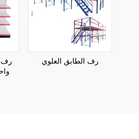
رف الطابق العلوي
رف 
واح
الب