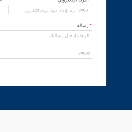
0/100
رسالة
0/1000