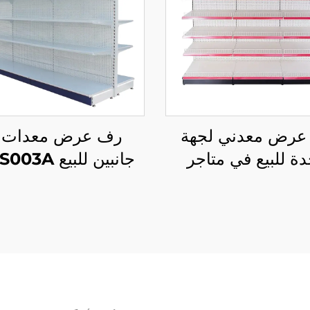
عرض معدني لجهة
رف عرض معدات 
دة للبيع في متاجر
جانبين للبيع YD-S003A
قالة YD-S003