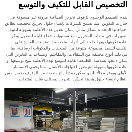
التخصيص القابل للتكيف والتوسع
يقدم التصميم الوحدوي لرُفوف تخزين الصناعية مرونة غير مسبوقة في
خيارات التكوين، مما يسمح للشركات بإنشاء حلول تخزين مخصصة تطابق
احتياجاتها المحددة بشكل مثالي. يمكن تعديل هذه الأنظمة بسهولة لتلبية
التغييرات في ملفات المخزون، مع مستويات شعاع قابلة للتعديل يمكن
إعادة تكوينها دون الحاجة إلى أدوات متخصصة. تمتد هذه القدرة على
التكيف لتشمل مجموعة متنوعة من الملحقات والمكونات الإضافية، بما
في ذلك أنواع مختلفة من السقالات، والمقاسم، ومساعدات التخزين التي
يمكن دمجها بسلاسة. الطبيعة القابلة للتوسع لهذه الأنظمة تتيح توسيعها أو
إعادة تكوينها بسهولة مع تطور احتياجات الأعمال، مما يحمي الاستثمار
الأولي ويوفر مجالًا للنمو. يمكن دمج أنواع متعددة من الرفوف ضمن نفس
النظام لإنشاء حلول هجينة تُحسِّن التخزين لمختلف فئات المنتجات.