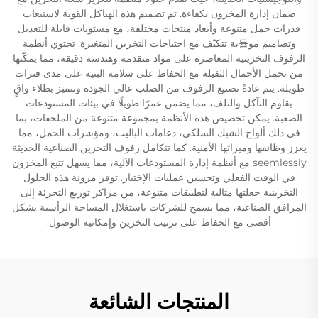
ضمان إدارة المخزون بكفاءة. تم تصميم هذه الهياكل القوية لاستيعاب
قدرات حمل متنوعة وأبعاد منتجات مختلفة، مع مستويات قابلة للتعديل
وتصاميم مو듈ية تتكيّف مع احتياجات التخزين المتغيرة. تحتوي أنظمة
الرفوف التخزينية المعاصرة على مواد متقدمة وهندسة دقيقة، مما يمكّنها
من تحمل الأحمال الثقيلة مع الحفاظ على سلامة البنية على مدى فترات
طويلة. يتم عادةً تصنيع الرفوف من الصلب عالي الجودة وتتميز بطلاء واقٍ
يقاوم التآكل والتلف، مما يضمن عمرًا طويلًا في بيئات المستودعات
الصعبة. يمكن تخصيص هذه الأنظمة بمجموعة متنوعة من الملحقات، بما
في ذلك ألواح الشبك السلكي، دعامات الباليت، ومؤشرات الحمل، مما
يعزز وظائفها وميزاتها الأمنية. كما تتكامل رفوف التخزين الصناعية الحديثة
seemlessly مع أنظمة إدارة المستودعات الآلية، مما يسهل تتبع المخزون
في الوقت الفعلي وتحسين عمليات الإختيار. توفر مرونة هذه الحلول
التخزينية جعلتها مثالية لتطبيقات متنوعة، من مراكز توزيع التجزئة إلى
المرافق الصناعية، مما يسمح للشركات باستغلال المساحة الرأسية بشكل
أقصى مع الحفاظ على ترتيب التخزين وإمكانية الوصول.
المنتجات الشائعة