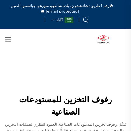
رقم 1 طريق تشانغتشون، بلدة شانغهو، سوزهو، جيانغسو، الصين
[email protected]
AR
رفوف التخزين للمستودعات
الصناعية
تُمثّل رفوف تخزين المستودعات الصناعية العمود الفقري لعمليات التخزين
واللوجيستيات الحديثة، حيث تقدم حلولًا منظمة لتعزيز سعة التخزين مع