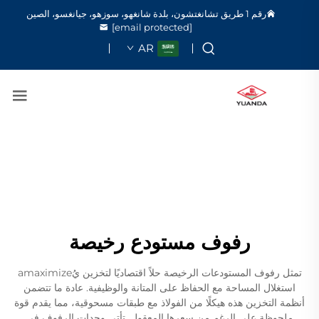
رقم 1 طريق تشانغتشون، بلدة شانغهو، سوزهو، جيانغسو، الصين
[email protected]
AR
رفوف مستودع رخيصة
تمثل رفوف المستودعات الرخيصة حلاً اقتصاديًا لتخزين يُamaximize
استغلال المساحة مع الحفاظ على المتانة والوظيفية. عادة ما تتضمن
أنظمة التخزين هذه هيكلًا من الفولاذ مع طبقات مسحوقية، مما يقدم قوة
ملحوظة على الرغم من سعرها المعقول. تأتي وحدات الرفوف في