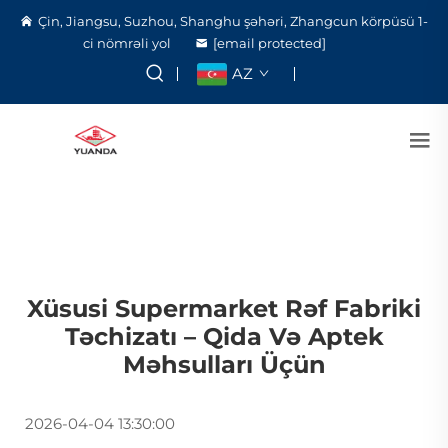
Çin, Jiangsu, Suzhou, Shanghu şəhəri, Zhangcun körpüsü 1-
ci nömrəli yol
[email protected]
AZ
Xüsusi Supermarket Rəf Fabriki
Təchizatı – Qida Və Aptek
Məhsulları Üçün
2026-04-04 13:30:00