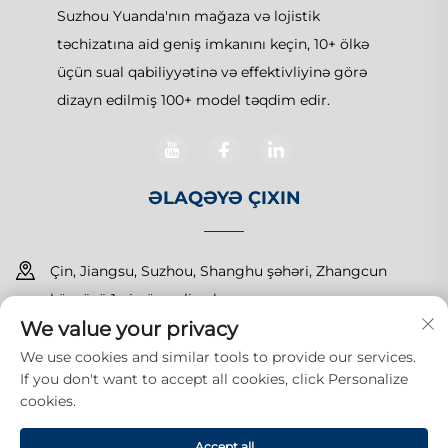
Suzhou Yuanda'nın mağaza və lojistik
təchizatına aid geniş imkanını keçin, 10+ ölkə
üçün sual qabiliyyətinə və effektivliyinə görə
dizayn edilmiş 100+ model təqdim edir.
ƏLAQƏYƏ ÇIXIN
Çin, Jiangsu, Suzhou, Shanghu şəhəri, Zhangcun
körpüsü 1-ci nömrəli yol
We value your privacy
+86-15150179453
We use cookies and similar tools to provide our services.
If you don't want to accept all cookies, click Personalize
[email protected]
cookies.
Accept all