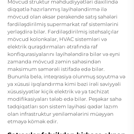
Mövcud struktur məhdudiyyətləri daxilində
diqqətlə hazırlanmış layihələndirmə ilə
mövcud olan əksər perakende satış sahələri
fərdiləşdirilmiş supermarkat raf sistemlərini
yerləşdirə bilər. Fərdiləşdirilmiş istehsalçılar
mövcud kolonkalar, HVAC sistemləri və
elektrik quraşdırmaları ətrafında raf
konfiqurasiyalarını layihələndirə bilər və eyni
zamanda mövcud zəmin sahəsindən
maksimum səmərəli istifadə edə bilər.
Bununla belə, inteqrasiya olunmuş soyutma və
ya xüsusi işıqlandırma kimi bəzi irəli səviyyəli
xüsusiyyətlər kiçik elektrik və ya təchizat
modifikasiyaları tələb edə bilər. Peşəkar sahə
tədqiqatları son sistem layihəsi qədər lazım
olan infrastruktur yeniləmələrini müəyyən
etməyə kömək edir.