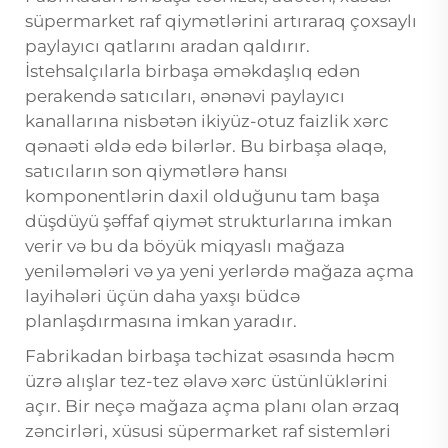
süpermarket raf qiymətlərini artıraraq çoxsaylı
paylayıcı qatlarını aradan qaldırır.
İstehsalçılarla birbaşa əməkdaşlıq edən
perakendə satıcıları, ənənəvi paylayıcı
kanallarına nisbətən ikiyüz-otuz faizlik xərc
qənaəti əldə edə bilərlər. Bu birbaşa əlaqə,
satıcıların son qiymətlərə hansı
komponentlərin daxil olduğunu tam başa
düşdüyü şəffaf qiymət strukturlarına imkan
verir və bu da böyük miqyaslı mağaza
yeniləmələri və ya yeni yerlərdə mağaza açma
layihələri üçün daha yaxşı büdcə
planlaşdırmasına imkan yaradır.
Fabrikadan birbaşa təchizat əsasında həcm
üzrə alışlar tez-tez əlavə xərc üstünlüklərini
açır. Bir neçə mağaza açma planı olan ərzaq
zəncirləri, xüsusi süpermarket raf sistemləri