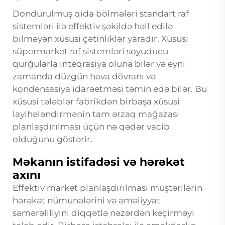
Dondurulmuş qida bölmələri standart raf
sistemləri ilə effektiv şəkildə həll edilə
bilməyən xüsusi çətinliklər yaradır. Xüsusi
süpermarket raf sistemləri soyuducu
qurğularla inteqrasiya oluna bilər və eyni
zamanda düzgün hava dövranı və
kondensasiya idarəetməsi təmin edə bilər. Bu
xüsusi tələblər fabrikdən birbaşa xüsusi
layihələndirmənin tam ərzaq mağazası
planlaşdırılması üçün nə qədər vacib
olduğunu göstərir.
Məkanın istifadəsi və hərəkət
axını
Effektiv market planlaşdırılması müştərilərin
hərəkət nümunələrini və əməliyyat
səmərəliliyini diqqətlə nəzərdən keçirməyi