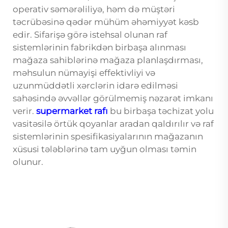
operativ səmərəliliyə, həm də müştəri
təcrübəsinə qədər mühüm əhəmiyyət kəsb
edir. Sifarişə görə istehsal olunan raf
sistemlərinin fabrikdən birbaşa alınması
mağaza sahiblərinə mağaza planlaşdırması,
məhsulun nümayişi effektivliyi və
uzunmüddətli xərclərin idarə edilməsi
sahəsində əvvəllər görülmemiş nəzarət imkanı
verir.
supermarket rafı
bu birbaşa təchizat yolu
vasitəsilə örtük qoyanlar aradan qaldırılır və raf
sistemlərinin spesifikasiyalarının mağazanın
xüsusi tələblərinə tam uyğun olması təmin
olunur.