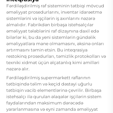
Fərdiləşdirilmiş raf sisteminin tətbiqi mövcud
əməliyyat prosedurlarını, inventar idarəetmə
sistemlərini və işçilərin iş axınlarını nəzərə
almalıdır. Fabrikdən birbaşa istehsalçılar
əməliyyat tələblərini raf dizaynına daxil edə
bilərlər ki, bu da yeni sistemlərin gündəlik
əməliyyatlara mane olmamasını, əksinə onları
artırmasını təmin etsin. Bu inteqrasiya
restokinq prosedurları, təmizlik protokolları və
texniki xidmət üçün əlçatanlıq kimi amilləri
nəzərə alır.
Fərdiləşdirilmiş supermarkett raflarının
tətbiqində təlim və keçid dəstəyi uğurlu
tətbiqin vacib elementlərinə çevrilir. Birbaşa
istehsalçı ilə qurulan əlaqələr işçilərin sistem
faydalarından maksimum dərəcədə
yararlanmasına və eyni zamanda əməliyyat