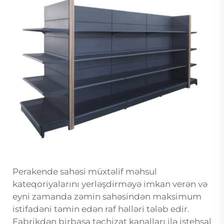
Perakende sahəsi müxtəlif məhsul
kateqoriyalarını yerləşdirməyə imkan verən və
eyni zamanda zəmin sahəsindən maksimum
istifadəni təmin edən raf həlləri tələb edir.
Fabrikdən birbaşa təchizat kanalları ilə istehsal