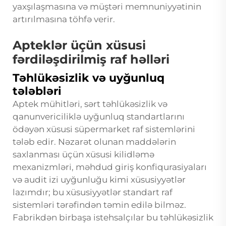
yaxşılaşmasına və müştəri memnuniyyətinin
artırılmasına töhfə verir.
Apteklər üçün xüsusi
fərdiləşdirilmiş raf həlləri
Təhlükəsizlik və uyğunluq
tələbləri
Aptek mühitləri, sərt təhlükəsizlik və
qanunvericiliklə uyğunluq standartlarını
ödəyən xüsusi süpermarket raf sistemlərini
tələb edir. Nəzarət olunan maddələrin
saxlanması üçün xüsusi kilidləmə
mexanizmləri, məhdud giriş konfiqurasiyaları
və audit izi uyğunluğu kimi xüsusiyyətlər
lazımdır; bu xüsusiyyətlər standart raf
sistemləri tərəfindən təmin edilə bilməz.
Fabrikdən birbaşa istehsalçılar bu təhlükəsizlik