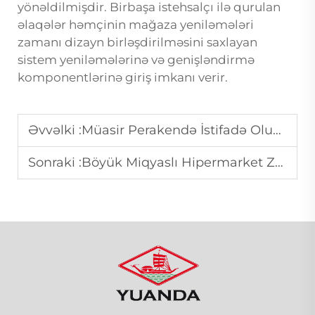
yönəldilmişdir. Birbaşa istehsalçı ilə qurulan
əlaqələr həmçinin mağaza yeniləmələri
zamanı dizayn birləşdirilməsini saxlayan
sistem yeniləmələrinə və genişləndirmə
komponentlərinə giriş imkanı verir.
Əvvəlki :
Müasir Perakendə İstifadə Olunan Peşəkar Supermarkett Rəf İstehsalçısı
Sonraki :
Böyük Miqyaslı Hipermarket Zəncirləri üçün Alış-veriş Tərəvizi Təchizatçısı