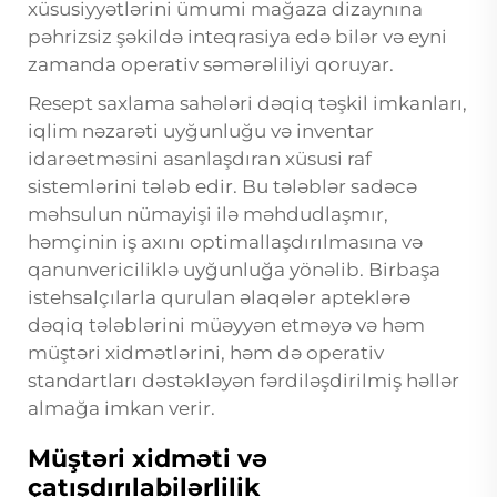
xüsusiyyətlərini ümumi mağaza dizaynına
pəhrizsiz şəkildə inteqrasiya edə bilər və eyni
zamanda operativ səmərəliliyi qoruyar.
Resept saxlama sahələri dəqiq təşkil imkanları,
iqlim nəzarəti uyğunluğu və inventar
idarəetməsini asanlaşdıran xüsusi raf
sistemlərini tələb edir. Bu tələblər sadəcə
məhsulun nümayişi ilə məhdudlaşmır,
həmçinin iş axını optimallaşdırılmasına və
qanunvericiliklə uyğunluğa yönəlib. Birbaşa
istehsalçılarla qurulan əlaqələr apteklərə
dəqiq tələblərini müəyyən etməyə və həm
müştəri xidmətlərini, həm də operativ
standartları dəstəkləyən fərdiləşdirilmiş həllər
almağa imkan verir.
Müştəri xidməti və
çatışdırılabilərlilik