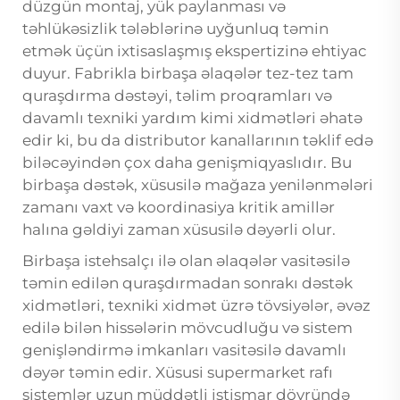
düzgün montaj, yük paylanması və
təhlükəsizlik tələblərinə uyğunluq təmin
etmək üçün ixtisaslaşmış ekspertizinə ehtiyac
duyur. Fabrikla birbaşa əlaqələr tez-tez tam
quraşdırma dəstəyi, təlim proqramları və
davamlı texniki yardım kimi xidmətləri əhatə
edir ki, bu da distributor kanallarının təklif edə
biləcəyindən çox daha genişmiqyaslıdır. Bu
birbaşa dəstək, xüsusilə mağaza yenilənmələri
zamanı vaxt və koordinasiya kritik amillər
halına gəldiyi zaman xüsusilə dəyərli olur.
Birbaşa istehsalçı ilə olan əlaqələr vasitəsilə
təmin edilən quraşdırmadan sonrakı dəstək
xidmətləri, texniki xidmət üzrə tövsiyələr, əvəz
edilə bilən hissələrin mövcudluğu və sistem
genişləndirmə imkanları vasitəsilə davamlı
dəyər təmin edir.
Xüsusi supermarket rafı
sistemlər uzun müddətli istismar dövründə