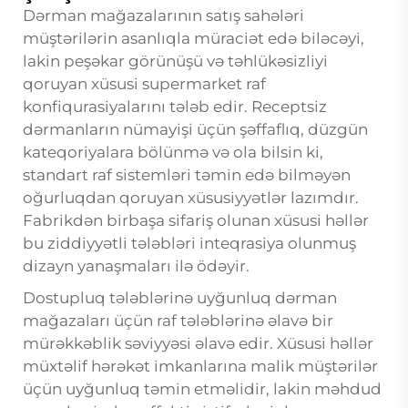
Dərman mağazalarının satış sahələri
müştərilərin asanlıqla müraciət edə biləcəyi,
lakin peşəkar görünüşü və təhlükəsizliyi
qoruyan xüsusi supermarket raf
konfiqurasiyalarını tələb edir. Receptsiz
dərmanların nümayişi üçün şəffaflıq, düzgün
kateqoriyalara bölünmə və ola bilsin ki,
standart raf sistemləri təmin edə bilməyən
oğurluqdan qoruyan xüsusiyyətlər lazımdır.
Fabrikdən birbaşa sifariş olunan xüsusi həllər
bu ziddiyyətli tələbləri inteqrasiya olunmuş
dizayn yanaşmaları ilə ödəyir.
Dostupluq tələblərinə uyğunluq dərman
mağazaları üçün raf tələblərinə əlavə bir
mürəkkəblik səviyyəsi əlavə edir. Xüsusi həllər
müxtəlif hərəkət imkanlarına malik müştərilər
üçün uyğunluq təmin etməlidir, lakin məhdud