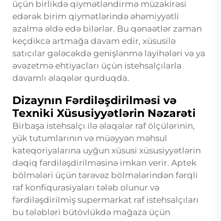
üçün birlikdə qiymətləndirmə müzakirəsi
edərək birim qiymətlərində əhəmiyyətli
azalma əldə edə bilərlər. Bu qənaətlər zaman
keçdikcə artmağa davam edir, xüsusilə
satıcılar gələcəkdə genişlənmə layihələri və ya
əvəzetmə ehtiyacları üçün istehsalçılarla
davamlı əlaqələr qurduqda.
Dizaynın Fərdiləşdirilməsi və
Texniki Xüsusiyyətlərin Nəzarəti
Birbaşa istehsalçı ilə əlaqələr raf ölçülərinin,
yük tutumlarının və müəyyən məhsul
kateqoriyalarına uyğun xüsusi xüsusiyyətlərin
dəqiq fərdiləşdirilməsinə imkan verir. Aptek
bölmələri üçün tərəvəz bölmələrindən fərqli
raf konfiqurasiyaları tələb olunur və
fərdiləşdirilmiş supermarkat raf istehsalçıları
bu tələbləri bütövlükdə mağaza üçün