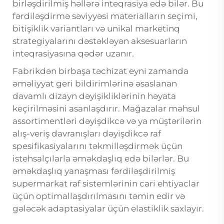
birləşdirilmiş həllərə inteqrasiya edə bilər. Bu
fərdiləşdirmə səviyyəsi materialların seçimi,
bitişiklik variantları və unikal marketinq
strategiyalarını dəstəkləyən aksesuarların
inteqrasiyasına qədər uzanır.
Fabrikdən birbaşa təchizat eyni zamanda
əməliyyat geri bildirimlərinə əsaslanan
davamlı dizayn dəyişikliklərinin həyata
keçirilməsini asanlaşdırır. Mağazalar məhsul
assortimentləri dəyişdikcə və ya müştərilərin
alış-veriş davranışları dəyişdikcə raf
spesifikasiyalarını təkmilləşdirmək üçün
istehsalçılarla əməkdaşlıq edə bilərlər. Bu
əməkdaşlıq yanaşması fərdiləşdirilmiş
supermarkat raf sistemlərinin cari ehtiyaclar
üçün optimallaşdırılmasını təmin edir və
gələcək adaptasiyalar üçün elastiklik saxlayır.