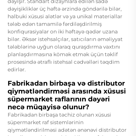
dəyişir. Standart dizaynlara edilən sadə
dəyişikliklər üç həftə ərzində göndərilə bilər,
halbuki xüsusi alətlər və ya unikal materiallar
tələb edən tamamilə fərdiləşdirilmiş
konfiqurasiyalar on iki həftəyə qədər uzana
bilər. Əksər istehsalçılar, satıcıların əməliyyat
tələblərinə uyğun olaraq quraşdırma vaxtını
planlaşdırmasına kömək etmək üçün təklif
prosesində ətraflı istehsal cədvəlləri təqdim
edirlər.
Fabrikadan birbaşa və distributor
qiymətləndirməsi arasında xüsusi
süpermarket raflarının dəyəri
necə müqayisə olunur?
Fabrikadan birbaşa təchiz olunan xüsusi
süpermarket raf sistemlərinin
qiymətləndirilməsi adətən ənənəvi distributor