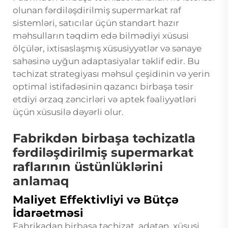
olunan fərdiləşdirilmiş supermarkat raf
sistemləri, satıcılar üçün standart hazır
məhsulların təqdim edə bilmədiyi xüsusi
ölçülər, ixtisaslaşmış xüsusiyyətlər və sənaye
sahəsinə uyğun adaptasiyalar təklif edir. Bu
təchizat strategiyası məhsul çeşidinin və yerin
optimal istifadəsinin qazancı birbaşa təsir
etdiyi ərzaq zəncirləri və aptek fəaliyyətləri
üçün xüsusilə dəyərli olur.
Fabrikdən birbaşa təchizatla
fərdiləşdirilmiş supermarkat
raflarının üstünlüklərini
anlamaq
Maliyet Effektivliyi və Bütçə
İdarəetməsi
Fabrikadan birbaşa təchizat, adətən, xüsusi