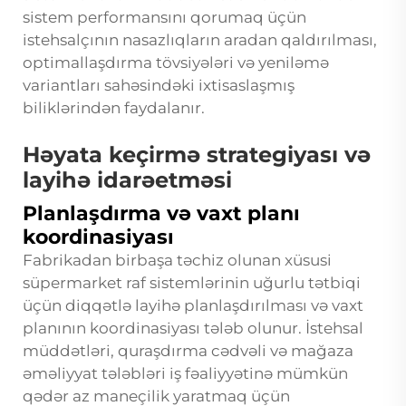
sistem performansını qorumaq üçün
istehsalçının nasazlıqların aradan qaldırılması,
optimallaşdırma tövsiyələri və yeniləmə
variantları sahəsindəki ixtisaslaşmış
biliklərindən faydalanır.
Həyata keçirmə strategiyası və
layihə idarəetməsi
Planlaşdırma və vaxt planı
koordinasiyası
Fabrikadan birbaşa təchiz olunan xüsusi
süpermarket raf sistemlərinin uğurlu tətbiqi
üçün diqqətlə layihə planlaşdırılması və vaxt
planının koordinasiyası tələb olunur. İstehsal
müddətləri, quraşdırma cədvəli və mağaza
əməliyyat tələbləri iş fəaliyyətinə mümkün
qədər az maneçilik yaratmaq üçün