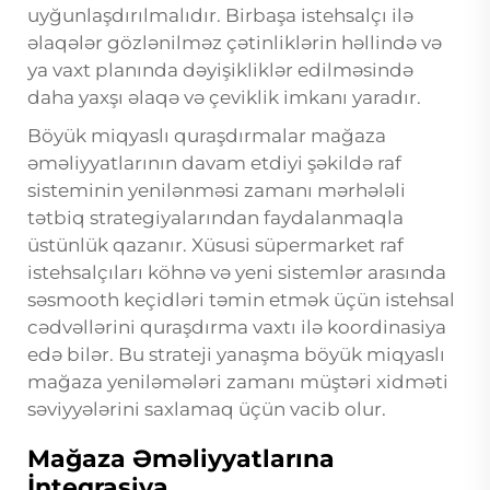
uyğunlaşdırılmalıdır. Birbaşa istehsalçı ilə
əlaqələr gözlənilməz çətinliklərin həllində və
ya vaxt planında dəyişikliklər edilməsində
daha yaxşı əlaqə və çeviklik imkanı yaradır.
Böyük miqyaslı quraşdırmalar mağaza
əməliyyatlarının davam etdiyi şəkildə raf
sisteminin yenilənməsi zamanı mərhələli
tətbiq strategiyalarından faydalanmaqla
üstünlük qazanır. Xüsusi süpermarket raf
istehsalçıları köhnə və yeni sistemlər arasında
səsmooth keçidləri təmin etmək üçün istehsal
cədvəllərini quraşdırma vaxtı ilə koordinasiya
edə bilər. Bu strateji yanaşma böyük miqyaslı
mağaza yeniləmələri zamanı müştəri xidməti
səviyyələrini saxlamaq üçün vacib olur.
Mağaza Əməliyyatlarına
İnteqrasiya