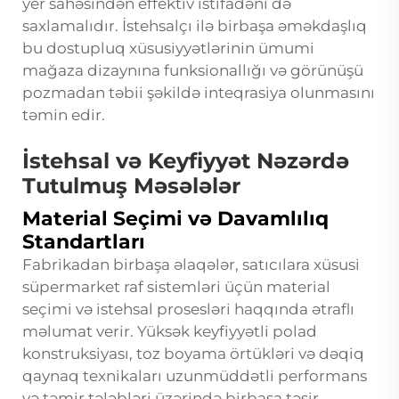
yer sahəsindən effektiv istifadəni də
saxlamalıdır. İstehsalçı ilə birbaşa əməkdaşlıq
bu dostupluq xüsusiyyətlərinin ümumi
mağaza dizaynına funksionallığı və görünüşü
pozmadan təbii şəkildə inteqrasiya olunmasını
təmin edir.
İstehsal və Keyfiyyət Nəzərdə
Tutulmuş Məsələlər
Material Seçimi və Davamlılıq
Standartları
Fabrikadan birbaşa əlaqələr, satıcılara xüsusi
süpermarket raf sistemləri üçün material
seçimi və istehsal prosesləri haqqında ətraflı
məlumat verir. Yüksək keyfiyyətli polad
konstruksiyası, toz boyama örtükləri və dəqiq
qaynaq texnikaları uzunmüddətli performans
və təmir tələbləri üzərində birbaşa təsir