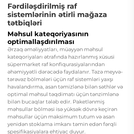
Fərdiləşdirilmiş raf
sistemlərinin ətirli mağaza
tətbiqləri
Məhsul kateqoriyasının
optimallaşdırılması
Ərzaq əməliyyatları, müəyyən məhsul
kateqoriyaları ətrafında hazırlanmış xüsusi
süpermarket raf konfiqurasiyalarından
əhəmiyyətli dərəcədə faydalanır. Təzə meyvə-
tərəvəz bölmələri üçün raf sistemləri yaxşı
havalandırma, asan təmizlənə bilən səthlər və
optimal məhsul təqdimatı üçün tənzimlənə
bilən bucaqlar tələb edir. Paketlənmiş
məhsullar bölməsi isə yüksək dövrə keçirən
məhsullar üçün maksimum tutum və asan
yenidən stoklama imkanı təmin edən fərqli
spesifikasiyalara ehtiyac duyur.