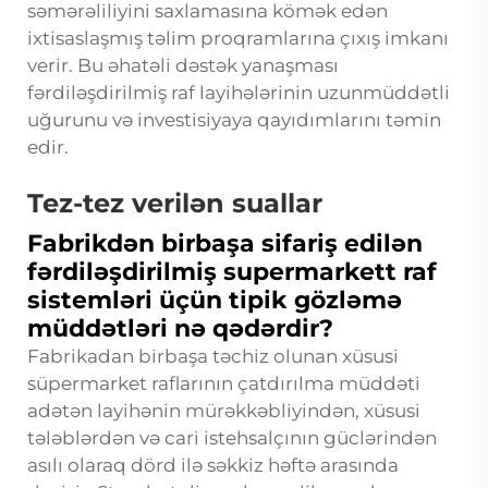
səmərəliliyini saxlamasına kömək edən
ixtisaslaşmış təlim proqramlarına çıxış imkanı
verir. Bu əhatəli dəstək yanaşması
fərdiləşdirilmiş raf layihələrinin uzunmüddətli
uğurunu və investisiyaya qayıdımlarını təmin
edir.
Tez-tez verilən suallar
Fabrikdən birbaşa sifariş edilən
fərdiləşdirilmiş supermarkett raf
sistemləri üçün tipik gözləmə
müddətləri nə qədərdir?
Fabrikadan birbaşa təchiz olunan xüsusi
süpermarket raflarının çatdırılma müddəti
adətən layihənin mürəkkəbliyindən, xüsusi
tələblərdən və cari istehsalçının güclərindən
asılı olaraq dörd ilə səkkiz həftə arasında