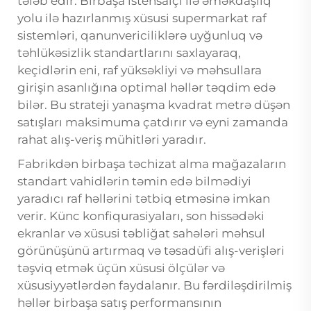
tələb edir. Birbaşa istehsalçı ilə əməkdaşlıq
yolu ilə hazırlanmış xüsusi supermarkat raf
sistemləri, qanunvericiliklərə uyğunluq və
təhlükəsizlik standartlarını saxlayaraq,
keçidlərin eni, raf yüksəkliyi və məhsullara
girişin asanlığına optimal həllər təqdim edə
bilər. Bu strateji yanaşma kvadrat metrə düşən
satışları maksimuma çatdırır və eyni zamanda
rahat alış-veriş mühitləri yaradır.
Fabrikdən birbaşa təchizat alma mağazaların
standart vahidlərin təmin edə bilmədiyi
yaradıcı raf həllərini tətbiq etməsinə imkan
verir. Künc konfiqurasiyaları, son hissədəki
ekranlar və xüsusi təbliğat sahələri məhsul
görünüşünü artırmaq və təsadüfi alış-verişləri
təşviq etmək üçün xüsusi ölçülər və
xüsusiyyətlərdən faydalanır. Bu fərdiləşdirilmiş
həllər birbaşa satış performansının