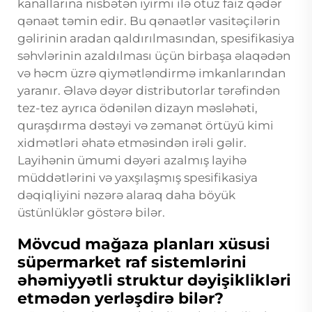
kanallarına nisbətən iyirmi ilə otuz faiz qədər
qənaət təmin edir. Bu qənaətlər vasitəçilərin
gəlirinin aradan qaldırılmasından, spesifikasiya
səhvlərinin azaldılması üçün birbaşa əlaqədən
və həcm üzrə qiymətləndirmə imkanlarından
yaranır. Əlavə dəyər distributorlar tərəfindən
tez-tez ayrıca ödənilən dizayn məsləhəti,
quraşdırma dəstəyi və zəmanət örtüyü kimi
xidmətləri əhatə etməsindən irəli gəlir.
Layihənin ümumi dəyəri azalmış layihə
müddətlərini və yaxşılaşmış spesifikasiya
dəqiqliyini nəzərə alaraq daha böyük
üstünlüklər göstərə bilər.
Mövcud mağaza planları xüsusi
süpermarket raf sistemlərini
əhəmiyyətli struktur dəyişiklikləri
etmədən yerləşdirə bilər?