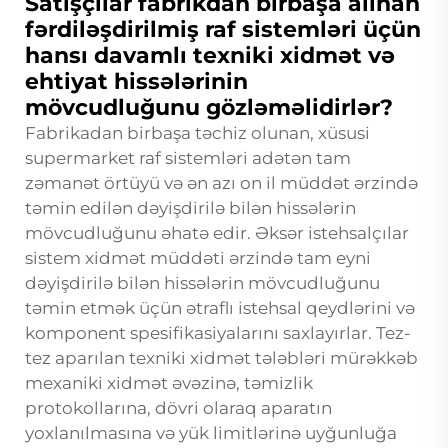
Satışçılar fabrikdan birbaşa alınan
fərdiləşdirilmiş raf sistemləri üçün
hansı davamlı texniki xidmət və
ehtiyat hissələrinin
mövcudluğunu gözləməlidirlər?
Fabrikadan birbaşa təchiz olunan, xüsusi
supermarket raf sistemləri adətən tam
zəmanət örtüyü və ən azı on il müddət ərzində
təmin edilən dəyişdirilə bilən hissələrin
mövcudluğunu əhatə edir. Əksər istehsalçılar
sistem xidmət müddəti ərzində tam eyni
dəyişdirilə bilən hissələrin mövcudluğunu
təmin etmək üçün ətraflı istehsal qeydlərini və
komponent spesifikasiyalarını saxlayırlar. Tez-
tez aparılan texniki xidmət tələbləri mürəkkəb
mexaniki xidmət əvəzinə, təmizlik
protokollarına, dövri olaraq aparatın
yoxlanılmasına və yük limitlərinə uyğunluğa