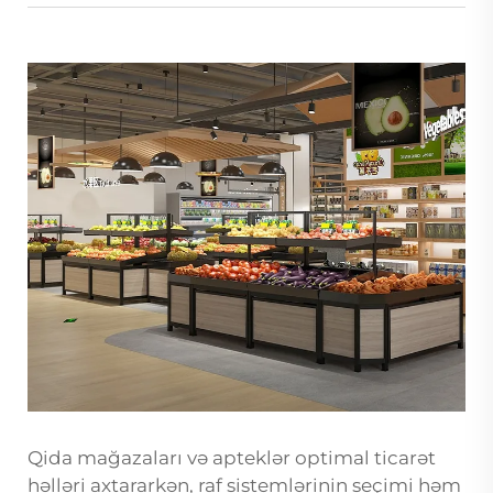
Qida mağazaları və apteklər optimal ticarət
həlləri axtararkən, raf sistemlərinin seçimi həm