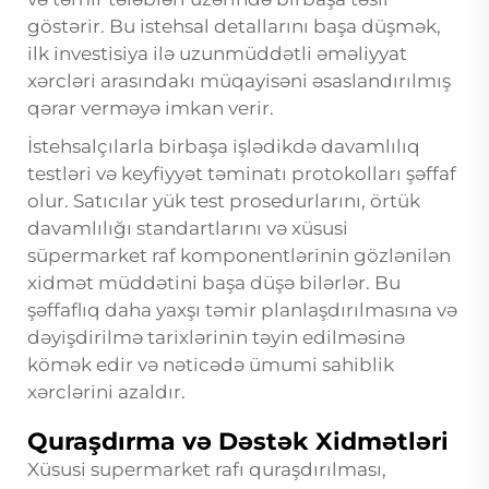
göstərir. Bu istehsal detallarını başa düşmək,
ilk investisiya ilə uzunmüddətli əməliyyat
xərcləri arasındakı müqayisəni əsaslandırılmış
qərar verməyə imkan verir.
İstehsalçılarla birbaşa işlədikdə davamlılıq
testləri və keyfiyyət təminatı protokolları şəffaf
olur. Satıcılar yük test prosedurlarını, örtük
davamlılığı standartlarını və xüsusi
süpermarket raf komponentlərinin gözlənilən
xidmət müddətini başa düşə bilərlər. Bu
şəffaflıq daha yaxşı təmir planlaşdırılmasına və
dəyişdirilmə tarixlərinin təyin edilməsinə
kömək edir və nəticədə ümumi sahiblik
xərclərini azaldır.
Quraşdırma və Dəstək Xidmətləri
Xüsusi supermarket rafı quraşdırılması,