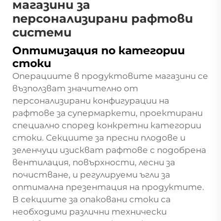
магазини за
персонализирани рафтови
системи
Оптимизация по категории
стоки
Операциите в продуктовите магазини се
възползват значително от
персонализирани конфигурации на
рафтове за супермаркети, проектирани
специално според конкретни категории
стоки. Секциите за пресни плодове и
зеленчуци изискват рафтове с подобрена
вентилация, повърхности, лесни за
почистване, и регулируеми ъгли за
оптимална презентация на продуктите.
В секциите за опаковани стоки са
необходими различни технически