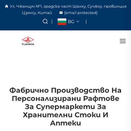
Ул. Чжанцун №1, градска част Шанху, Сучжоу, провинция
Цзянсу, Китай
[email protected]
BG
Фабрично Производство На
Персонализирани Рафтове
За Супермаркети За
Хранителни Стоки И
Аптеки