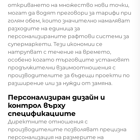
откриването на множество нови точки,
могат да водят преговори за тарифи при
голям обем, които значително намаляват
разходите на единица за
персонализираните рафтови системи за
супермаркети. Тези икономии се
натрупват с течение на времето,
особено когато търговците установят
продължителни взаимоотношения с
производителите за бъдещи проекти по
разширение или за нужди от замяна.
Персонализиран дизайн и
контрол върху
спецификациите
Директните отношения с
производителите позволяват прецизна
персонализация на размерите на