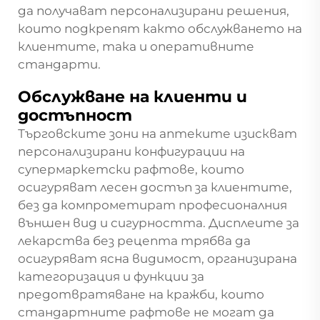
да получават персонализирани решения,
които подкрепят както обслужването на
клиентите, така и оперативните
стандарти.
Обслужване на клиенти и
достъпност
Търговските зони на аптеките изискват
персонализирани конфигурации на
супермаркетски рафтове, които
осигуряват лесен достъп за клиентите,
без да компрометират професионалния
външен вид и сигурността. Дисплеите за
лекарства без рецепта трябва да
осигуряват ясна видимост, организирана
категоризация и функции за
предотвратяване на кражби, които
стандартните рафтове не могат да