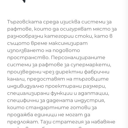
Търговската среда изисква системи за
рафтове, които да осигуряват място за
разнообразни категории стоки, като в
същото време максимизират
използването на подовото
пространство. Персонализираните
системи за рафтове за супермаркети,
произведени чрез директни фабрични
канали, предоставят на търговците
индивидуално проектирани размери,
специализирани функции и адаптации,
специфични за дадената индустрия,
които стандартните готови за
продажба единици не могат да
предложат. Тази стратегия за набавяне