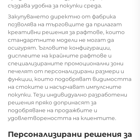
създава удобна за покупки среда.
Закупуването директно от фабрика
позволява на търговците да прилагат
креативни решения за рафтове, които
стандартните модели не могат да
осигурят. Ъгловите конфигурации,
дисплеите на крайните рафтове и
специализираните промоционални зони
печелят от персонализирани размери и
функции, които подобряват видимостта
на стоките и насърчават импулсните
покупки. Тези индивидуално разработени
решения пряко допринасят за
подобряване на продажбите и
удовлетвореността на клиентите.
Персонализирани решения за