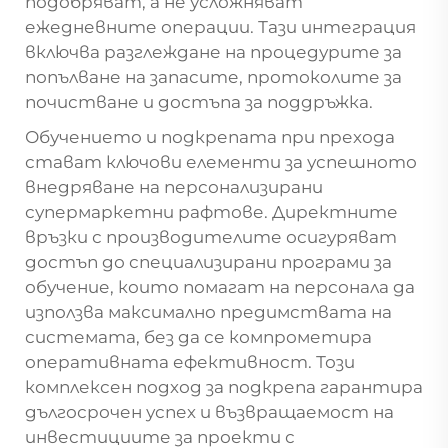
подобряват, а не усложняват
ежедневните операции. Тази интеграция
включва разглеждане на процедурите за
попълване на запасите, протоколите за
почистване и достъпа за поддръжка.
Обучението и подкрепата при прехода
стават ключови елементи за успешното
внедряване на персонализирани
супермаркетни рафтове. Директните
връзки с производителите осигуряват
достъп до специализирани програми за
обучение, които помагат на персонала да
използва максимално предимствата на
системата, без да се компрометира
оперативната ефективност. Този
комплексен подход за подкрепа гарантира
дългосрочен успех и възвращаемост на
инвестициите за проекти с