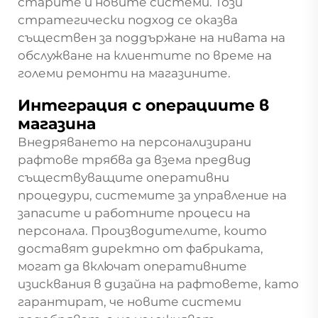
старите и новите системи. Този
стратегически подход се оказва
съществен за поддържане на нивата на
обслужване на клиентите по време на
големи ремонти на магазините.
Интеграция с операциите в
магазина
Внедряването на персонализирани
рафтове трябва да взема предвид
съществуващите оперативни
процедури, системите за управление на
запасите и работните процеси на
персонала. Производителите, които
доставят директно от фабриката,
могат да включат оперативните
изисквания в дизайна на рафтовете, като
гарантират, че новите системи