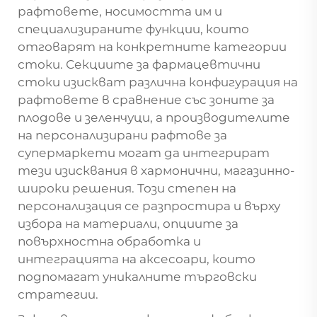
рафтовете, носимостта им и
специализираните функции, които
отговарят на конкретните категории
стоки. Секциите за фармацевтични
стоки изискват различна конфигурация на
рафтовете в сравнение със зоните за
плодове и зеленчуци, а производителите
на персонализирани рафтове за
супермаркети могат да интегрират
тези изисквания в хармонични, магазинно-
широки решения. Този степен на
персонализация се разпростира и върху
избора на материали, опциите за
повърхностна обработка и
интеграцията на аксесоари, които
подпомагат уникалните търговски
стратегии.