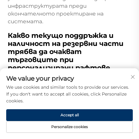
инфраструктурата преди
окончателното проектиране на
системата.
Какво текущо поддръжка и
наличност на резервни части
трябва да очакват
търговците при
персонализирани рафтове,
доставени директно от
We value your privacy
производителя?
We use cookies and similar tools to provide our services.
Системите за рафтове за супермаркети,
If you don't want to accept all cookies, click Personalize
произведени директно от фабриката и
cookies.
персонализирани според нуждите,
обикновено включват изчерпателно
Accept all
гаранционно покритие и гарантирани
Personalize cookies
доставки на резервни части за минимум
НАЧАЛНА
ПРОДУКТИ
ИМЕЙЛ
ТЕЛ.
десетгодишен период. Повечето
СТРАНИЦА