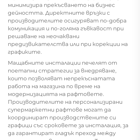
минимизира прекъсването на бизнес
дейността. Директните връзки с
производителите осигуряват по-добра
комуникация и по-голяма гъвкавост при
решаване на неочаквани
предизвикателства или при корекции на
графиките.
Мащабните инсталации печелят от
поетапни стратегии за внедряване,
които позволяват непрекъснатата
работа на магазина по време на
модернизацията на рафтовете.
Производителите на персонализирани
супермаркетни рафтове могат да
координират производствените си
графици със сроковете за инсталация, за
да гарантират гладък преход между