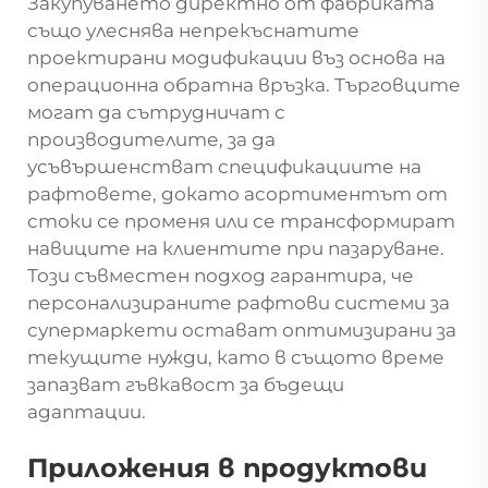
Закупуването директно от фабриката
също улеснява непрекъснатите
проектирани модификации въз основа на
операционна обратна връзка. Търговците
могат да сътрудничат с
производителите, за да
усъвършенстват спецификациите на
рафтовете, докато асортиментът от
стоки се променя или се трансформират
навиците на клиентите при пазаруване.
Този съвместен подход гарантира, че
персонализираните рафтови системи за
супермаркети остават оптимизирани за
текущите нужди, като в същото време
запазват гъвкавост за бъдещи
адаптации.
Приложения в продуктови