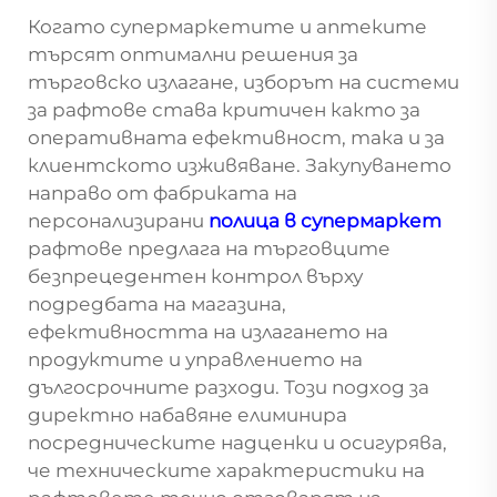
Когато супермаркетите и аптеките
търсят оптимални решения за
търговско излагане, изборът на системи
за рафтове става критичен както за
оперативната ефективност, така и за
клиентското изживяване. Закупуването
направо от фабриката на
персонализирани
полица в супермаркет
рафтове предлага на търговците
безпрецедентен контрол върху
подредбата на магазина,
ефективността на излагането на
продуктите и управлението на
дългосрочните разходи. Този подход за
директно набавяне елиминира
посредническите надценки и осигурява,
че техническите характеристики на