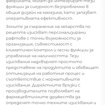
фабриката, могат да интегрират тези
функции за сигурност безпроблемно в
общия дизайн на магазина, като запазват
оперативната ефективност.
Зоните за съхранение на лекарства по
рецепта изискват персонализирани
рафтове с точни възможности за
организация, съвместимост с
климатичен контрол и лесни функции за
управление на наличността. Тези
изисквания надхвърлят простото
представяне на продуктите и обхващат
оптимизация на работния процес и
съответствие с нормативните
изисквания. Директните връзки с
производителите позволяват на
фармацевтичните дружества да
определят точно техните изисквания и