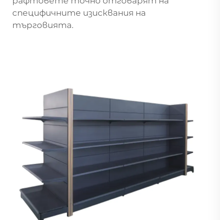
рафтовете точно отговарят на
специфичните изисквания на
търговията.