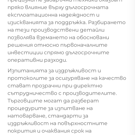
пряко влияние върху дългосрочната
експлоатационна надеждност и
изискванията за поддръжка. Разбирането
на тези производствени детайли
позволява вземането на обосновани
решения относно първоначалните
инвестиции спрямо дългосрочните
оперативни разходи.
Изпитанията за издръжливост и
протоколите за осигуряване на качество
стават прозрачни при директно
сътрудничество с производителите.
Търговците могат да разберат
процедурите за изпитване на
натоварване, стандарти за
издръжливост на повърхностните
покрития и очаквания срок на