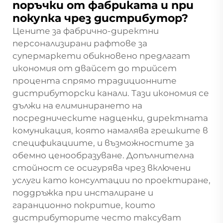
поръчки от фабриката и при
покупка чрез дистрибутор?
Цените за фабрично-директни
персонализирани рафтове за
супермаркети обикновено предлагат
икономия от двайсет до трийсет
процента спрямо традиционните
дистрибуторски канали. Тази икономия се
дължи на елиминирането на
посредническите надценки, директната
комуникация, която намалява грешките в
спецификациите, и възможностите за
обемно ценообразуване. Допълнителна
стойност се осигурява чрез включени
услуги като консултации по проектиране,
поддръжка при инсталиране и
гаранционно покритие, които
дистрибуторите често таксуват