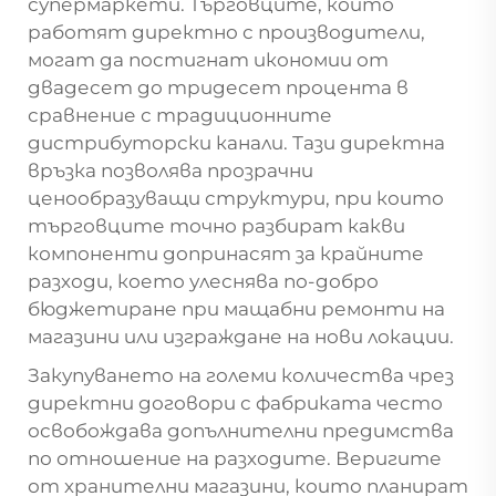
супермаркети. Търговците, които
работят директно с производители,
могат да постигнат икономии от
двадесет до тридесет процента в
сравнение с традиционните
дистрибуторски канали. Тази директна
връзка позволява прозрачни
ценообразуващи структури, при които
търговците точно разбират какви
компоненти допринасят за крайните
разходи, което улеснява по-добро
бюджетиране при мащабни ремонти на
магазини или изграждане на нови локации.
Закупуването на големи количества чрез
директни договори с фабриката често
освобождава допълнителни предимства
по отношение на разходите. Веригите
от хранителни магазини, които планират