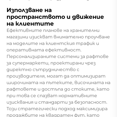
Използване на
пространството и движение
на клиентите
Ефективните планове на хранителни
магазини изискват внимателно проучване
на моделите на клиентския трафик и
оперативната ефективност.
Персонализираните системи за рафтове
за супермаркети, проектирани чрез
директно сътрудничество с
производителя, могат да оптимизират
широчината на пътеките, височината на
рафтовете и достъпа до стоките, като
при това се спазват нормативните
изисквания и стандарти за безопасност.
Този стратегически подход максимизира
продажбите на квадратен фут, като