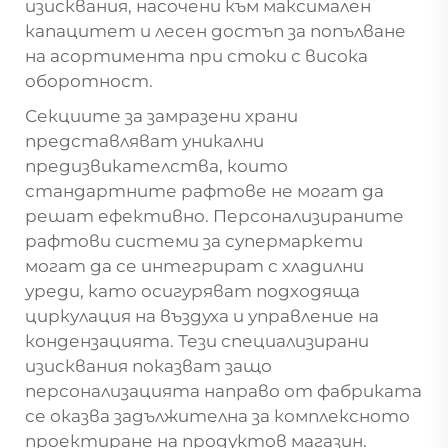
изисквания, насочени към максимален
капацитет и лесен достъп за попълване
на асортимента при стоки с висока
оборотност.
Секциите за замразени храни
представляват уникални
предизвикателства, които
стандартните рафтове не могат да
решат ефективно. Персонализираните
рафтови системи за супермаркети
могат да се интегрират с хладилни
уреди, като осигуряват подходяща
циркулация на въздуха и управление на
кондензацията. Тези специализирани
изисквания показват защо
персонализацията направо от фабриката
се оказва задължителна за комплексното
проектиране на продуктов магазин.