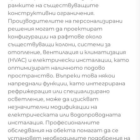
рамките на съществуващите
конструктивни ограничения.
Производителите на персонализирани
решения могат да проектират
конфигурации на рафтове около
съществуващи колони, системи за
отопление, вентилация и климатизация
(HVAC) и електрически инсталации, като
оптимизират наличното подово
пространство. Въпреки това някои
напреднали функции, като интегрирана
рефрижерация или специализирано
осветление, може да изискват
незначителни модификации на
електрическата или водопроводната
инсталация. Професионалните
обследвания на обекта помагат да се
установят необходимите подобрения на