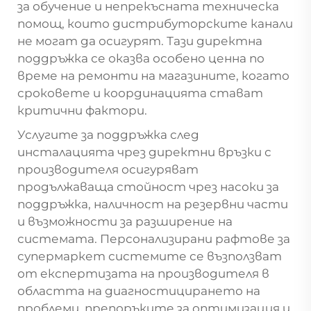
за обучение и непрекъсната техническа
помощ, които дистрибуторските канали
не могат да осигурят. Тази директна
поддръжка се оказва особено ценна по
време на ремонти на магазините, когато
сроковете и координацията стават
критични фактори.
Услугите за поддръжка след
инсталацията чрез директни връзки с
производителя осигуряват
продължаваща стойност чрез насоки за
поддръжка, наличност на резервни части
и възможности за разширение на
системата.
Персонализирани рафтове за
супермаркет
системите се възползват
от експертизата на производителя в
областта на диагностицирането на
проблеми, препоръките за оптимизация и