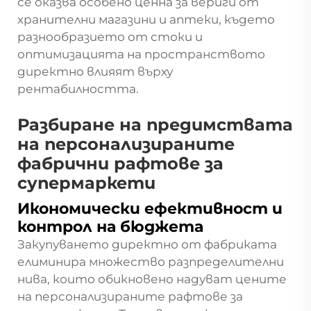
се оказва особено ценна за вериги от
хранителни магазини и аптеки, където
разнообразието от стоки и
оптимизацията на пространството
директно влияят върху
рентабилността.
Разбиране на предимствата
на персонализираните
фабрични рафтове за
супермаркети
Икономически ефективност и
контрол на бюджета
Закупуването директно от фабриката
елиминира множество разпределителни
нива, които обикновено надуват цените
на персонализираните рафтове за