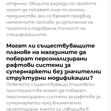
отделно. Общите разходи по проекта
могат да покажат още по-големи
предимства, ако се вземат предвид
намалените срокове за изпълнение на
проекта и подобрена точност на
спецификациите.
Могат ли съществуващите
планове на магазините да
поберат персонализирани
рафтови системи за
супермаркети без значителни
структурни модификации?
Повечето съществуващи търговски
пространства могат да поберат
персонализирани системи за рафтове за
супермаркети чрез внимателно
проектиране, което се извършва в