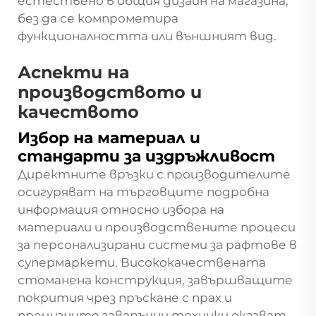
естествено в общия дизайн на магазина,
без да се компрометира
функционалността или външният вид.
Аспекти на
производството и
качеството
Избор на материал и
стандарти за издръжливост
Директните връзки с производителите
осигуряват на търговците подробна
информация относно избора на
материали и производствените процеси
за персонализирани системи за рафтове в
супермаркети. Висококачествената
стоманена конструкция, завършващите
покрития чрез пръскане с прах и
прецизните заваръчни техники оказват