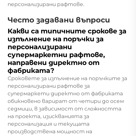
персонализирани рафтове.
Често задавани въпроси
Какви са типичните срокове за
изпълнение на поръчки за
персонализирани
супермаркетни рафтове,
направени директно от
фабриката?
Сроковете за изпълнение на поръчките за
персонализирани рафтове за
супермаркети директно от фабриката
обикновено варират от четири до осем
седмици, в зависимост от сложността
на проекта, изискванията за
персонализация и текущата
производствена мощност на