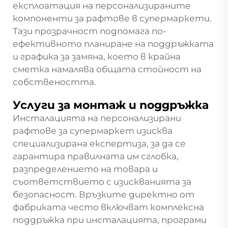
експлоатация на персонализираните
компоненти за рафтове в супермаркети.
Тази прозрачност подпомага по-
ефективното планиране на поддръжката
и графика за замяна, което в крайна
сметка намалява общата стойност на
собствеността.
Услуги за монтаж и поддръжка
Инсталацията на персонализирани
рафтове за супермаркет изисква
специализирана експертиза, за да се
гарантира правилната им сглобка,
разпределението на товара и
съответствието с изискванията за
безопасност. Връзките директно от
фабриката често включват комплексна
поддръжка при инсталацията, програми