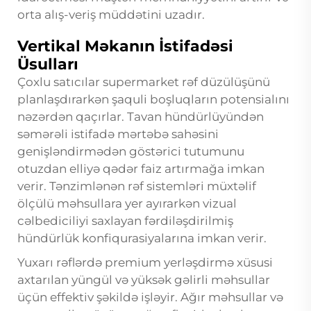
orta alış-veriş müddətini uzadır.
Vertikal Məkanın İstifadəsi
Üsulları
Çoxlu satıcılar supermarket rəf düzülüşünü
planlaşdırarkən şaquli boşluqların potensialını
nəzərdən qaçırlar. Tavan hündürlüyündən
səmərəli istifadə mərtəbə sahəsini
genişləndirmədən göstərici tutumunu
otuzdan elliyə qədər faiz artırmağa imkan
verir. Tənzimlənən rəf sistemləri müxtəlif
ölçülü məhsullara yer ayırarkən vizual
cəlbediciliyi saxlayan fərdiləşdirilmiş
hündürlük konfiqurasiyalarına imkan verir.
Yuxarı rəflərdə premium yerləşdirmə xüsusi
axtarılan yüngül və yüksək gəlirli məhsullar
üçün effektiv şəkildə işləyir. Ağır məhsullar və