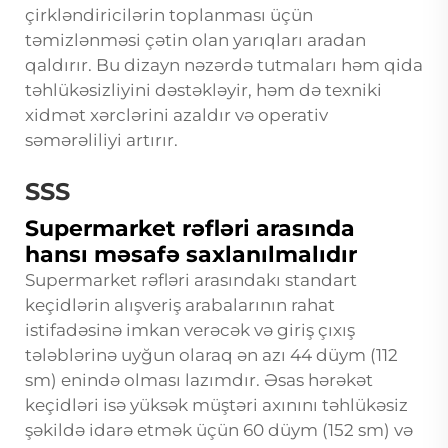
çirkləndiricilərin toplanması üçün
təmizlənməsi çətin olan yarıqları aradan
qaldırır. Bu dizayn nəzərdə tutmaları həm qida
təhlükəsizliyini dəstəkləyir, həm də texniki
xidmət xərclərini azaldır və operativ
səmərəliliyi artırır.
SSS
Supermarket rəfləri arasında
hansı məsafə saxlanılmalıdır
Supermarket rəfləri arasındakı standart
keçidlərin alışveriş arabalarının rahat
istifadəsinə imkan verəcək və giriş çıxış
tələblərinə uyğun olaraq ən azı 44 düym (112
sm) enində olması lazımdır. Əsas hərəkət
keçidləri isə yüksək müştəri axınını təhlükəsiz
şəkildə idarə etmək üçün 60 düym (152 sm) və