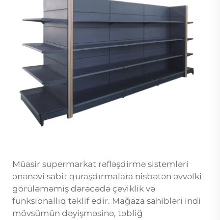
Müasir supermarkat rəfləşdirmə sistemləri
ənənəvi sabit quraşdırmalara nisbətən əvvəlki
görüləməmiş dərəcədə çeviklik və
funksionallıq təklif edir. Mağaza sahibləri indi
mövsümün dəyişməsinə, təbliğ