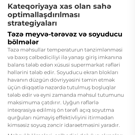
Kateqoriyaya xas olan sahə
optimallaşdırılması
strategiyaları
Təzə meyvə-tərəvəz və soyuducu
bölmələr
Təzə məhsullar temperaturun tənzimlənməsi
və baxış cəlbediciliyi ilə yanaşı giriş imkanına
balans tələb edən xüsusi supermarkat rəfləri
həllərini tələb edir. Soyuducu ekran blokları
havanın düzgün dövriyyəsini təmin etmək
üçün diqqətlə nəzərdə tutulmuş boşluqlar
tələb edir və eyni zamanda məhsul tutumunu
maksimuma çatdırır. Uyğun rəflərlə
inteqrasiya edilmiş ön tərəfi açıq soyutma
qurğuları nümayiş effektivliyini itirmədən
kimsəsiz soyuq zəncir idarəetməsini yaradır.