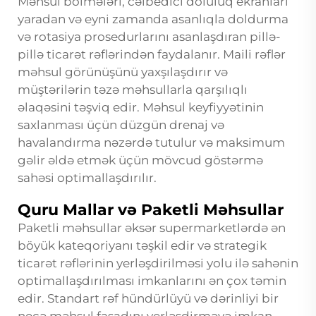
Məhsul bölmələri, cəlbedici doluluq ekranları
yaradan və eyni zamanda asanlıqla doldurma
və rotasiya prosedurlarını asanlaşdıran pillə-
pillə ticarət rəflərindən faydalanır. Maili rəflər
məhsul görünüşünü yaxşılaşdırır və
müştərilərin təzə məhsullarla qarşılıqlı
əlaqəsini təşviq edir. Məhsul keyfiyyətinin
saxlanması üçün düzgün drenaj və
havalandırma nəzərdə tutulur və maksimum
gəlir əldə etmək üçün mövcud göstərmə
sahəsi optimallaşdırılır.
Quru Mallar və Paketli Məhsullar
Paketli məhsullar əksər supermarketlərdə ən
böyük kateqoriyanı təşkil edir və strategik
ticarət rəflərinin yerləşdirilməsi yolu ilə sahənin
optimallaşdırılması imkanlarını ən çox təmin
edir. Standart rəf hündürlüyü və dərinliyi bir