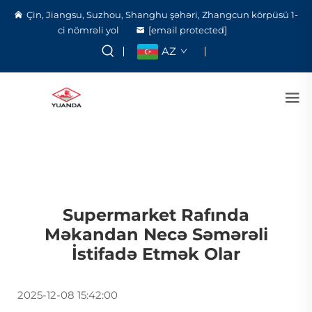
Çin, Jiangsu, Suzhou, Shanghu şəhəri, Zhangcun körpüsü 1-
ci nömrəli yol
[email protected]
AZ
Supermarket Rafında
Məkandan Necə Səmərəli
İstifadə Etmək Olar
2025-12-08 15:42:00