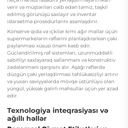
neçə məhsul fasadını yerləşdirməyə imkan
verir və müştəriləri cəlb edən təmiz, təşkil
edilmiş görünüşü saxlayır və inventar
idarəetmə prosedurlarını asanlaşdırır.
Konserve qida və içkilər kimi ağır mallar üçün
supermarkelərin rəflərini planlaşdırarkən çəki
paylanması xüsusi önəm kəsb edir.
Gücləndirilmiş rəf sistemləri, uzunmüddətli
sabitliyi saxlayaraq sallanmanı və konstruktiv
zədələnməni qarşısını alır. Aşağı rəflərdə
düzgün çəki yerləşdirməsi təhlükəsizliyi artırır
və yuxarı səviyyələrdə mövqe üstünlüyü olan
yüngül, yüksək gəlirli məhsullar üçün yer azad
edir.
Texnologiya inteqrasiyası və
ağıllı həllər