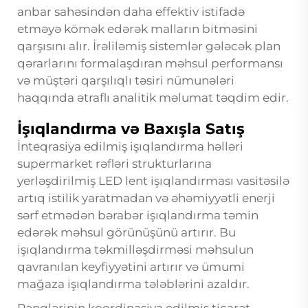
anbar sahəsindən daha effektiv istifadə
etməyə kömək edərək malların bitməsini
qarşısını alır. İrəliləmiş sistemlər gələcək plan
qərarlarını formalaşdıran məhsul performansı
və müştəri qarşılıqlı təsiri nümunələri
haqqında ətraflı analitik məlumat təqdim edir.
İşıqlandırma və Baxışla Satış
İnteqrasiya edilmiş işıqlandırma həlləri
supermarket rəfləri strukturlarına
yerləşdirilmiş LED lent işıqlandırması vasitəsilə
artıq istilik yaratmadan və əhəmiyyətli enerji
sərf etmədən bərabər işıqlandırma təmin
edərək məhsul görünüşünü artırır. Bu
işıqlandırma təkmilləşdirməsi məhsulun
qavranılan keyfiyyətini artırır və ümumi
mağaza işıqlandırma tələblərini azaldır.