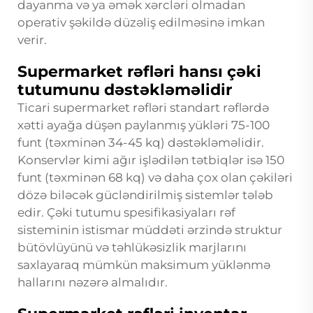
dayanma və ya əmək xərcləri olmadan
operativ şəkildə düzəliş edilməsinə imkan
verir.
Supermarket rəfləri hansı çəki
tutumunu dəstəkləməlidir
Ticari supermarket rəfləri standart rəflərdə
xətti ayağa düşən paylanmış yükləri 75-100
funt (təxminən 34-45 kq) dəstəkləməlidir.
Konservlər kimi ağır işlədilən tətbiqlər isə 150
funt (təxminən 68 kq) və daha çox olan çəkiləri
dözə biləcək gücləndirilmiş sistemlər tələb
edir. Çəki tutumu spesifikasiyaları rəf
sisteminin istismar müddəti ərzində struktur
bütövlüyünü və təhlükəsizlik marjlarını
saxlayaraq mümkün maksimum yüklənmə
hallarını nəzərə almalıdır.