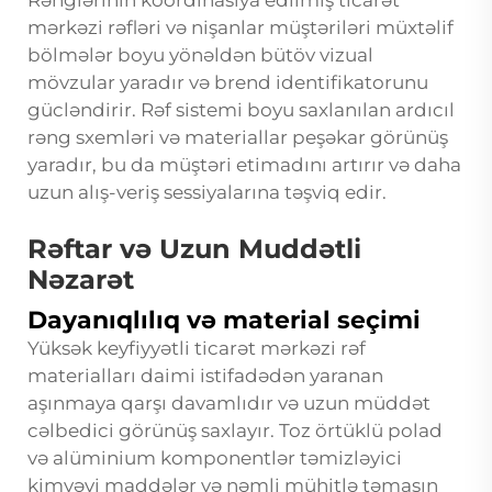
Rənglərinin koordinasiya edilmiş ticarət
mərkəzi rəfləri və nişanlar müştəriləri müxtəlif
bölmələr boyu yönəldən bütöv vizual
mövzular yaradır və brend identifikatorunu
gücləndirir. Rəf sistemi boyu saxlanılan ardıcıl
rəng sxemləri və materiallar peşəkar görünüş
yaradır, bu da müştəri etimadını artırır və daha
uzun alış-veriş sessiyalarına təşviq edir.
Rəftar və Uzun Muddətli
Nəzarət
Dayanıqlılıq və material seçimi
Yüksək keyfiyyətli ticarət mərkəzi rəf
materialları daimi istifadədən yaranan
aşınmaya qarşı davamlıdır və uzun müddət
cəlbedici görünüş saxlayır. Toz örtüklü polad
və alüminium komponentlər təmizləyici
kimyəvi maddələr və nəmli mühitlə təmasın