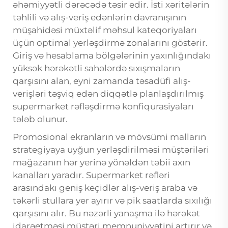
əhəmiyyətli dərəcədə təsir edir. İsti xəritələrin
təhlili və alış-veriş edənlərin davranışının
müşahidəsi müxtəlif məhsul kateqoriyaları
üçün optimal yerləşdirmə zonalarını göstərir.
Giriş və hesablama bölgələrinin yaxınlığındakı
yüksək hərəkətli sahələrdə sıxışmaların
qarşısını alan, eyni zamanda təsadüfi alış-
verişləri təşviq edən diqqətlə planlaşdırılmış
supermarket rəfləşdirmə konfiqurasiyaları
tələb olunur.
Promosional ekranların və mövsümi malların
strategiyaya uyğun yerləşdirilməsi müştəriləri
mağazanın hər yerinə yönəldən təbii axın
kanalları yaradır. Supermarket rəfləri
arasındakı geniş keçidlər alış-veriş araba və
təkərli stullara yer ayırır və pik saatlarda sıxılığı
qarşısını alır. Bu nəzərli yanaşma ilə hərəkət
idarəetməsi müştəri memnuniyyətini artırır və