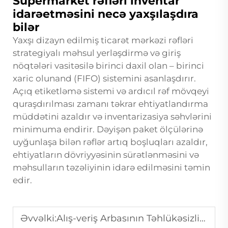
Supermarket rəfləri inventar
idarəetməsini necə yaxşılaşdıra
bilər
Yaxşı dizayn edilmiş ticarət mərkəzi rəfləri
strategiyalı məhsul yerləşdirmə və giriş
nöqtələri vasitəsilə birinci daxil olan – birinci
xaric olunand (FIFO) sistemini asanlaşdırır.
Açıq etiketləmə sistemi və ardıcıl rəf mövqeyi
quraşdırılması zamanı təkrar ehtiyatlandırma
müddətini azaldır və inventarizasiya səhvlərini
minimuma endirir. Dəyişən paket ölçülərinə
uyğunlaşa bilən rəflər artıq boşluqları azaldır,
ehtiyatların dövriyyəsinin sürətlənməsini və
məhsulların təzəliyinin idarə edilməsini təmin
edir.
Əvvəlki:
Alış-veriş Arbasının Təhlükəsizliyi: Perakendə Satıcıların Bilməli Olduqları