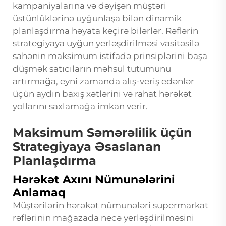
kampaniyalarına və dəyişən müştəri
üstünlüklərinə uyğunlaşa bilən dinamik
planlaşdırma həyata keçirə bilərlər. Rəflərin
strategiyaya uyğun yerləşdirilməsi vasitəsilə
sahənin maksimum istifadə prinsiplərini başa
düşmək satıcıların məhsul tutumunu
artırmağa, eyni zamanda alış-veriş edənlər
üçün aydın baxış xətlərini və rahat hərəkət
yollarını saxlamağa imkan verir.
Maksimum Səmərəlilik üçün
Strategiyaya Əsaslanan
Planlaşdırma
Hərəkət Axını Nümunələrini
Anlamaq
Müştərilərin hərəkət nümunələri supermarkat
rəflərinin mağazada necə yerləşdirilməsini