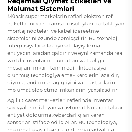
Rəqəmsal Qiymət Etiketləri və
Məlumat Sistemləri
Müasir supermarkelərin rəfləri elektron rəf
etiketlərini və rəqəmsal displeyləri dəstəkləyən
montaj nöqtələri və kabel idarəetmə
sistemlərini özündə cəmləşdirir. Bu texnoloji
inteqrasiyalar əllə qiymət dəyişdirmə
ehtiyacını aradan qaldırır və eyni zamanda real
vaxtda inventar məlumatları və təbliğat
mesajları imkanı təmin edir. İnteqrasiya
olunmuş texnologiya əmək xərclərini azaldır,
qiymətləndirmə dəqiqliyini və müştərilərin
məlumat əldə etmə imkanlarını yaxşılaşdırır.
Ağıllı ticarət mərkəzləri rəflərində inventar
səviyyələrini izləyən və avtomatik olaraq təkrar
ehtiyat doldurma xəbərdarlıqları verən
sensorlar istifadə edilə bilər. Bu texnologiya,
məlumat əsaslı təkrar doldurma cədvəli ilə