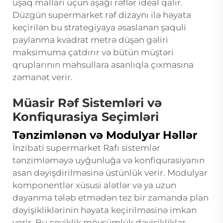
uşaq malları üçün aşağı rəflər ideal qalır.
Düzgün supermarket rəf dizaynı ilə həyata
keçirilən bu strategiyaya əsaslanan şaquli
paylanma kvadrat metrə düşən gəliri
maksimuma çatdırır və bütün müştəri
qruplarının məhsullara asanlıqla çıxmasına
zəmanət verir.
Müasir Rəf Sistemləri və
Konfiqurasiya Seçimləri
Tənzimlənən və Modulyar Həllər
İnzibati
supermarket Rafı
sistemlər
tənzimləməyə uyğunluğa və konfiqurasiyanın
asan dəyişdirilməsinə üstünlük verir. Modulyar
komponentlər xüsusi alətlər və ya uzun
dayanma tələb etmədən tez bir zamanda plan
dəyişikliklərinin həyata keçirilməsinə imkan
verir. Bu çeviklik mövsümlük dəyişikliklər,