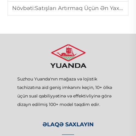
Növbəti:
Satışları Artırmaq Üçün Ən Yaxşı Rəf Planlaşdırma Strategiyaları
Suzhou Yuanda'nın mağaza və lojistik
təchizatına aid geniş imkanını keçin, 10+ ölkə
üçün sual qabiliyyətinə və effektivliyinə görə
dizayn edilmiş 100+ model təqdim edir.
ƏLAQƏ SAXLAYIN