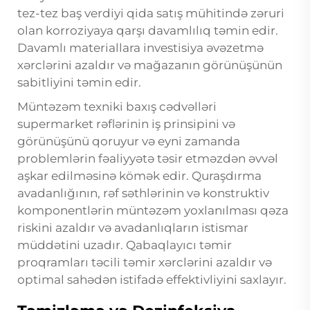
tez-tez baş verdiyi qida satış mühitində zəruri
olan korroziyaya qarşı davamlılıq təmin edir.
Davamlı materiallara investisiya əvəzetmə
xərclərini azaldır və mağazanın görünüşünün
sabitliyini təmin edir.
Müntəzəm texniki baxış cədvəlləri
supermarket rəflərinin iş prinsipini və
görünüşünü qoruyur və eyni zamanda
problemlərin fəaliyyətə təsir etməzdən əvvəl
aşkar edilməsinə kömək edir. Quraşdırma
avadanlığının, rəf səthlərinin və konstruktiv
komponentlərin müntəzəm yoxlanılması qəza
riskini azaldır və avadanlıqların istismar
müddətini uzadır. Qabaqlayıcı təmir
proqramları təcili təmir xərclərini azaldır və
optimal sahədən istifadə effektivliyini saxlayır.