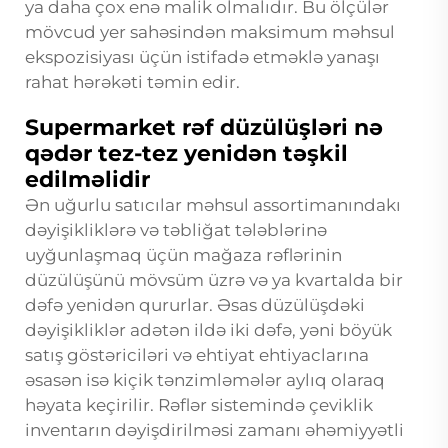
ya daha çox enə malik olmalıdır. Bu ölçülər
mövcud yer sahəsindən maksimum məhsul
ekspozisiyası üçün istifadə etməklə yanaşı
rahat hərəkəti təmin edir.
Supermarket rəf düzülüşləri nə
qədər tez-tez yenidən təşkil
edilməlidir
Ən uğurlu satıcılar məhsul assortimanındakı
dəyişikliklərə və təbliğat tələblərinə
uyğunlaşmaq üçün mağaza rəflərinin
düzülüşünü mövsüm üzrə və ya kvartalda bir
dəfə yenidən qururlar. Əsas düzülüşdəki
dəyişikliklər adətən ildə iki dəfə, yəni böyük
satış göstəriciləri və ehtiyat ehtiyaclarına
əsasən isə kiçik tənzimləmələr aylıq olaraq
həyata keçirilir. Rəflər sistemində çeviklik
inventarın dəyişdirilməsi zamanı əhəmiyyətli