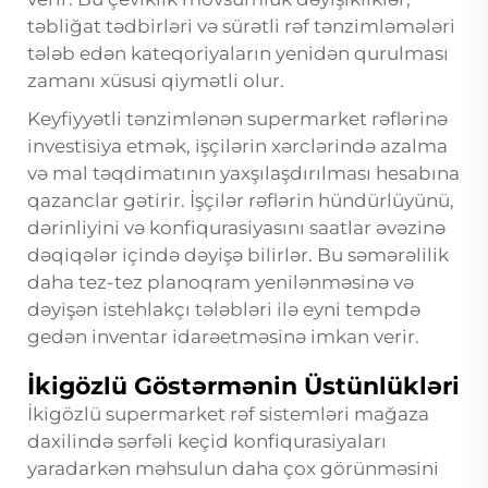
təbliğat tədbirləri və sürətli rəf tənzimləmələri
tələb edən kateqoriyaların yenidən qurulması
zamanı xüsusi qiymətli olur.
Keyfiyyətli tənzimlənən supermarket rəflərinə
investisiya etmək, işçilərin xərclərində azalma
və mal təqdimatının yaxşılaşdırılması hesabına
qazanclar gətirir. İşçilər rəflərin hündürlüyünü,
dərinliyini və konfiqurasiyasını saatlar əvəzinə
dəqiqələr içində dəyişə bilirlər. Bu səmərəlilik
daha tez-tez planoqram yenilənməsinə və
dəyişən istehlakçı tələbləri ilə eyni tempdə
gedən inventar idarəetməsinə imkan verir.
İkigözlü Göstərmənin Üstünlükləri
İkigözlü supermarket rəf sistemləri mağaza
daxilində sərfəli keçid konfiqurasiyaları
yaradarkən məhsulun daha çox görünməsini