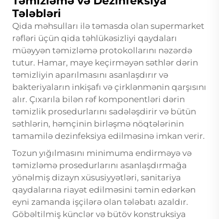
Təmizləmə və Dezinfeksiya
Tələbləri
Qida məhsulları ilə təmasda olan supermarket
rəfləri üçün qida təhlükəsizliyi qaydaları
müəyyən təmizləmə protokollarını nəzərdə
tutur. Hamar, maye keçirməyən səthlər dərin
təmizliyin aparılmasını asanlaşdırır və
bakteriyaların inkişafı və çirklənmənin qarşısını
alır. Çıxarıla bilən rəf komponentləri dərin
təmizlik prosedurlarını sadələşdirir və bütün
səthlərin, həmçinin birləşmə nöqtələrinin
tamamilə dezinfeksiya edilməsinə imkan verir.
Tozun yığılmasını minimuma endirməyə və
təmizləmə prosedurlarını asanlaşdırmağa
yönəlmiş dizayn xüsusiyyətləri, sanitariya
qaydalarına riayət edilməsini təmin edərkən
eyni zamanda işçilərə olan tələbatı azaldır.
Göbəltilmiş künclər və bütöv konstruksiya