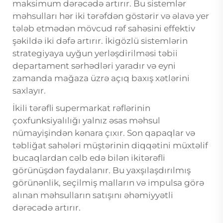
maksimum dərəcədə artırır. Bu sistemlər
məhsulları hər iki tərəfdən göstərir və əlavə yer
tələb etmədən mövcud rəf sahəsini effektiv
şəkildə iki dəfə artırır. İkigözlü sistemlərin
strategiyaya uyğun yerləşdirilməsi təbii
departament sərhədləri yaradır və eyni
zamanda mağaza üzrə açıq baxış xətlərini
saxlayır.
İkili tərəfli supermarkat rəflərinin
çoxfunksiyalılığı yalnız əsas məhsul
nümayişindən kənara çıxır. Son qapaqlar və
təbliğat sahələri müştərinin diqqətini müxtəlif
bucaqlardan cəlb edə bilən ikitərəfli
görünüşdən faydalanır. Bu yaxşılaşdırılmış
görünənlik, seçilmiş malların və impulsa görə
alınan məhsulların satışını əhəmiyyətli
dərəcədə artırır.