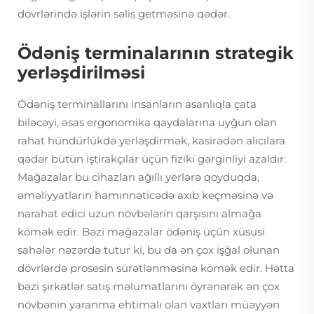
dövrlərində işlərin səlis getməsinə qədər.
Ödəniş terminalarının strategik
yerləşdirilməsi
Ödəniş terminallarını insanların asanlıqla çata
biləcəyi, əsas ergonomika qaydalarına uyğun olan
rahat hündürlükdə yerləşdirmək, kasirədən alıcılara
qədər bütün iştirakçılar üçün fiziki gərginliyi azaldır.
Mağazalar bu cihazları ağıllı yerlərə qoyduqda,
əməliyyatların hamınnəticədə axıb keçməsinə və
narahat edici uzun növbələrin qarşısını almağa
kömək edir. Bəzi mağazalar ödəniş üçün xüsusi
sahələr nəzərdə tutur ki, bu da ən çox işğal olunan
dövrlərdə prosesin sürətlənməsinə kömək edir. Hətta
bəzi şirkətlər satış məlumatlarını öyrənərək ən çox
növbənin yaranma ehtimalı olan vaxtları müəyyən