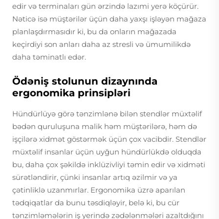
edir və terminaları gün ərzində lazımi yerə köçürür.
Nəticə isə müştərilər üçün daha yaxşı işləyən mağaza
planlaşdırmasıdır ki, bu da onların mağazada
keçirdiyi son anları daha az stresli və ümumilikdə
daha təminatlı edər.
Ödəniş stolunun dizaynında
ergonomika prinsipləri
Hündürlüyə görə tənzimlənə bilən stendlər müxtəlif
bədən quruluşuna malik həm müştərilərə, həm də
işçilərə xidmət göstərmək üçün çox vacibdir. Stendlər
müxtəlif insanlar üçün uyğun hündürlükdə olduqda
bu, daha çox şəkildə inklüzivliyi təmin edir və xidməti
sürətləndirir, çünki insanlar artıq əzilmir və ya
çətinliklə uzanmırlar. Ergonomika üzrə aparılan
tədqiqatlar da bunu təsdiqləyir, belə ki, bu cür
tənzimləmələrin iş yerində zədələnmələri azaltdığını