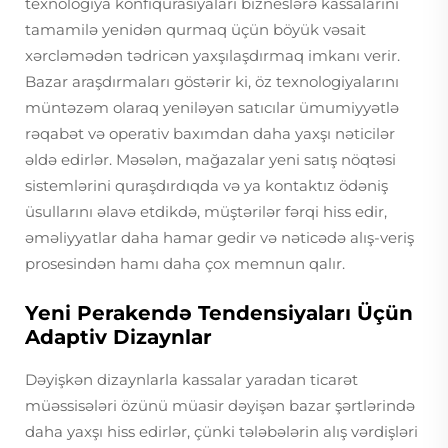
texnologiya konfiqurasiyaları bizneslərə kassalarını
tamamilə yenidən qurmaq üçün böyük vəsait
xərcləmədən tədricən yaxşılaşdırmaq imkanı verir.
Bazar araşdırmaları göstərir ki, öz texnologiyalarını
müntəzəm olaraq yeniləyən satıcılar ümumiyyətlə
rəqabət və operativ baxımdan daha yaxşı nəticilər
əldə edirlər. Məsələn, mağazalar yeni satış nöqtəsi
sistemlərini quraşdırdıqda və ya kontaktız ödəniş
üsullarını əlavə etdikdə, müştərilər fərqi hiss edir,
əməliyyatlar daha hamar gedir və nəticədə alış-veriş
prosesindən hamı daha çox memnun qalır.
Yeni Perakendə Tendensiyaları Üçün
Adaptiv Dizaynlar
Dəyişkən dizaynlarla kassalar yaradan ticarət
müəssisələri özünü müasir dəyişən bazar şərtlərində
daha yaxşı hiss edirlər, çünki tələbələrin alış vərdişləri