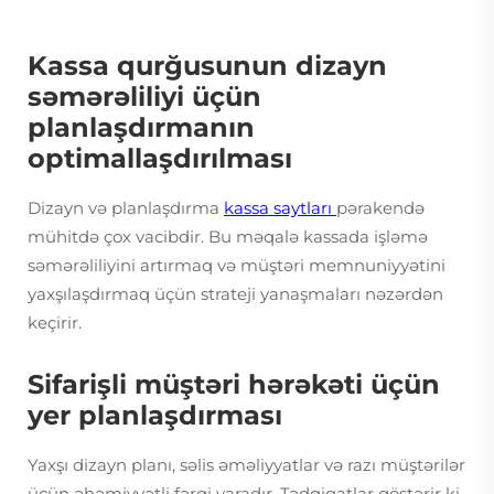
Kassa qurğusunun dizayn
səmərəliliyi üçün
planlaşdırmanın
optimallaşdırılması
Dizayn və planlaşdırma
kassa saytları
pərakendə
mühitdə çox vacibdir. Bu məqalə kassada işləmə
səmərəliliyini artırmaq və müştəri memnuniyyətini
yaxşılaşdırmaq üçün strateji yanaşmaları nəzərdən
keçirir.
Sifarişli müştəri hərəkəti üçün
yer planlaşdırması
Yaxşı dizayn planı, səlis əməliyyatlar və razı müştərilər
üçün əhəmiyyətli fərqi yaradır. Tədqiqatlar göstərir ki,