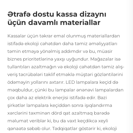
Ətrafə dostu kassa dizaynı
üçün davamlı materiallar
Kassalar üçün təkrar emal olunmuş materiallardan
istifadə ekoloji cəhətdən daha təmiz əməliyyatları
təmin etməyə yönəlmiş addımdır və bu, müasir
biznes prioritetlərinə yaxşı uyğundur. Mağazalar isə
tullantıları azaltmağın və ekoloji cəhətdən təmiz alış-
veriş təcrübələri təklif etməklə müştəri gözləntilərini
ödəməyin yollarını axtarır. LED lampalara keçid də
məqbuldur, çünki bu lampalar ənənəvi lampalardan
çox daha az elektrik enerjisi istifadə edir. Bəzi
şirkətlər lampalara keçiddən sonra işıqlandırma
xərclərini təxminən dörd qat azaltmaq barədə
məlumat veriblər ki, bu da vaxt keçdikcə xeyli
qənaətə səbəb olur. Tədqiqatlar göstərir ki, ekoloji