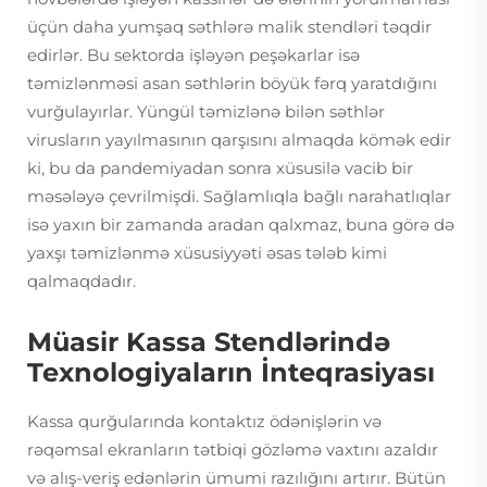
üçün daha yumşaq səthlərə malik stendləri təqdir
edirlər. Bu sektorda işləyən peşəkarlar isə
təmizlənməsi asan səthlərin böyük fərq yaratdığını
vurğulayırlar. Yüngül təmizlənə bilən səthlər
virusların yayılmasının qarşısını almaqda kömək edir
ki, bu da pandemiyadan sonra xüsusilə vacib bir
məsələyə çevrilmişdi. Sağlamlıqla bağlı narahatlıqlar
isə yaxın bir zamanda aradan qalxmaz, buna görə də
yaxşı təmizlənmə xüsusiyyəti əsas tələb kimi
qalmaqdadır.
Müasir Kassa Stendlərində
Texnologiyaların İnteqrasiyası
Kassa qurğularında kontaktız ödənişlərin və
rəqəmsal ekranların tətbiqi gözləmə vaxtını azaldır
və alış-veriş edənlərin ümumi razılığını artırır. Bütün