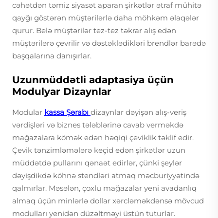
cəhətdən təmiz siyasət aparan şirkətlər ətraf mühitə
qayğı göstərən müştərilərlə daha möhkəm əlaqələr
qurur. Belə müştərilər tez-tez təkrar alış edən
müştərilərə çevrilir və dəstəklədikləri brendlər barədə
başqalarına danışırlar.
Uzunmüddətli adaptasiya üçün
Modulyar Dizaynlar
Modular
kassa Şərabı
dizaynlar dəyişən alış-veriş
vərdişləri və biznes tələblərinə cavab verməkdə
mağazalara kömək edən həqiqi çeviklik təklif edir.
Çevik tənzimləmələrə keçid edən şirkətlər uzun
müddətdə pullarını qənaət edirlər, çünki şeylər
dəyişdikdə köhnə stendləri atmaq məcburiyyətində
qalmırlar. Məsələn, çoxlu mağazalar yeni avadanlıq
almaq üçün minlərlə dollar xərcləməkdənsə mövcud
modulları yenidən düzəltməyi üstün tuturlar.