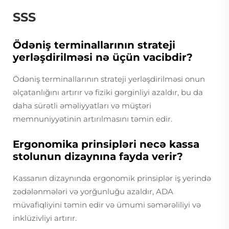
SSS
Ödəniş terminallarının strateji
yerləşdirilməsi nə üçün vacibdir?
Ödəniş terminallarının strateji yerləşdirilməsi onun
əlçatanlığını artırır və fiziki gərginliyi azaldır, bu da
daha sürətli əməliyyatları və müştəri
memnuniyyətinin artırılmasını təmin edir.
Ergonomika prinsipləri necə kassa
stolunun dizaynına fayda verir?
Kassanın dizaynında ergonomik prinsiplər iş yerində
zədələnmələri və yorğunluğu azaldır, ADA
müvafiqliyini təmin edir və ümumi səmərəliliyi və
inklüzivliyi artırır.