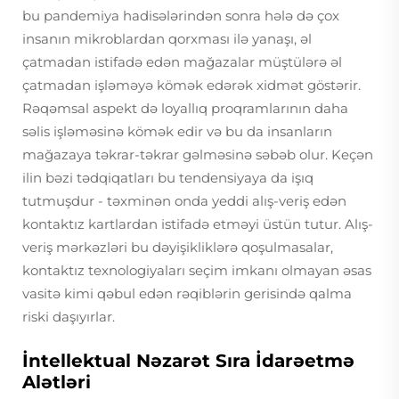
bu pandemiya hadisələrindən sonra hələ də çox
insanın mikroblardan qorxması ilə yanaşı, əl
çatmadan istifadə edən mağazalar müştülərə əl
çatmadan işləməyə kömək edərək xidmət göstərir.
Rəqəmsal aspekt də loyallıq proqramlarının daha
səlis işləməsinə kömək edir və bu da insanların
mağazaya təkrar-təkrar gəlməsinə səbəb olur. Keçən
ilin bəzi tədqiqatları bu tendensiyaya da işıq
tutmuşdur - təxminən onda yeddi alış-veriş edən
kontaktız kartlardan istifadə etməyi üstün tutur. Alış-
veriş mərkəzləri bu dəyişikliklərə qoşulmasalar,
kontaktız texnologiyaları seçim imkanı olmayan əsas
vasitə kimi qəbul edən rəqiblərin gerisində qalma
riski daşıyırlar.
İntellektual Nəzarət Sıra İdarəetmə
Alətləri