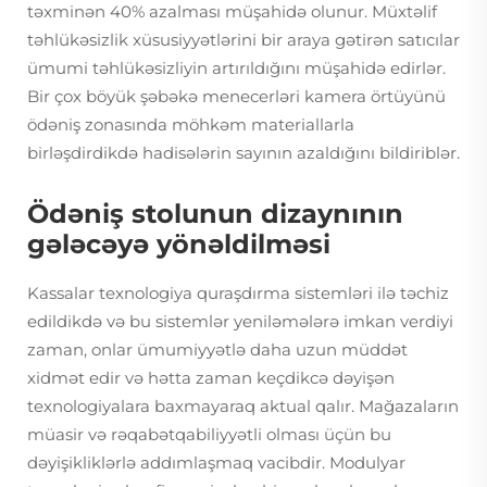
təxminən 40% azalması müşahidə olunur. Müxtəlif
təhlükəsizlik xüsusiyyətlərini bir araya gətirən satıcılar
ümumi təhlükəsizliyin artırıldığını müşahidə edirlər.
Bir çox böyük şəbəkə menecerləri kamera örtüyünü
ödəniş zonasında möhkəm materiallarla
birləşdirdikdə hadisələrin sayının azaldığını bildiriblər.
Ödəniş stolunun dizaynının
gələcəyə yönəldilməsi
Kassalar texnologiya quraşdırma sistemləri ilə təchiz
edildikdə və bu sistemlər yeniləmələrə imkan verdiyi
zaman, onlar ümumiyyətlə daha uzun müddət
xidmət edir və hətta zaman keçdikcə dəyişən
texnologiyalara baxmayaraq aktual qalır. Mağazaların
müasir və rəqabətqabiliyyətli olması üçün bu
dəyişikliklərlə addımlaşmaq vacibdir. Modulyar