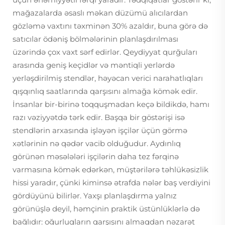
mağazalarda əsaslı məkan düzümü alıcılardan
gözləmə vaxtını təxminən 30% azaldır, buna görə də
satıcılar ödəniş bölmələrinin planlaşdırılması
üzərində çox vaxt sərf edirlər. Qeydiyyat qurğuları
arasında geniş keçidlər və məntiqli yerlərdə
yerləşdirilmiş stendlər, həyəcan verici narahatlıqları
qışqınlıq saatlarında qarşısını almağa kömək edir.
İnsanlar bir-birinə toqquşmadan keçə bildikdə, hamı
razı vəziyyətdə tərk edir. Başqa bir göstərişi isə
stendlərin arxasında işləyən işçilər üçün görmə
xətlərinin nə qədər vacib olduğudur. Aydınlıq
görünən məsələləri işçilərin daha tez fərqinə
varmasına kömək edərkən, müştərilərə təhlükəsizlik
hissi yaradır, çünki kiminsə ətrafda nələr baş verdiyini
gördüyünü bilirlər. Yaxşı planlaşdırma yalnız
görünüşlə deyil, həmçinin praktik üstünlüklərlə də
bağlıdır: oğurluqların qarşısını almaqdan nəzarət