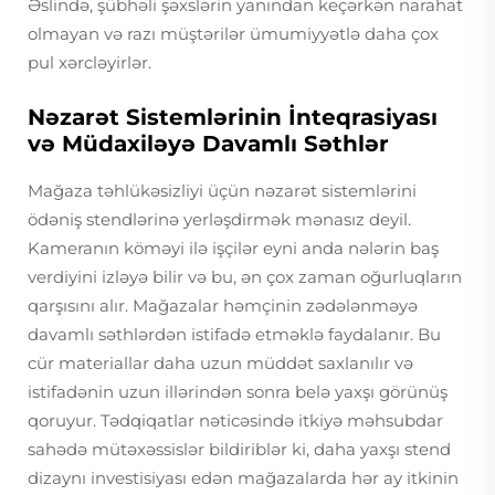
Əslində, şübhəli şəxslərin yanından keçərkən narahat
olmayan və razı müştərilər ümumiyyətlə daha çox
pul xərcləyirlər.
Nəzarət Sistemlərinin İnteqrasiyası
və Müdaxiləyə Davamlı Səthlər
Mağaza təhlükəsizliyi üçün nəzarət sistemlərini
ödəniş stendlərinə yerləşdirmək mənasız deyil.
Kameranın köməyi ilə işçilər eyni anda nələrin baş
verdiyini izləyə bilir və bu, ən çox zaman oğurluqların
qarşısını alır. Mağazalar həmçinin zədələnməyə
davamlı səthlərdən istifadə etməklə faydalanır. Bu
cür materiallar daha uzun müddət saxlanılır və
istifadənin uzun illərindən sonra belə yaxşı görünüş
qoruyur. Tədqiqatlar nəticəsində itkiyə məhsubdar
sahədə mütəxəssislər bildiriblər ki, daha yaxşı stend
dizaynı investisiyası edən mağazalarda hər ay itkinin