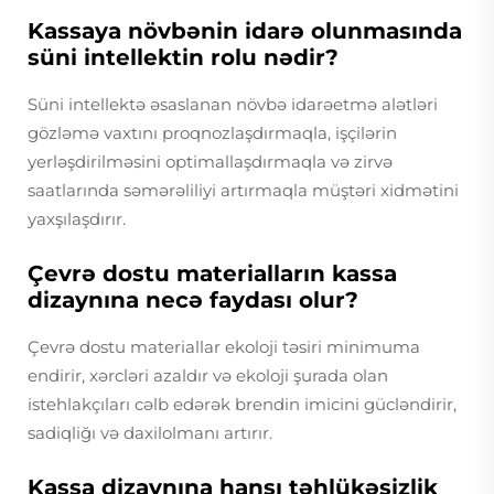
Kassaya növbənin idarə olunmasında
süni intellektin rolu nədir?
Süni intellektə əsaslanan növbə idarəetmə alətləri
gözləmə vaxtını proqnozlaşdırmaqla, işçilərin
yerləşdirilməsini optimallaşdırmaqla və zirvə
saatlarında səmərəliliyi artırmaqla müştəri xidmətini
yaxşılaşdırır.
Çevrə dostu materialların kassa
dizaynına necə faydası olur?
Çevrə dostu materiallar ekoloji təsiri minimuma
endirir, xərcləri azaldır və ekoloji şurada olan
istehlakçıları cəlb edərək brendin imicini gücləndirir,
sadiqliğı və daxilolmanı artırır.
Kassa dizaynına hansı təhlükəsizlik