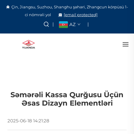
Çin, Jiangsu, Suzhou, Shanghu şəhəri, Zhangcun körpüsü 1-
ci nömrəli yol
[email protected]
AZ
Səmərəli Kassa Qurğusu Üçün
Əsas Dizayn Elementləri
2025-06-18 14:21:28