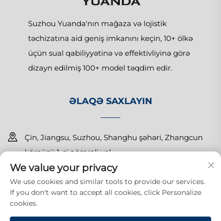
Suzhou Yuanda'nın mağaza və lojistik
təchizatına aid geniş imkanını keçin, 10+ ölkə
üçün sual qabiliyyətinə və effektivliyinə görə
dizayn edilmiş 100+ model təqdim edir.
ƏLAQƏ SAXLAYIN
Çin, Jiangsu, Suzhou, Shanghu şəhəri, Zhangcun
körpüsü 1-ci nömrəli yol
We value your privacy
+86-15150179453
We use cookies and similar tools to provide our services.
If you don't want to accept all cookies, click Personalize
[email protected]
cookies.