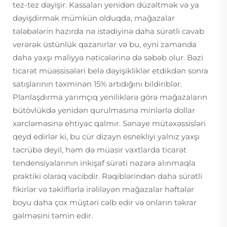
tez-tez dəyişir. Kassaları yenidən düzəltmək və ya
dəyişdirmək mümkün olduqda, mağazalar
tələbələrin hazırda nə istədiyinə daha sürətli cavab
verərək üstünlük qazanırlar və bu, eyni zamanda
daha yaxşı maliyyə nəticələrinə də səbəb olur. Bəzi
ticarət müəssisələri belə dəyişikliklər etdikdən sonra
satışlarının təxminən 15% artıdığını bildiriblər.
Planlaşdırma yarımçıq yeniliklərə görə mağazaların
bütövlükdə yenidən qurulmasına minlərlə dollar
xərcləməsinə ehtiyac qalmır. Sənaye mütəxəssisləri
qeyd edirlər ki, bu cür dizayn esnekliyi yalnız yaxşı
təcrübə deyil, həm də müasir vaxtlarda ticarət
tendensiyalarının inkişaf sürəti nəzərə alınmaqla
praktiki olaraq vacibdir. Rəqiblərindən daha sürətli
fikirlər və təkliflərlə irəliləyən mağazalar həftələr
boyu daha çox müştəri cəlb edir və onların təkrar
gəlməsini təmin edir.