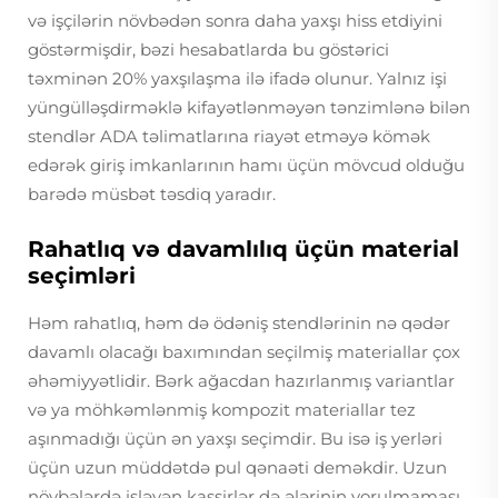
və işçilərin növbədən sonra daha yaxşı hiss etdiyini
göstərmişdir, bəzi hesabatlarda bu göstərici
təxminən 20% yaxşılaşma ilə ifadə olunur. Yalnız işi
yüngülləşdirməklə kifayətlənməyən tənzimlənə bilən
stendlər ADA təlimatlarına riayət etməyə kömək
edərək giriş imkanlarının hamı üçün mövcud olduğu
barədə müsbət təsdiq yaradır.
Rahatlıq və davamlılıq üçün material
seçimləri
Həm rahatlıq, həm də ödəniş stendlərinin nə qədər
davamlı olacağı baxımından seçilmiş materiallar çox
əhəmiyyətlidir. Bərk ağacdan hazırlanmış variantlar
və ya möhkəmlənmiş kompozit materiallar tez
aşınmadığı üçün ən yaxşı seçimdir. Bu isə iş yerləri
üçün uzun müddətdə pul qənaəti deməkdir. Uzun
növbələrdə işləyən kassirlər də ələrinin yorulmaması