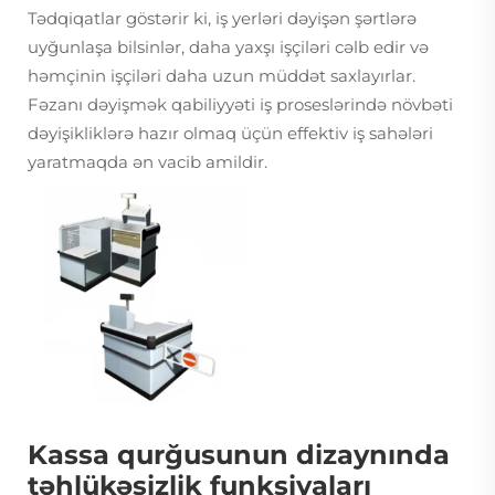
Tədqiqatlar göstərir ki, iş yerləri dəyişən şərtlərə
uyğunlaşa bilsinlər, daha yaxşı işçiləri cəlb edir və
həmçinin işçiləri daha uzun müddət saxlayırlar.
Fəzanı dəyişmək qabiliyyəti iş proseslərində növbəti
dəyişikliklərə hazır olmaq üçün effektiv iş sahələri
yaratmaqda ən vacib amildir.
Kassa qurğusunun dizaynında
təhlükəsizlik funksiyaları