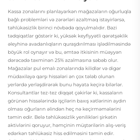
Kassa zonalarını planlayarkən mağazaların oğurluqla
bağlı problemləri və zərərləri azaltmaq istəyirlərsə,
təhlükəsizlik birinci növbədə qoyulmalıdır. Bəzi
tədqiqatlar göstərir ki, yüksək keyfiyyətli qərətşəklik
əleyhinə avadanlıqların quraşdırılması işlədilməsində
böyük rol oynayır və bu, əmtəə itkisinin müəyyən
dərəcədə təxminən 25% azalmasına səbəb olur.
Mağazalar pul emalı zonalarında kilidlər və digər
müdaxiləyə qarşı hissələri ən çox tələb olunan
yerlərdə yerləşdirərək bunu həyata keçirə bilərlər.
Konsultantlar tez-tez diqqət çəkirlər ki, kassaların
görünən hissələrində işçilərin baxış xətlərinin aydın
olması oğurların əlindən heç nə keçirməmələrini
təmin edir. Belə təhlükəsizlik yenilikləri şirkətin
aktivlərini qoruyur, həmçinin müştərilərin alış-veriş
edərkən təhlükəsiz hiss edilməsini təmin edir.