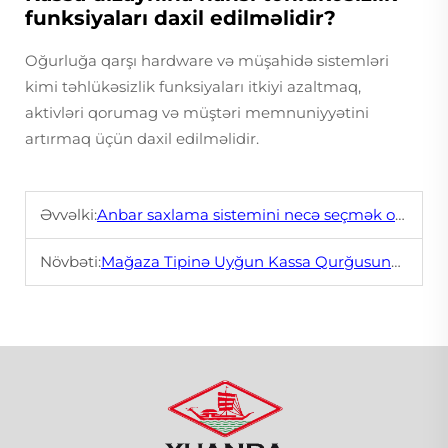
funksiyaları daxil edilməlidir?
Oğurluğa qarşı hardware və müşahidə sistemləri
kimi təhlükəsizlik funksiyaları itkiyi azaltmaq,
aktivləri qorumag və müştəri memnuniyyətini
artırmaq üçün daxil edilməlidir.
Əvvəlki:
Anbar saxlama sistemini necə seçmək olar
Növbəti:
Mağaza Tipinə Uyğun Kassa Qurğusunun Seçilməsi