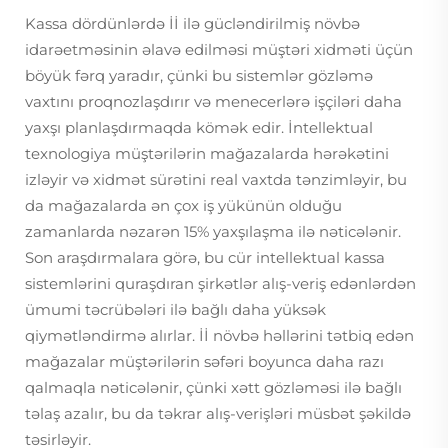
Kassa dördünlərdə İİ ilə gücləndirilmiş növbə
idarəetməsinin əlavə edilməsi müştəri xidməti üçün
böyük fərq yaradır, çünki bu sistemlər gözləmə
vaxtını proqnozlaşdırır və menecerlərə işçiləri daha
yaxşı planlaşdırmaqda kömək edir. İntellektual
texnologiya müştərilərin mağazalarda hərəkətini
izləyir və xidmət sürətini real vaxtda tənzimləyir, bu
da mağazalarda ən çox iş yükünün olduğu
zamanlarda nəzarən 15% yaxşılaşma ilə nəticələnir.
Son araşdırmalara görə, bu cür intellektual kassa
sistemlərini quraşdıran şirkətlər alış-veriş edənlərdən
ümumi təcrübələri ilə bağlı daha yüksək
qiymətləndirmə alırlar. İİ növbə həllərini tətbiq edən
mağazalar müştərilərin səfəri boyunca daha razı
qalmaqla nəticələnir, çünki xətt gözləməsi ilə bağlı
təlaş azalır, bu da təkrar alış-verişləri müsbət şəkildə
təsirləyir.