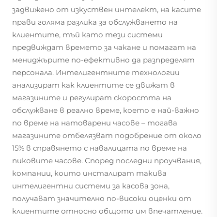
задвижено от изкуствен интелект, на касите
прави голяма разлика за обслужването на
клиентите, тъй като тези системи
предвиждат времето за чакане и помагат на
мениджърите по-ефективно да разпределят
персонала. Интелигентните технологии
анализират как клиентите се движат в
магазините и регулират скоростта на
обслужване в реално време, което е най-важно
по време на натоварени часове – тогава
магазините отбелязват подобрение от около
15% в справянето с навалицата по време на
пиковите часове. Според последни проучвания,
компании, които инсталират такива
интелигентни системи за касова зона,
получават значително по-високи оценки от
клиентите относно общото им впечатление.