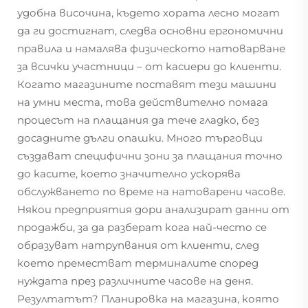
удобна височина, където хората лесно могат
да ги достигнат, следва основни ергономични
правила и намалява физическото натоварване
за всички участници – от касиери до клиенти.
Когато магазините поставят тези машини
на умни места, това действително помага
процесът на плащания да тече гладко, без
досадните дълги опашки. Много търговци
създават специфични зони за плащания точно
до касите, което значително ускорява
обслужването по време на натоварени часове.
Някои предприятия дори анализират данни от
продажби, за да разберат кога най-често се
образуват натрупвания от клиенти, след
което преместват терминалите според
нуждата през различните часове на деня.
Резултатът? Планировка на магазина, която