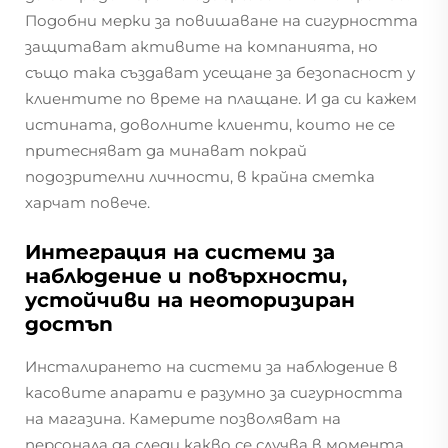
Подобни мерки за повишаване на сигурността
защитават активите на компанията, но
също така създават усещане за безопасност у
клиентите по време на плащане. И да си кажем
истината, доволните клиенти, които не се
притесняват да минават покрай
подозрителни личности, в крайна сметка
харчат повече.
Интеграция на системи за
наблюдение и повърхности,
устойчиви на неоторизиран
достъп
Инсталирането на системи за наблюдение в
касовите апарати е разумно за сигурността
на магазина. Камерите позволяват на
персонала да следи какво се случва в момента,