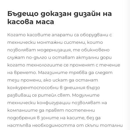
Бъдещо доказан дизайн на
касова маса
Когато касовите апарати са оборудвани с
технически монтажни системи, които
позволяват модернизация, те обикновено
служат по-дълго и остават актуални дори
когато технологиите се променят с течение
на времето. Магазините трябва да следят
тези промени, ако искат да останат
конкурентоспособни в днешния бързо
развиващ се ритейл свят. Модулните
технически конфигурации позволяват на
компаниите да правят постепенни
подобрения в зоните на касите, без да
настъпва необходимостта от скъпи тотални