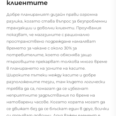
клиентите
Добре планираният дизайн прави огромна
разлика, когато става въпрос за безпроблемни
транзакции и доволни клиенти. Проучвания
показват, че магазините с рационално
пространствено подреждане намаляват
времето за чакане с около 30% за
потребителите, което обяснява защо
търговците прекарват толкова много време
в планирането на зоните на касите.
Широките пътеки между касите и добре
разположените тезги, там където логически
трябва да са, помагат да се избегнат
неприятните задръствания по време на
натоварени часове. Когато хората могат да
се движат без да се блъскат един в друг, всички
си тръгват доволни. Друг важен елемент е