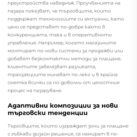
преустройства наведнъж. Проучванията на
пазара показват, че търговците, които
поддържат технологиите си актуални, като
цяло се представят по-добре както в
конкуренцията, така и в оперативното
управление. Например, когато магазините
монтират по-нови системи за продажби или
добавят безконтактни методи за плащане,
клиентите забелязват разликата,
транзакциите минават по-леко и в крайна
сметка всички са по-доволни от цялостния
процес на пазаруване.
Адаптивни композиции за нови
търговски тенденции
Търговците, които изграждат зони за плащане
с гъвкави дизайн решения, се намират в по-