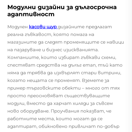
Модулни дизайни за дългосрочна
адаптивност
Модулен
касови щур
дизайните предлагат
реална гъвкавост, която помага на
магазините да следят променящите се навици
на пазаруване и бизнес изискванията.
Компаниите, които избират гъвкави схеми,
спестяват средства на дълъг етап, тъй като
няма да трябва да изхвърлят стари витрини,
когато нещата се променят. Вземете за
пример търговските обекти – много от тях
просто преосновяват съществуващите
модули, вместо да харчат хиляди за съвсем
ново оборудване. Проучвания показват, че
работните места, които могат да се
адаптират, обикновено привличат по-добър