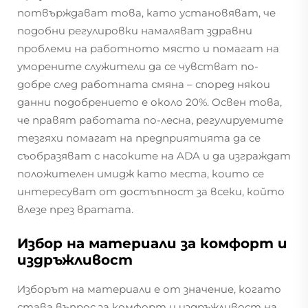
потвърждават това, като установяват, че
подобни регулировки намаляват здравни
проблеми на работното място и помагат на
уморените служители да се чувстват по-
добре след работната смяна – според някои
данни подобрението е около 20%. Освен това,
че правят работата по-лесна, регулируемите
тезгяхи помагат на предприятията да се
съобразяват с насоките на ADA и да изграждат
положителен имидж като места, които се
интересуват от достъпност за всеки, който
влезе през вратата.
Избор на материали за комфорт и
издръжливост
Изборът на материали е от значение, когато
става въпрос за комфорт и издръжливост на