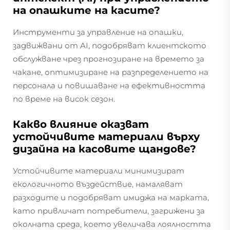
на опашките на касите?
Инструменти за управление на опашки,
задвижвани от AI, подобряват клиентското
обслужване чрез прогнозиране на времето за
чакане, оптимизиране на разпределението на
персонала и повишаване на ефективността
по време на висок сезон.
Какво влияние оказват
устойчивите материали върху
дизайна на касовите щандове?
Устойчивите материали минимизират
екологичното въздействие, намаляват
разходите и подобряват имиджа на марката,
като привличат потребители, загрижени за
околната среда, което увеличава лоялността