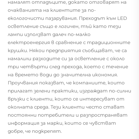
намалят отпадъците, докато отговарят на
очакванията на клиентите за по-
екологочисти пазарувания. Преходът към LED
осветление също е логичен, тъй като тези
лампи използват далеч по-малко
електроенергия в сравнение с традиционните
крушки. Някои предприятия съобщават, че са
намалили разходите си за осветление с около
три четвърти след прехода, което с течение
на времето води до значителна икономия.
Проучвания показват, че компаниите, които
прилагат зелени практики, изграждат по-силни
връзки с клиенти, които се интересуват от
околната среда. Тези клиенти често стават
постоянни потребители и разпространяват
информация за марки, които се чувстват
добре, че подкрепят.