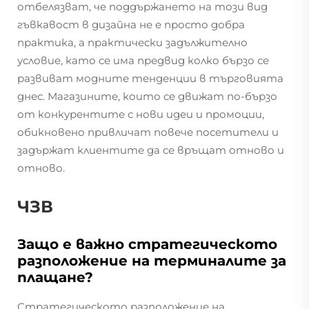
отбелязват, че поддържането на този вид
гъвкавост в дизайна не е просто добра
практика, а практически задължително
условие, като се има предвид колко бързо се
развиват модните тенденции в търговията
днес. Магазините, които се движат по-бързо
от конкурентите с нови идеи и промоции,
обикновено привличат повече посетители и
задържат клиентите да се връщат отново и
отново.
ЧЗВ
Защо е важно стратегическото
разположение на терминалите за
плащане?
Стратегическото разположение на