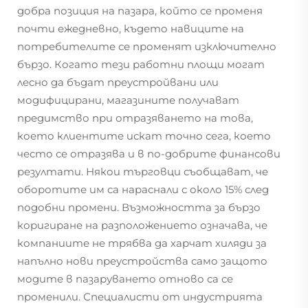
добра позиция на пазара, който се променя
почти ежедневно, където навиците на
потребителите се променят изключително
бързо. Когато тези работни площи могат
лесно да бъдат преустройвани или
модифицирани, магазините получават
предимство при отразяването на това,
което клиентите искат точно сега, което
често се отразява и в по-добрите финансови
резултати. Някои търговци съобщават, че
оборотите им са нараснали с около 15% след
подобни промени. Възможността за бързо
коригиране на разположението означава, че
компаниите не трябва да харчат хиляди за
напълно нови преустройства само защото
модите в пазаруването отново са се
променили. Специалисти от индустрията