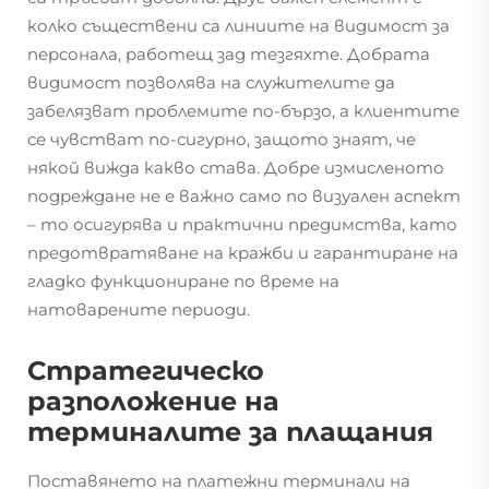
колко съществени са линиите на видимост за
персонала, работещ зад тезгяхте. Добрата
видимост позволява на служителите да
забелязват проблемите по-бързо, а клиентите
се чувстват по-сигурно, защото знаят, че
някой вижда какво става. Добре измисленото
подреждане не е важно само по визуален аспект
– то осигурява и практични предимства, като
предотвратяване на кражби и гарантиране на
гладко функциониране по време на
натоварените периоди.
Стратегическо
разположение на
терминалите за плащания
Поставянето на платежни терминали на