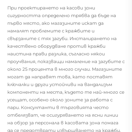
При проектирането на касови зони
сигурността определено трябва да бъде на
първо място, ако магазините искат да
намалят проблемите с кражбите и
свързаните с тях загуби. Инсталирането на
качествено оборудване против кражби
наистина прави разлика, съгласно някои
проучвания, показващи намаление на загубите с
около 25 процента в много случаи. Магазините
могат да направят това, като поставят
ключалки и други устойчиви на вандализъм
компоненти на места, където те най-много се
усещат, особено около зоните за работа с
пари. Консултанти в търговията често
отбелязват, че осигуряването на ясни линии
на обзор за персонала в касовата зона помага
да се предотврати извършването на кражби.