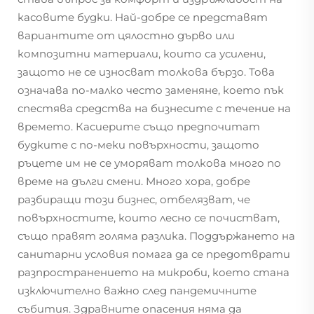
касовите будки. Най-добре се представят
вариантите от цялостно дърво или
композитни материали, които са усилени,
защото не се износват толкова бързо. Това
означава по-малко често заменяне, което пък
спестява средства на бизнесите с течение на
времето. Касиерите също предпочитат
будките с по-меки повърхности, защото
ръцете им не се уморяват толкова много по
време на дълги смени. Много хора, добре
разбиращи този бизнес, отбелязват, че
повърхностите, които лесно се почистват,
също правят голяма разлика. Поддържането на
санитарни условия помага да се предотврати
разпространението на микроби, което стана
изключително важно след пандемичните
събития. Здравните опасения няма да