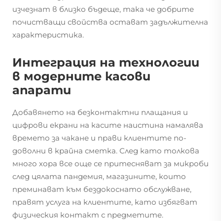
изчезнат в близко бъдеще, така че добрите
почистващи свойства остават задължителна
характеристика.
Интеграция на технологии
в модерните касови
апарати
Добавянето на безконтактни плащания и
цифрови екрани на касите наистина намалява
времето за чакане и прави клиентите по-
доволни в крайна сметка. След като толкова
много хора все още се притесняват за микроби
след цялата пандемия, магазините, които
преминават към бездокоснато обслужване,
правят услуга на клиентите, като избягват
физическия контакт с предметите.