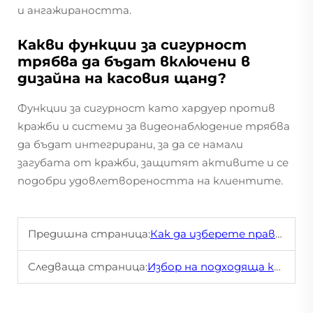
и ангажираността.
Какви функции за сигурност
трябва да бъдат включени в
дизайна на касовия щанд?
Функции за сигурност като хардуер против
кражби и системи за видеонаблюдение трябва
да бъдат интегрирани, за да се намали
загубата от кражби, защитят активите и се
подобри удовлетвореността на клиентите.
Предишна страница:
Как да изберете правилната система за стелажи в склад
Следваща страница:
Избор на подходяща касова маса за Вашия тип магазин