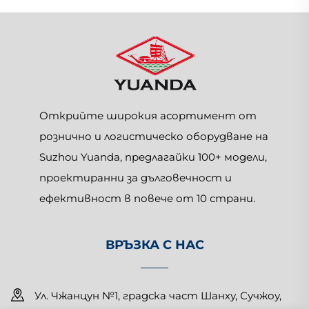
Открийте широкия асортимент от
рознично и логистическо оборудване на
Suzhou Yuanda, предлагайки 100+ модели,
проектиранни за дълговечност и
ефективност в повече от 10 страни.
ВРЪЗКА С НАС
Ул. Чжанцун №1, градска част Шанху, Сучжоу,