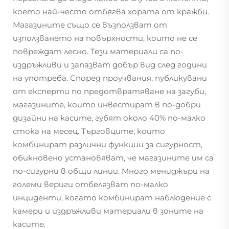
което най-често отбягва хората от кражби.
Магазините също се възползват от
използването на повърхности, които не се
повреждат лесно. Тези материали са по-
издръжливи и запазват добър вид след години
на употреба. Според проучвания, публикувани
от експерти по предотвратяване на загуби,
магазините, които инвестират в по-добри
дизайни на касите, губят около 40% по-малко
стока на месец. Търговците, които
комбинират различни функции за сигурност,
обикновено установяват, че магазините им са
по-сигурни в общи линии. Много мениджъри на
големи вериги отбелязват по-малко
инциденти, когато комбинират наблюдение с
камери и издръжливи материали в зоните на
касите.