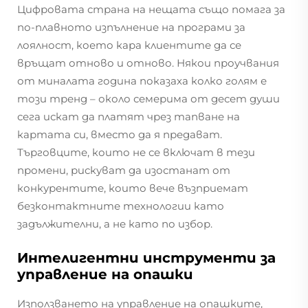
Цифровата страна на нещата също помага за
по-плавното изпълнение на програми за
лоялност, което кара клиентите да се
връщат отново и отново. Някои проучвания
от миналата година показаха колко голям е
този тренд – около семерима от десет души
сега искат да платят чрез тапване на
картата си, вместо да я предават.
Търговците, които не се включат в тези
промени, рискуват да изостанат от
конкурентите, които вече възприемат
безконтактните технологии като
задължителни, а не като по избор.
Интелигентни инструменти за
управление на опашки
Използването на управление на опашките,