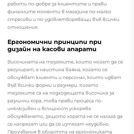
работи по-добре за клиентите и прави
финалните моменти в магазина по-малко
стресови и по-удовлетворяващи във всички
отношения.
Ергономични принципи при
дизайн на касови апарати
Височината на тезгяхите, които могат да се
регулират, е наистина важна, когато се
обслужват клиенти и персонал, които идват
във всички форми и размери. Когато
тезгяхите са на подходящата височина за
различни хора, това прави процеса по-
инклюзивен и всъщност ускорява
обслужването, защото хората не се налага да
се напрягат или да се изтягат неудобно.
Проучвания в областта на ергономиката