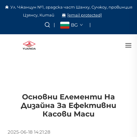
Ул. Чжанцун №1, градска част Шанху, Сучжоу, провинция
Цзянсу, Китай
[email protected]
BG
Основни Елементи На
Дизайна За Ефективни
Касови Маси
2025-06-18 14:21:28