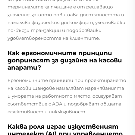
терминалите за плащане е от решаващо
значение, защото повишава достъпността и
намалява физическия дискомфорт, улеснявайки
по-бързи транзакции и подобрявайки
удовлетвореността на клиентите.
Как ергономичните принципи
допринасят за дизайна на касови
апарати?
Ергономичните принципи при проектирането
на касови щандове намаляват нараняванията
и умората на работното място, осигуряват
съответствие с ADA и подобряват общата
ефективност и инклюзивност.
Каква роля играе изкуственият
интелект (AI) при управлението