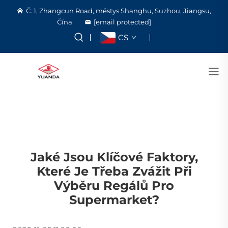
Č. 1, Zhangcun Road, městys Shanghu, Suzhou, Jiangsu,
Čína
[email protected]
CS
Jaké Jsou Klíčové Faktory,
Které Je Třeba Zvážit Při
Výběru Regálů Pro
Supermarket?