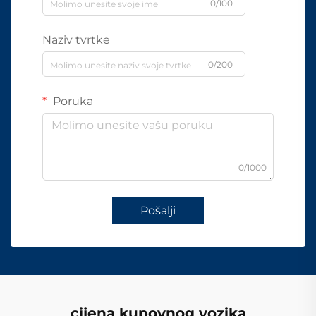
0/100
Naziv tvrtke
0/200
Poruka
0/1000
Pošalji
cijena kupovnog vozika