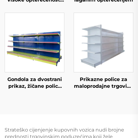
(YD-S026)
Gondola za dvostrani
Prikazne police za
prikaz, žičane police
maloprodajne trgovine
za skladištenje za
YD-S034
maloprodajnu
trgovinu YD-S002A
Strateško cijenjenje kupovnih vozica nudi brojne
prednosti trgovinskim poduzećima koji žele