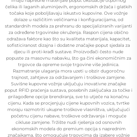
imaju napredne materijale poput oksidacije otpornog
čelika ili laganih aluminijevih, ergonomskih držača i glatkih
točaka koje poboljšavaju iskustvo kupovine. Ove vožnje
dolaze u različitim veličinama i konfiguracijama, od
standardnih modela za prehranu do specijaliziranih varijanti
za određene trgovinske okruženja. Raspon cijena obično
odražava faktore kao što su kvaliteta materijala, kapacitet,
sofisticiranost dizajna i dodatne značajke poput sjedala za
djecu ili proti-krađi sustave. Proizvođači često nude
popuste za masovnu nabavku, što ga čini ekonomičnim za
trgovce da opreme svoje trgovine više jedinica.
Razmatranje ulaganja mora uzeti u obzir dugoročnu
trajnost, zahtjeve za održavanjem i troškove zamjene.
Suvišne kupovne vožnje uključuju inovativne značajke
poput RFID praćenja sustava, posebnih zaključaka za točke i
prilagođene opcije brendiranja, sve to utječe na konačnu
cijenu. Kada se procjenjuju cijene kupovnih vozica, tvrtke
moraju razmotriti ukupne troškove vlasništva, uključujući
početnu cijenu nabave, troškove održavanja i moguće
cikluse zamjene. Tržište nudi rješenja od osnovnih
ekonomskih modela do premium opcija s naprednim
značajkama, što omogućuje trgovcima da izabere vožnje