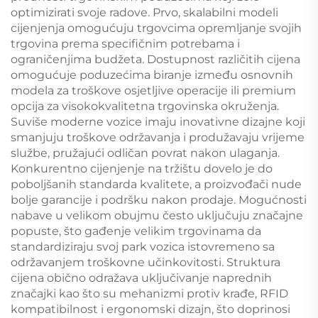
optimizirati svoje radove. Prvo, skalabilni modeli
cijenjenja omogućuju trgovcima opremljanje svojih
trgovina prema specifičnim potrebama i
ograničenjima budžeta. Dostupnost različitih cijena
omogućuje poduzećima biranje između osnovnih
modela za troškove osjetljive operacije ili premium
opcija za visokokvalitetna trgovinska okruženja.
Suviše moderne vozice imaju inovativne dizajne koji
smanjuju troškove održavanja i produžavaju vrijeme
službe, pružajući odličan povrat nakon ulaganja.
Konkurentno cijenjenje na tržištu dovelo je do
poboljšanih standarda kvalitete, a proizvođači nude
bolje garancije i podršku nakon prodaje. Mogućnosti
nabave u velikom obujmu često uključuju značajne
popuste, što gađenje velikim trgovinama da
standardiziraju svoj park vozica istovremeno sa
održavanjem troškovne učinkovitosti. Struktura
cijena obično odražava uključivanje naprednih
značajki kao što su mehanizmi protiv krađe, RFID
kompatibilnost i ergonomski dizajn, što doprinosi