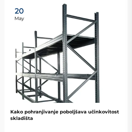
20
May
Kako pohranjivanje poboljšava učinkovitost
skladišta