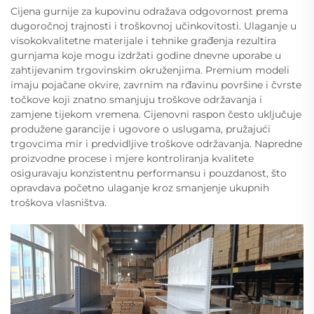
Cijena gurnije za kupovinu odražava odgovornost prema
dugoročnoj trajnosti i troškovnoj učinkovitosti. Ulaganje u
visokokvalitetne materijale i tehnike građenja rezultira
gurnjama koje mogu izdržati godine dnevne uporabe u
zahtijevanim trgovinskim okruženjima. Premium modeli
imaju pojačane okvire, zavrnim na rđavinu površine i čvrste
točkove koji znatno smanjuju troškove održavanja i
zamjene tijekom vremena. Cijenovni raspon često uključuje
produžene garancije i ugovore o uslugama, pružajući
trgovcima mir i predvidljive troškove održavanja. Napredne
proizvodne procese i mjere kontroliranja kvalitete
osiguravaju konzistentnu performansu i pouzdanost, što
opravdava početno ulaganje kroz smanjenje ukupnih
troškova vlasništva.