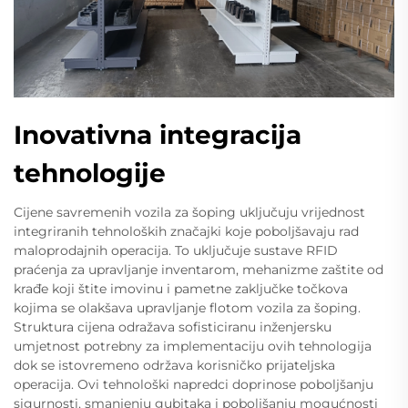
Inovativna integracija
tehnologije
Cijene savremenih vozila za šoping uključuju vrijednost
integriranih tehnoloških značajki koje poboljšavaju rad
maloprodajnih operacija. To uključuje sustave RFID
praćenja za upravljanje inventarom, mehanizme zaštite od
krađe koji štite imovinu i pametne zaključke točkova
kojima se olakšava upravljanje flotom vozila za šoping.
Struktura cijena odražava sofisticiranu inženjersku
umjetnost potrebnу za implementaciju ovih tehnologija
dok se istovremeno održava korisničko prijateljska
operacija. Ovi tehnološki napredci doprinose poboljšanju
sigurnosti, smanjenju gubitaka i poboljšanju mogućnosti