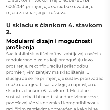
10. stavkom 1. točkom (a) Uredbe (EU) br.
600/2014 primjenjuje odredba o uvođenju
mjera za smanjenje troškova.
U skladu s člankom 4. stavkom
2.
Modularni dizajn i mogućnosti
proširenja
Skalirabilni skladišni raftovi zahtijevaju načela
modularnog dizajna koji omogućuju lako
proširenje, rekonfiguraciju i prilagodbu
promjenjivim zahtjevima skladištenja. U
slučaju da se ne primjenjuje sustav, proizvođač
može upotrijebiti sustav koji je napravljen u
skladu s člankom 6. stavkom 1. Modularni
sustavi trebali bi nuditi standardizirane veze,
podešavajuće visine zraka i kompatibilnost s
različitim zahtjevima opterećenja kako bi se