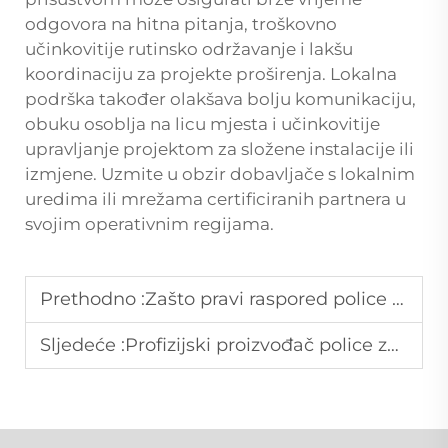
odgovora na hitna pitanja, troškovno
učinkovitije rutinsko održavanje i lakšu
koordinaciju za projekte proširenja. Lokalna
podrška također olakšava bolju komunikaciju,
obuku osoblja na licu mjesta i učinkovitije
upravljanje projektom za složene instalacije ili
izmjene. Uzmite u obzir dobavljače s lokalnim
uredima ili mrežama certificiranih partnera u
svojim operativnim regijama.
Prethodno :
Zašto pravi raspored police u supermarketu može povećati impulzivnu kupovinu.
Sljedeće :
Profizijski proizvođač police za supermarket za moderne maloprodajne prostore