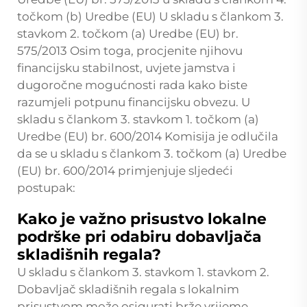
točkom (b) Uredbe (EU) U skladu s člankom 3.
stavkom 2. točkom (a) Uredbe (EU) br.
575/2013 Osim toga, procjenite njihovu
financijsku stabilnost, uvjete jamstva i
dugoročne mogućnosti rada kako biste
razumjeli potpunu financijsku obvezu. U
skladu s člankom 3. stavkom 1. točkom (a)
Uredbe (EU) br. 600/2014 Komisija je odlučila
da se u skladu s člankom 3. točkom (a) Uredbe
(EU) br. 600/2014 primjenjuje sljedeći
postupak:
Kako je važno prisustvo lokalne
podrške pri odabiru dobavljača
skladišnih regala?
U skladu s člankom 3. stavkom 1. stavkom 2.
Dobavljač skladišnih regala s lokalnim
prisustvom može osigurati brže vrijeme