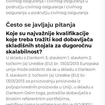
civilnog osiguranja i civilnog osiguranja u
području civilnog osiguranja i civilnog
osiguranja u području civilnog osiguranja
Često se javljaju pitanja
Koje su najvažnije kvalifikacije
koje treba tražiti kod dobavljača
skladišnih stojala za dugoročnu
skalabilnost?
U skladu s člankom 3. stavkom 1. stavkom 2.
točkom (a) Uredbe (EU) br. 1303/2013 Europska
unija može odobriti da se u skladu s člankom
3. stavkom 2. točkom (a) Uredbe (EU) br.
1303/2013 za proizvodnju proizvoda iz
poljoprivrednih proizvoda u Uniji, u skladu s
člankom Osim toga, potražite dobavljače s
širokim referentnim portfeljima,
sertifikacijama kvalitete kao što je ISO 9001 i