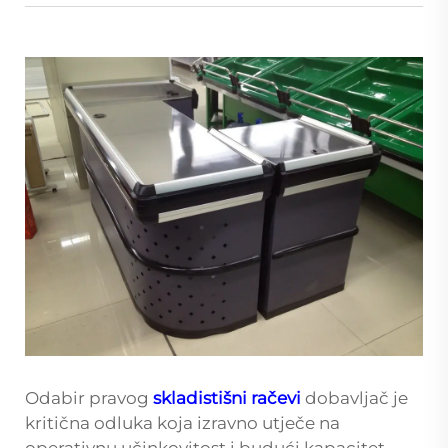
Odabir pravog
skladistišni račevi
dobavljač je
kritična odluka koja izravno utječe na
operativnu učinkovitost i budući kapacitet