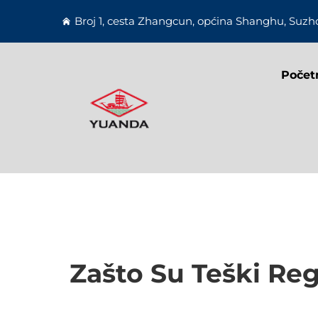
Broj 1, cesta Zhangcun, općina Shanghu, Suzho
Počet
Zašto Su Teški Reg