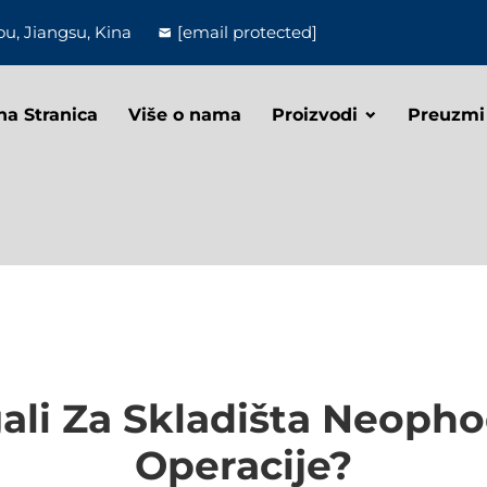
u, Jiangsu, Kina
[email protected]
na Stranica
Više o nama
Proizvodi
Preuzmi
ali Za Skladišta Neopho
Operacije?