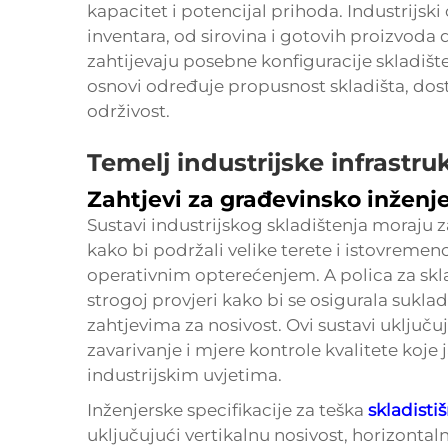
kapacitet i potencijal prihoda. Industrijski
inventara, od sirovina i gotovih proizvoda
zahtijevaju posebne konfiguracije skladišt
osnovi određuje propusnost skladišta, dos
održivost.
Temelj industrijske infrastru
Zahtjevi za građevinsko inženj
Sustavi industrijskog skladištenja moraju z
kako bi podržali velike terete i istovremen
operativnim opterećenjem. A
polica za sk
strogoj provjeri kako bi se osigurala sukla
zahtjevima za nosivost. Ovi sustavi uključu
zavarivanje i mjere kontrole kvalitete koj
industrijskim uvjetima.
Inženjerske specifikacije za teška
skladistiš
uključujući vertikalnu nosivost, horizontaln