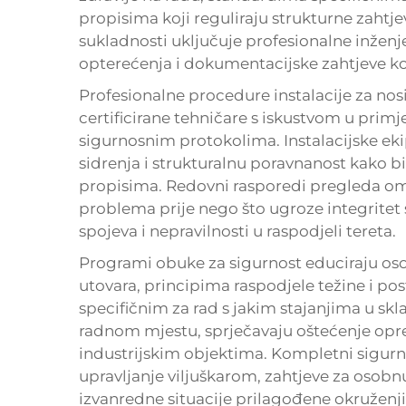
propisima koji reguliraju strukturne zahtje
sukladnosti uključuje profesionalne inženj
opterećenja i dokumentacijske zahtjeve koj
Profesionalne procedure instalacije za nosi
certificirane tehničare s iskustvom u primje
sigurnosnim protokolima. Instalacijske ekip
sidrenja i strukturalnu poravnanost kako bi
propisima. Redovni rasporedi pregleda o
problema prije nego što ugroze integritet 
spojeva i nepravilnosti u raspodjeli tereta.
Programi obuke za sigurnost educiraju oso
utovara, principima raspodjele težine i p
specifičnim za rad s jakim stajanjima u s
radnom mjestu, sprječavaju oštećenje opr
industrijskim objektima. Kompletni sigurn
upravljanje viljuškarom, zahtjeve za osobn
izvanredne situacije prilagođene okruženji