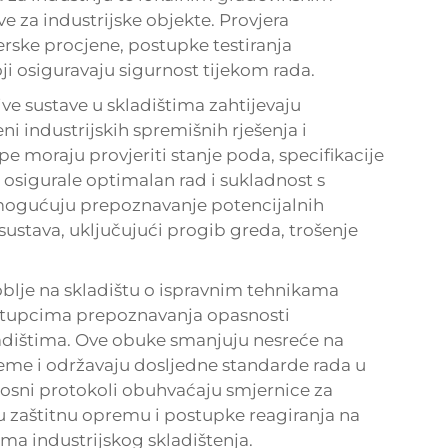
ve za industrijske objekte. Provjera
erske procjene, postupke testiranja
i osiguravaju sigurnost tijekom rada.
ve sustave u skladištima zahtijevaju
ni industrijskih spremišnih rješenja i
e moraju provjeriti stanje poda, specifikacije
 osigurale optimalan rad i sukladnost s
mogućuju prepoznavanje potencijalnih
sustava, uključujući progib greda, trošenje
blje na skladištu o ispravnim tehnikama
ostupcima prepoznavanja opasnosti
kladištima. Ove obuke smanjuju nesreće na
eme i održavaju dosljedne standarde rada u
osni protokoli obuhvaćaju smjernice za
u zaštitnu opremu i postupke reagiranja na
ma industrijskog skladištenja.