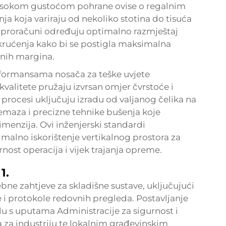
 s visokom gustoćom pohrane ovise o regalnim
a koja variraju od nekoliko stotina do tisuća
ki proračuni određuju optimalno razmještaj
ukrućenja kako bi se postigla maksimalna
snih margina.
rformansama nosača za teške uvjete
kvalitete pružaju izvrsan omjer čvrstoće i
 procesi uključuju izradu od valjanog čelika na
emaza i precizne tehnike bušenja koje
imenzija. Ovi inženjerski standardi
alno iskorištenje vertikalnog prostora za
nost operacija i vijek trajanja opreme.
1.
bne zahtjeve za skladišne sustave, uključujući
e i protokole redovnih pregleda. Postavljanje
adu s uputama Administracije za sigurnost i
 za industriju te lokalnim građevinskim