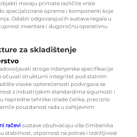
 objekti moraju primate različite vrste
 do specijalizirane opreme i komponenti koje
enja. Odabir odgovarajućih sustava regala u
tupnost inventara i dugoročnu operativnu
kture za skladištenje
erstvo
adovoljavati stroge inženjerske specifikacije
o očuvali strukturni integritet pod stalnim
ladište visoke opterećenosti
podvrgava se
dnost s industrijskim standardima sigurnosti i
ju napredne tehnike izrade čelika, precizno
e jamče pouzdanost rada u zahtjevnim
ni račevi
sustave obuhvaćaju više čimbenika
u stabilnost, otpornost na potres i izdržljivost