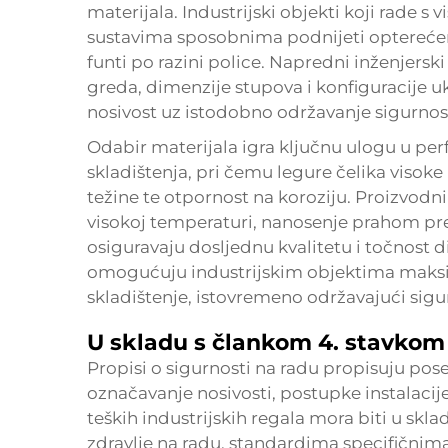
materijala. Industrijski objekti koji rade
sustavima sposobnima podnijeti opterećenj
funti po razini police. Napredni inženjers
greda, dimenzije stupova i konfiguracije 
nosivost uz istodobno održavanje sigurno
Odabir materijala igra ključnu ulogu u pe
skladištenja, pri čemu legure čelika visoke 
težine te otpornost na koroziju. Proizvodni
visokoj temperaturi, nanosenje prahom pr
osiguravaju dosljednu kvalitetu i točnost d
omogućuju industrijskim objektima maksim
skladištenje, istovremeno održavajući sigur
U skladu s člankom 4. stavkom 
Propisi o sigurnosti na radu propisuju pose
označavanje nosivosti, postupke instalacij
teških industrijskih regala mora biti u skl
zdravlje na radu, standardima specifičnima