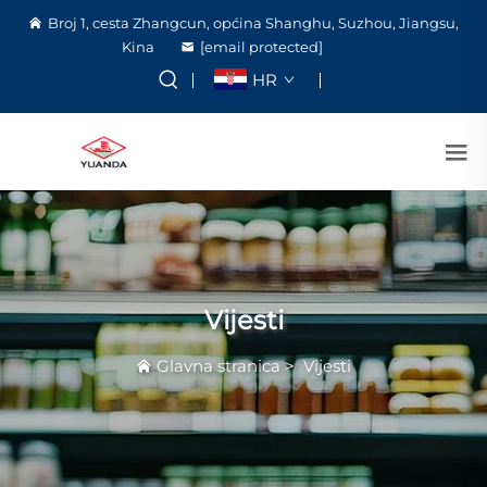
Broj 1, cesta Zhangcun, općina Shanghu, Suzhou, Jiangsu,
Kina
[email protected]
HR
Vijesti
Glavna stranica
>
Vijesti