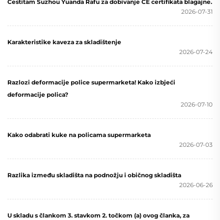
Čestitam Suzhou Yuanda Rafu za dobivanje CE certifikata blagajne.
2026-07-31
Karakteristike kaveza za skladištenje
2026-07-24
Razlozi deformacije police supermarketa! Kako izbjeći
deformacije polica?
2026-07-10
Kako odabrati kuke na policama supermarketa
2026-07-03
Razlika između skladišta na podnožju i običnog skladišta
2026-06-26
U skladu s člankom 3. stavkom 2. točkom (a) ovog članka, za