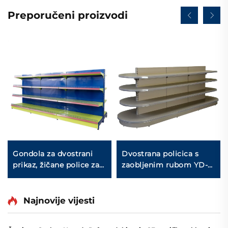
Preporučeni proizvodi
Gondola za dvostrani
Dvostrana policica s
prikaz, žičane police za
zaobljenim rubom YD-
skladištenje za
S011
maloprodajnu trgovinu
YD-S002A
Najnovije vijesti