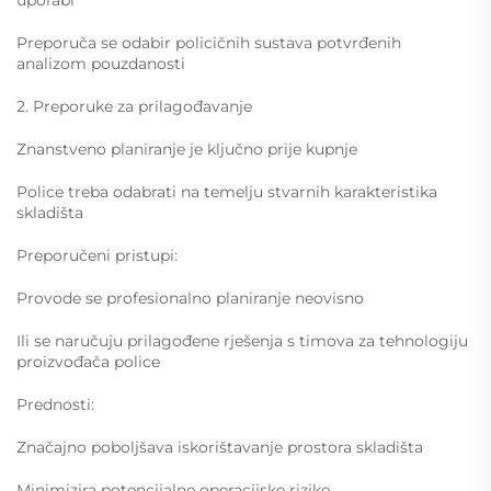
uporabi
Preporuča se odabir policičnih sustava potvrđenih
analizom pouzdanosti
2. Preporuke za prilagođavanje
Znanstveno planiranje je ključno prije kupnje
Police treba odabrati na temelju stvarnih karakteristika
skladišta
Preporučeni pristupi:
Provode se profesionalno planiranje neovisno
Ili se naručuju prilagođene rješenja s timova za tehnologiju
proizvođača police
Prednosti:
Značajno poboljšava iskorištavanje prostora skladišta
Minimizira potencijalne operacijske rizike