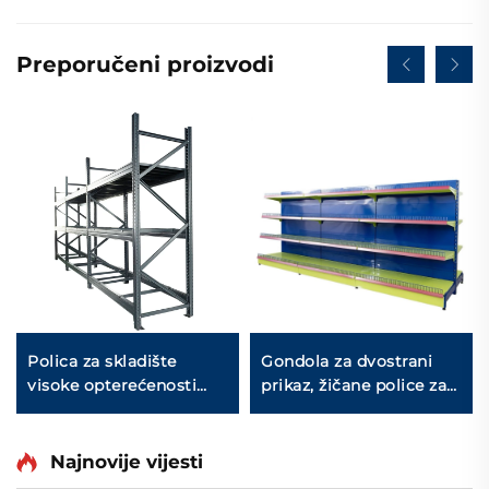
Preporučeni proizvodi
Polica za skladište
Gondola za dvostrani
visoke opterećenosti
prikaz, žičane police za
(YD-S026)
skladištenje za
maloprodajnu trgovinu
YD-S002A
Najnovije vijesti