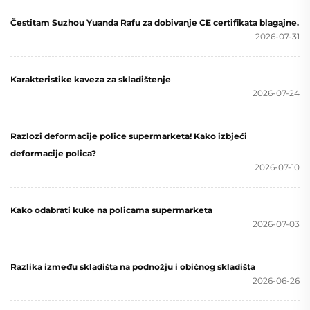
Čestitam Suzhou Yuanda Rafu za dobivanje CE certifikata blagajne.
2026-07-31
Karakteristike kaveza za skladištenje
2026-07-24
Razlozi deformacije police supermarketa! Kako izbjeći
deformacije polica?
2026-07-10
Kako odabrati kuke na policama supermarketa
2026-07-03
Razlika između skladišta na podnožju i običnog skladišta
2026-06-26