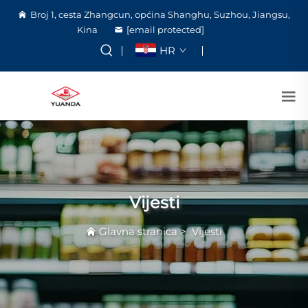
Broj 1, cesta Zhangcun, općina Shanghu, Suzhou, Jiangsu,
Kina
[email protected]
HR
Vijesti
Glavna stranica
>
Vijesti