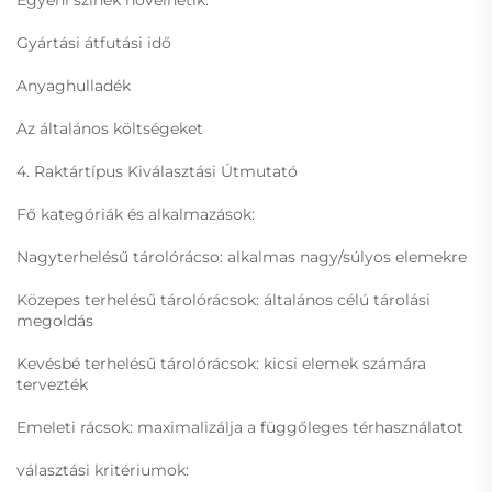
Egyéni színek növelhetik:
Gyártási átfutási idő
Anyaghulladék
Az általános költségeket
4. Raktártípus Kiválasztási Útmutató
Fő kategóriák és alkalmazások:
Nagyterhelésű tárolórácso: alkalmas nagy/súlyos elemekre
Közepes terhelésű tárolórácsok: általános célú tárolási
megoldás
Kevésbé terhelésű tárolórácsok: kicsi elemek számára
tervezték
Emeleti rácsok: maximalizálja a függőleges térhasználatot
választási kritériumok: