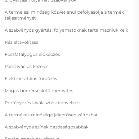
3. Gyártási Folyamat Szabványok
A termelési minőség közvetlenül befolyásolja a termék
teljesítményét
A szabványos gyártási folyamatoknak tartalmazniuk kell:
Réz eltávolítása
Foszfatályogos előképzés
Passzivációs kezelés
Elektrostatikus fürdőzés
Magas hőmérsékletű merevítés
Porfényezés kiválasztási irányelvek:
A termékek minősége jelentősen változhat
A szabványos színek gazdaságosabbak