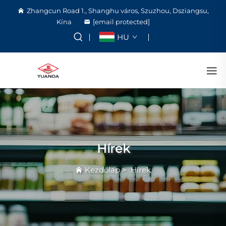
Zhangcun Road 1., Shanghu város, Szuzhou, Dsziangsu,
Kína
[email protected]
HU
Hírek
Kezdőlap
>
Hírek