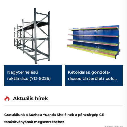
Nagyterhelésű
Kétoldalas gondola-
raktárrács (YD-S026)
rácsos tárterületi polc
kereskedelmi bolt
számára YD-S002A
Aktuális hírek
Gratulálunk a Suzhou Yuanda Shelf-nek a pénztárgép CE-
tanúsítványának megszerzéséhez