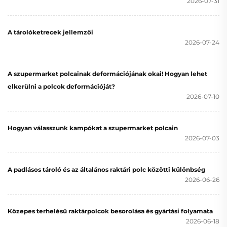
2026-07-31
A tárolóketrecek jellemzői
2026-07-24
A szupermarket polcainak deformációjának okai! Hogyan lehet
elkerülni a polcok deformációját?
2026-07-10
Hogyan válasszunk kampókat a szupermarket polcain
2026-07-03
A padlásos tároló és az általános raktári polc közötti különbség
2026-06-26
Közepes terhelésű raktárpolcok besorolása és gyártási folyamata
2026-06-18